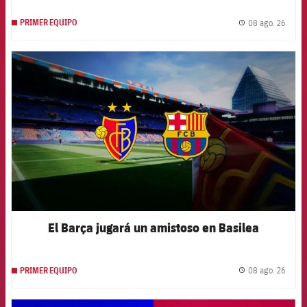
08 ago. 26
PRIMER EQUIPO
label.
FCB Barcelona badge
El Barça jugará un amistoso en Basilea
08 ago. 26
PRIMER EQUIPO
label.
FCB Barcelona badge