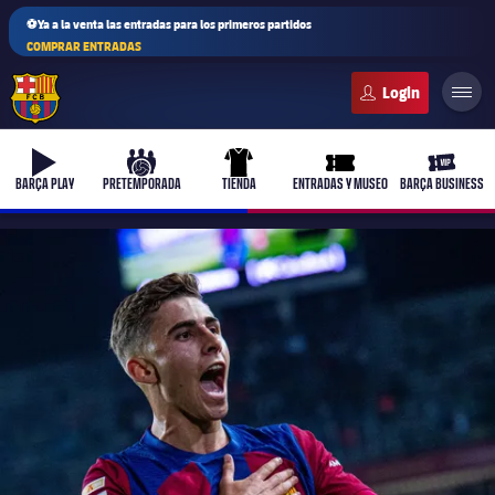
⚽Ya a la venta las entradas para los primeros partidos
COMPRAR ENTRADAS
FC Barcelona club badge
b-play
culers-ball
uniform
ticket-full
ticket-v
BARÇA PLAY
PRETEMPORADA
TIENDA
ENTRADAS Y MUSEO
BARÇA BUSINESS
PLUSICON
MÁS
Primer equipo
Femenino
plusicon
más
Actualidad
Barça Atlètic
plusicon
más