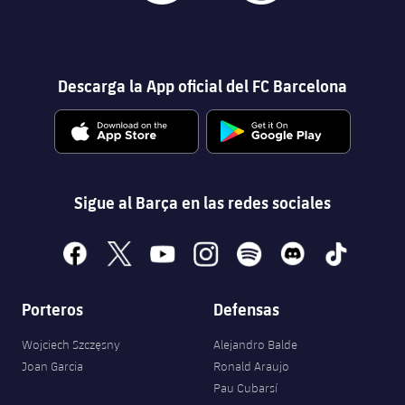
Descarga la App oficial del FC Barcelona
Sigue al Barça en las redes sociales
facebook
x
youtube
instagram
spotify
discord
tiktok
Porteros
Defensas
Wojciech Szczęsny
Alejandro Balde
Joan Garcia
Ronald Araujo
Pau Cubarsí