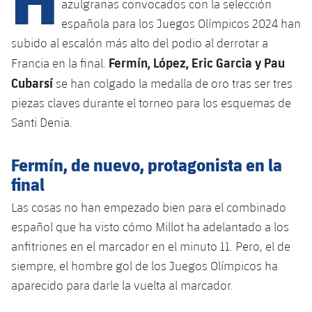
Calendario
azulgranas convocados con la selección
Campus Verano
Base
española para los Juegos Olímpicos 2024 han
SUB13
SUB13 B
Entradas
Barça Atlètic
subido al escalón más alto del podio al derrotar a
plusicon
más
PLUSICON
MÁS
Fermín, López, Eric Garcia y Pau
SUB12
Francia en la final.
SUB12 C
Gameday Shows
Junior
Primer Equipo
Cubarsí
Instalaciones
se han colgado la medalla de oro tras ser tres
plusicon
más
SUB11 A
SUB11 C
piezas claves durante el torneo para los esquemas de
Resultados
Cadete A
Actualidad
Barça Atlètic
Spotify Camp Nou
Santi Denia.
plusicon
más
SUB11 B
Clasificación
Cadete B
Calendario
Actualidad
Palau Blaugrana
Base
Fermín, de nuevo, protagonista en la
plusicon
más
SUB10 A
Jugadores
final
Infantil A
Entradas
Calendario
Estadi Johan Cruyff
Actualidad
SUB10 B
PLUSICON
MÁS
Las cosas no han empezado bien para el combinado
Fotos
Infantil B
Resultados
Resultados
español que ha visto cómo Millot ha adelantado a los
Juvenil
Barça Cafe
Primer equipo
SUB9 A
plusicon
más
plusicon
más
anfitriones en el marcador en el minuto 11. Pero, el de
Historia
Mini
Clasificaciones
Clasificaciones
Cadete A
siempre, el hombre gol de los Juegos Olímpicos ha
Ciutat Esportiva
Actualidad
SUB9 B
Barça Atlètic
plusicon
más
Servicios
Palmarés
aparecido para darle la vuelta al marcador.
plusicon
más
Jugadores
Jugadores
Cadete B
Calendario
SUB8 A
La Masia
Actualidad
Base