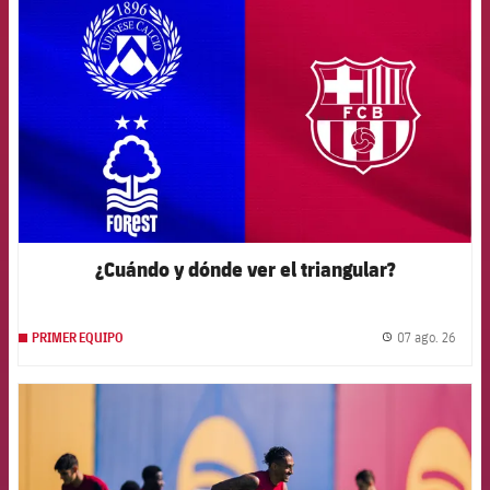
¿Cuándo y dónde ver el triangular?
07 ago. 26
PRIMER EQUIPO
label.
FCB Barcelona badge