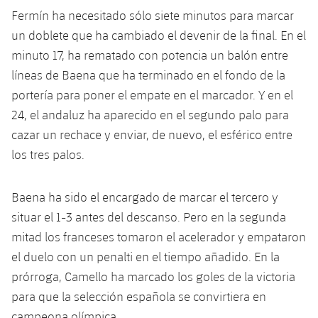
plusicon
más
Servicios Médicos
Acreditaciones
Fotos
Fermín ha necesitado sólo siete minutos para marcar
Fotos
Infantil A
Entradas
SUB8 B
Calendario
un doblete que ha cambiado el devenir de la final. En el
Campus Verano
Actualidad
Accesibilidad
Historia
Instalaciones
minuto 17, ha rematado con potencia un balón entre
Infantil B
Resultados
Resultados
Juvenil
líneas de Baena que ha terminado en el fondo de la
PLUSICON
MÁS
Palmarés
portería para poner el empate en el marcador. Y en el
Clasificaciones
Jugadores
Cadete
Primer equipo
24, el andaluz ha aparecido en el segundo palo para
plusicon
más
cazar un rechace y enviar, de nuevo, el esférico entre
Jugadors
Clasificaciones
Infantil
Actualidad
Barça Atlètic
los tres palos.
plusicon
más
Fotos
Alevín
Calendario
Actualidad
Base
plusicon
más
Baena ha sido el encargado de marcar el tercero y
Palmarés
situar el 1-3 antes del descanso. Pero en la segunda
Entradas
Calendario
Campus Verano
Actualidad
mitad los franceses tomaron el acelerador y empataron
Historia
Resultados
el duelo con un penalti en el tiempo añadido. En la
Resultados
Barça C
PLUSICON
MÁS
prórroga, Camello ha marcado los goles de la victoria
Clasificaciones
Jugadores
para que la selección española se convirtiera en
Junior
Información general
plusicon
más
campeona olímpica.