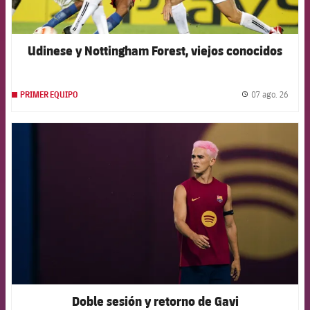
Udinese y Nottingham Forest, viejos conocidos
07 ago. 26
PRIMER EQUIPO
label.
FCB Barcelona badge
Doble sesión y retorno de Gavi