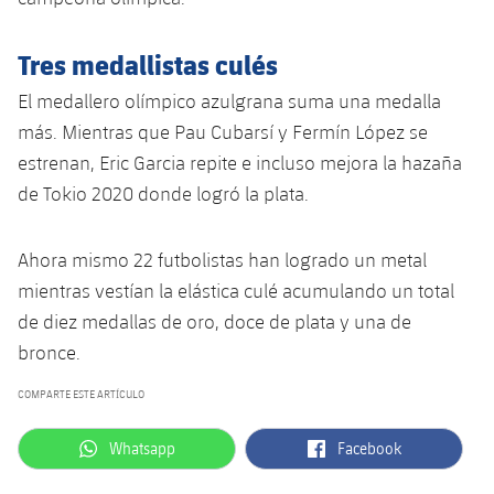
Jugadores
Clasificaciones
Juvenil
Noticias
Atletismo
plusicon
más
Tres medallistas culés
Fotos
Infantil
Actualidad
Baloncesto en silla de ruedas
El medallero olímpico azulgrana suma una medalla
plusicon
más
Historia
más. Mientras que Pau Cubarsí y Fermín López se
Alevín
Masculino
Actualidad
Hockey sobre hielo
estrenan, Eric Garcia repite e incluso mejora la hazaña
plusicon
más
Palmarés
de Tokio 2020 donde logró la plata.
Femenino
Jugadores
Actualidad
Hockey hierba
plusicon
más
Ahora mismo 22 futbolistas han logrado un metal
Agenda
Calendario
Jugadores
Noticias
Patinaje artístico
mientras vestían la elástica culé acumulando un total
plusicon
más
de diez medallas de oro, doce de plata y una de
Resultados
Calendario
Hockey Hierba Masculino
Escuela de Patinaje
Actualidad
bronce.
Clasificaciones
Resultados
Hockey Hierba Femenino
COMPARTE ESTE ARTÍCULO
Plantilla
Rugby
plusicon
más
Clasificaciones
label.aria.whatsapp
label.aria.facebook
Whatsapp
Facebook
Agenda
Actualidad
Voleibol
plusicon
más