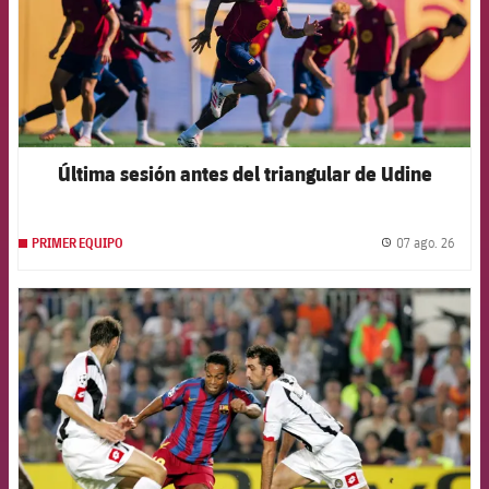
Última sesión antes del triangular de Udine
07 ago. 26
PRIMER EQUIPO
label.
FCB Barcelona badge