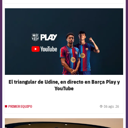
FCB Barcelona badge
El triangular de Udine, en directo en Barça Play y
YouTube
06 ago. 26
PRIMER EQUIPO
label.
FCB Barcelona badge