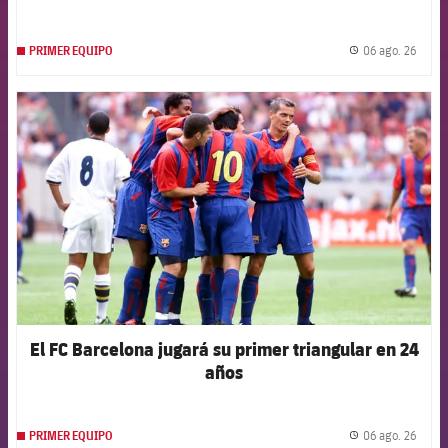
06 ago. 26
PRIMER EQUIPO
label.
FCB Barcelona badge
El FC Barcelona jugará su primer triangular en 24
años
06 ago. 26
PRIMER EQUIPO
label.