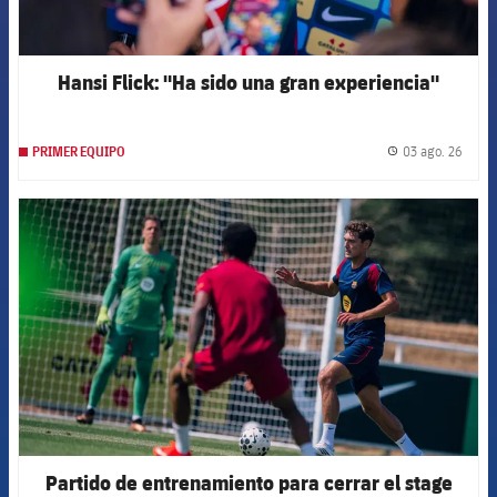
Hansi Flick: "Ha sido una gran experiencia"
03 ago. 26
PRIMER EQUIPO
label.
FCB Barcelona badge
Partido de entrenamiento para cerrar el stage