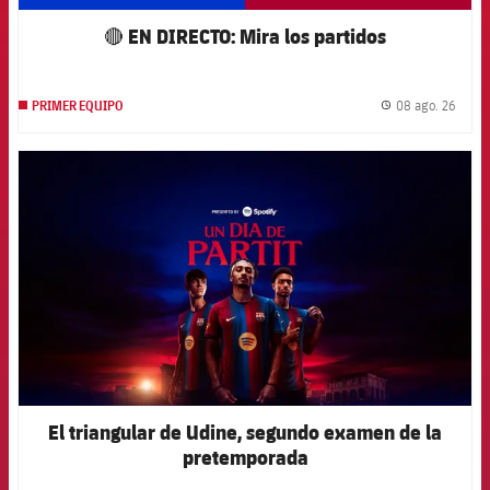
🔴 EN DIRECTO: Mira los partidos
08 ago. 26
PRIMER EQUIPO
label.
FCB Barcelona badge
El triangular de Udine, segundo examen de la
pretemporada