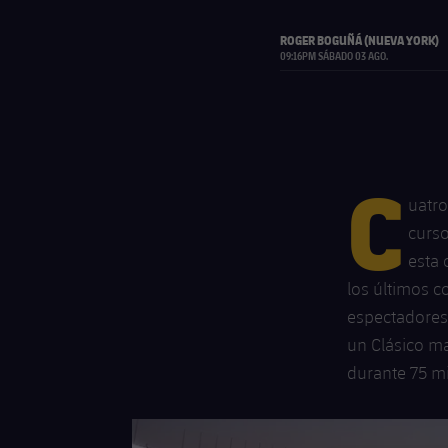
ROGER BOGUÑÁ (NUEVA YORK)
09:16PM SÁBADO 03 AGO.
C
uatro
curso
esta 
los últimos c
espectadores
un Clásico ma
durante 75 m