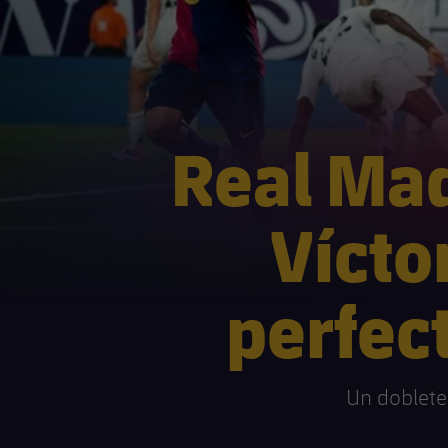
Real Mad
Vícto
perfec
Un doblete 