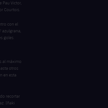
 Pau Victor,
r Courtois.
tro con el
8' azulgrana,
es goles.
os al máximo
asta otros
n en esta
do recortar
z. Iñaki