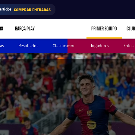
artidos
COMPRAR ENTRADAS
RS
BARÇA PLAY
PRIMER EQUIPO
CLUB
LABEL.ARIA.CARE
as
Resultados
Clasificación
Jugadores
Fotos