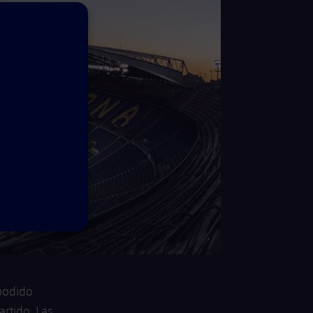
 podido
artido. Las