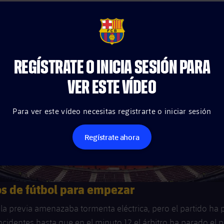
FCB Barcelona badge
REGÍSTRATE O INICIA SESIÓN PARA
VER ESTE VÍDEO
Para ver este vídeo necesitas registrarte o iniciar sesión
Regístrate ahora
s de fútbol para empezar
la previa amenazaba tormenta eléctrica, pero el partido ha
incidentes hasta que en el minuto 12 el árbitro ha parado el p