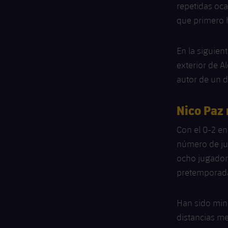
repetidas oca
que primero 
En la siguien
exterior de A
autor de un 
Nico Paz 
Con el 0-2 e
número de jug
ocho jugador
pretemporad
Han sido min
distancias me