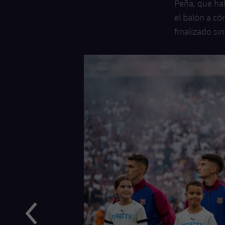
Peña, que hab
el balón a có
finalizado si
Anterior
label.aria.chevronleft