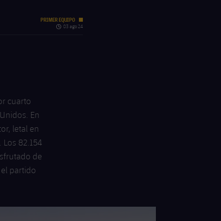
PRIMER EQUIPO
label.quiz.clock
03 ago 24
or cuarto
 Unidos. En
r, letal en
. Los 82.154
sfrutado de
el partido