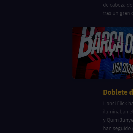
de cabeza de
tras un gran c
FC Barcelona club badge
Doblete d
Hansi Flick 
iluminaban el
y Quim Junye
han seguido 