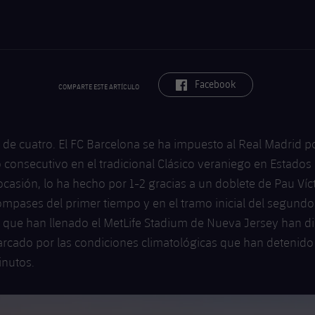
label.aria.facebook
Facebook
COMPARTE ESTE ARTÍCULO
 de cuatro. El FC Barcelona se ha impuesto al Real Madrid p
 consecutivo en el tradicional Clásico veraniego en Estados
ocasión, lo ha hecho por 1-2 gracias a un doblete de Pau Vícto
ompases del primer tiempo y en el tramo inicial del segundo
 que han llenado el MetLife Stadium de Nueva Jersey han di
rcado por las condiciones climatológicas que han detenido 
inutos.