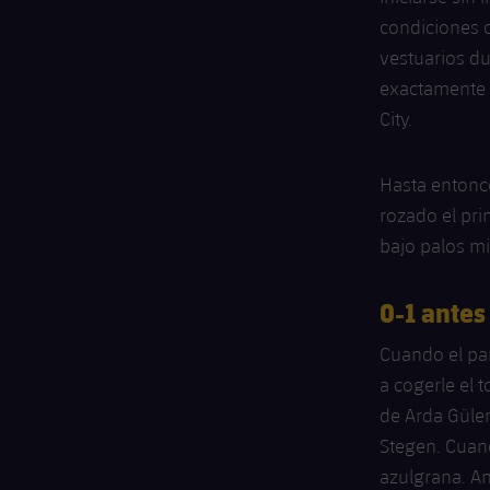
condiciones c
vestuarios du
exactamente e
City.
Hasta entonce
rozado el pri
bajo palos m
0-1 antes
Cuando el pa
a cogerle el 
de Arda Güle
Stegen. Cuand
azulgrana. An