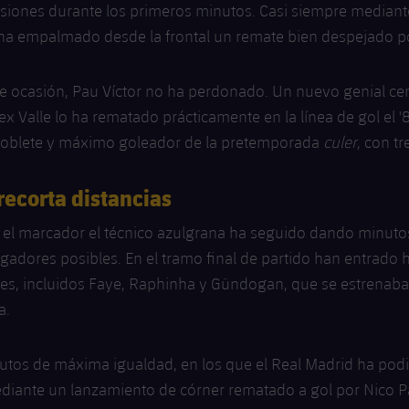
siones durante los primeros minutos. Casi siempre mediante
ha empalmado desde la frontal un remate bien despejado po
te ocasión, Pau Víctor no ha perdonado. Un nuevo genial cen
lex Valle lo ha rematado prácticamente en la línea de gol el '
doblete y máximo goleador de la pretemporada
culer
, con tr
recorta distancias
n el marcador el técnico azulgrana ha seguido dando minut
adores posibles. En el tramo final de partido han entrado h
es, incluidos Faye, Raphinha y Gündogan, que se estrenaba
a.
utos de máxima igualdad, en los que el Real Madrid ha podi
diante un lanzamiento de córner rematado a gol por Nico Pa