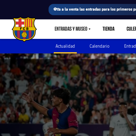
⚽Ya a la venta las entradas para los primeros p
ENTRADAS Y MUSEO
TIENDA
CULE
LABEL.SHARE.CARETDOWN
FC Barcelona club badge
Actualidad
Calendario
Entrad