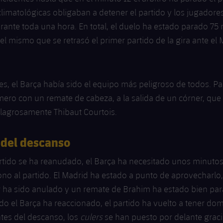
limatológicas obligaban a detener el partido y los jugadore
rante toda una hora. En total, el duelo ha estado parado 75
l mismo que se retrasó el primer partido de la gira ante el
s, el Barça había sido el equipo más peligroso de todos. Pa
mero con un remate de cabeza, a la salida de un córner, qu
ilagrosamente Thibaut Courtois.
 del descanso
rtido se ha reanudado, el Barça ha necesitado unos minutos
tono al partido. El Madrid ha estado a punto de aprovecharlo
r ha sido anulado y un remate de Brahim ha estado bien par
o el Barça ha reaccionado, el partido ha vuelto a tener dom
tes del descanso, los
culers
se han puesto por delante graci