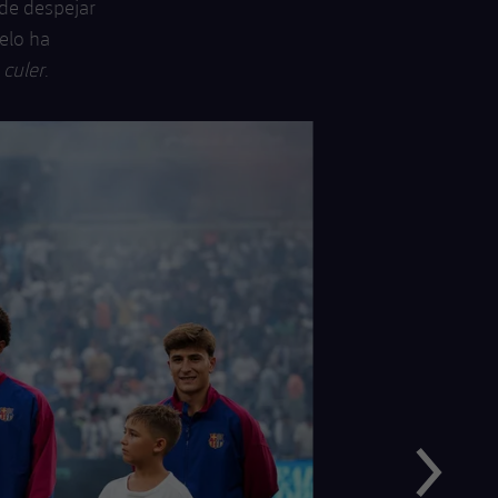
 de despejar
uelo ha
r
culer
.
Siguiente
label.aria.chevron