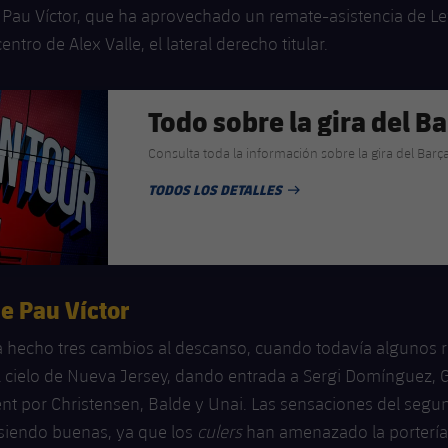
 Pau Víctor, que ha aprovechado un remate-asistencia de 
entro de Alex Valle, el lateral derecho titular.
Todo sobre la gira del B
Consulta toda la información sobre la gira del Bar
TODOS LOS DETALLES
FECHA DE PUBLICACIÓN
e Pau Víctor
ha hecho tres cambios al descanso, cuando todavía algunos 
 cielo de Nueva Jersey, dando entrada a Sergi Domínguez, 
nt por Christensen, Balde y Unai. Las sensaciones del seg
siendo buenas, ya que los
culers
han amenazado la portería