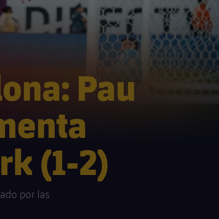
lona: Pau
rmenta
k (1-2)
cado por las