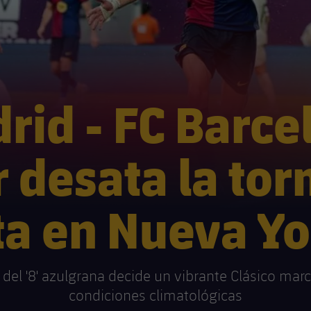
rid - FC Barce
r desata la to
ta en Nueva Yor
del '8' azulgrana decide un vibrante Clásico mar
condiciones climatológicas