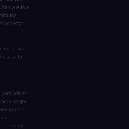
s han vuelto a
 minutos,
 Manchester
u Víctor ha
e ha sacado
 para volver
, pero un gol
ado por Ter
inio
as a un gol