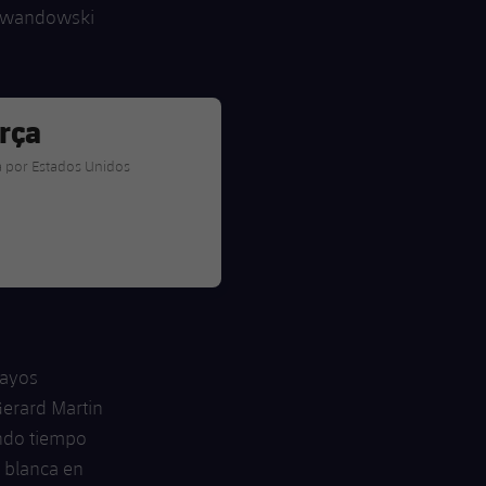
Lewandowski
arça
ça por Estados Unidos
rayos
Gerard Martin
undo tiempo
 blanca en