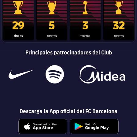
Trofeo de La Liga
Trofeo de la Liga de Campeones
Trofeo del Mundial de Clube
Copa del 
29
5
3
32
TÍTULOS
TROFEOS
TROFEOS
TROFEOS
Principales patrocinadores del Club
Descarga la App oficial del FC Barcelona