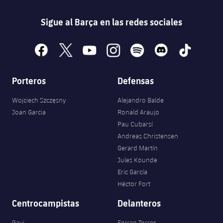
Sigue al Barça en las redes sociales
facebook
x
youtube
instagram
spotify
discord
tiktok
Porteros
Defensas
Wojciech Szczęsny
Alejandro Balde
Joan Garcia
Ronald Araujo
Pau Cubarsí
Andreas Christensen
Gerard Martín
Jules Kounde
Eric García
Héctor Fort
Centrocampistas
Delanteros
Gavi
Ferran Torres