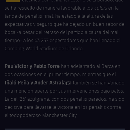
Calendario
Campus Verano
Base
se ha resuelto de manera favorable a los
culers
en la
SUB13
SUB13 B
Entradas
tanda de penaltis final, ha estado a la altura de las
Barça Atlètic
plusicon
más
PLUSICON
MÁS
expectativas y seguro que ha dejado un buen sabor de
SUB12
SUB12 C
Gameday Shows
Junior
boca -a pesar del retraso del partido a causa del mal
Primer Equipo
Instalaciones
plusicon
más
tiempo- a los 63.237 espectadores que han llenado el
SUB11 A
SUB11 C
Resultados
Cadete A
Camping World Stadium de Orlando.
Actualidad
Barça Atlètic
Spotify Camp Nou
plusicon
más
SUB11 B
Clasificación
Cadete B
Calendario
Actualidad
Palau Blaugrana
Pau Víctor y Pablo Torre
Base
han adelantado al Barça en
plusicon
más
SUB10 A
Jugadores
dos ocasiones en el primer tiempo, mientras que el
Infantil A
Entradas
Calendario
Estadi Johan Cruyff
Actualidad
Iñaki Peña y Ander Astralaga
también se han ganado
SUB10 B
PLUSICON
MÁS
Fotos
Infantil B
una mención aparte por sus intervenciones bajo palos.
Resultados
Resultados
Juvenil
Barça Cafe
Primer equipo
SUB9 A
La del ‘26’ azulgrana, con dos penaltis parados, ha sido
plusicon
más
plusicon
más
Historia
Mini
Clasificaciones
decisiva para llevarse la victoria en los penaltis contra
Clasificaciones
Cadete A
Ciutat Esportiva
Actualidad
SUB9 B
Barça Atlètic
el todopoderoso Manchester City.
plusicon
más
Servicios
Palmarés
plusicon
más
Jugadores
Jugadores
Cadete B
Calendario
SUB8 A
La Masia
Actualidad
Base