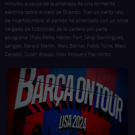
Jugadores
minutos a causa de la amenaza de una tormenta
Clasificaciones
Juvenil
Noticias
Atletismo
eléctrica sobre el cielo de Orlando. Tras un cierto rato
plusicon
más
Fotos
de incertidumbre, el partido ha arrancado con un once
Infantil
Actualidad
Baloncesto en silla de ruedas
cargado de futbolistas de la cantera por parte
plusicon
más
Historia
Alevín
azulgrana: Iñaki Peña, Héctor Fort, Sergi Domínguez,
Masculino
Actualidad
Hockey sobre hielo
Lenglet, Gerard Martín, Marc Bernal, Pablo Torre, Marc
plusicon
más
Palmarés
Casadó, Julián Araujo, Vitor Roque y Pau Víctor.
Femenino
Jugadores
Actualidad
Hockey hierba
plusicon
más
Agenda
FC Barcelona club badge
Calendario
Jugadores
Noticias
Patinaje artístico
plusicon
más
Resultados
Calendario
Hockey Hierba Masculino
Escuela de Patinaje
Actualidad
Clasificaciones
Resultados
Hockey Hierba Femenino
Plantilla
Rugby
plusicon
más
Clasificaciones
Agenda
Actualidad
Voleibol
plusicon
más