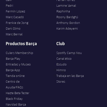
Pedri
Lamine Yamal
Fermín López
Raphinha
Marc Casadó
Roony Bardghji
Frenkie de Jong
Anthony Gordon
Dani Olmo
Karim Adeyemi
Marc Bernal
Productos Barça
Club
Culers Membership
Spotify Camp Nou
Barça Play
Canal ético
Entradas y Museo
Escudo
Barça App
Himno
Tienda online
Trabaja en las Barça
Centro de
Stores
Ayuda/FAQs
Hazte Beta Tester
Black Friday
Navidad Barça