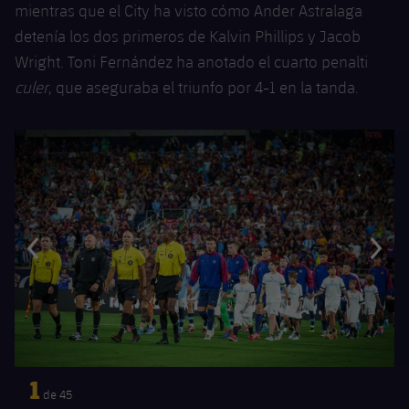
mientras que el City ha visto cómo Ander Astralaga
detenía los dos primeros de Kalvin Phillips y Jacob
Wright. Toni Fernández ha anotado el cuarto penalti
culer
, que aseguraba el triunfo por 4-1 en la tanda.
Anterior
label.aria.chevronleft
Siguiente
label.aria.
1
de
45