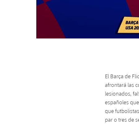
El Barça de Fl
afrontará las 
lesionados, fa
españoles que 
que futbolist
par o tres de 