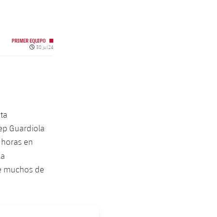
PRIMER EQUIPO
Fecha de publicación
30 jul 24
ta
ep Guardiola
 horas en
la
de muchos de