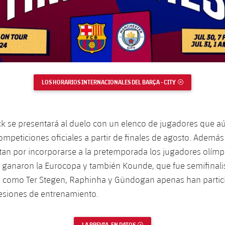
LOS HORARIOS INTERNACIONALES DEL BARÇA - CITY
ENLACE EXTER
ick se presentará al duelo con un elenco de jugadores que a
competiciones oficiales a partir de finales de agosto. Además
ltan por incorporarse a la pretemporada los jugadores olímpi
ganaron la Eurocopa y también Kounde, que fue semifinalis
as como Ter Stegen, Raphinha y Gündogan apenas han parti
sesiones de entrenamiento.
LA PREVIA, EN DATOS
ENLACE EXTERNO