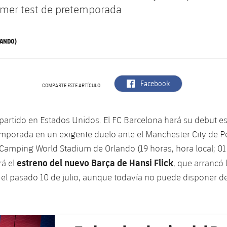
imer test de pretemporada
LANDO)
label.aria.facebook
Facebook
COMPARTE ESTE ARTÍCULO
 partido en Estados Unidos. El FC Barcelona hará su debut es
mporada en un exigente duelo ante el Manchester City de P
 Camping World Stadium de Orlando (19 horas, hora local; 01
estreno del nuevo Barça de Hansi Flick
rá el
, que arrancó 
el pasado 10 de julio, aunque todavía no puede disponer 