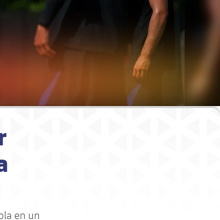
r
a
ola en un