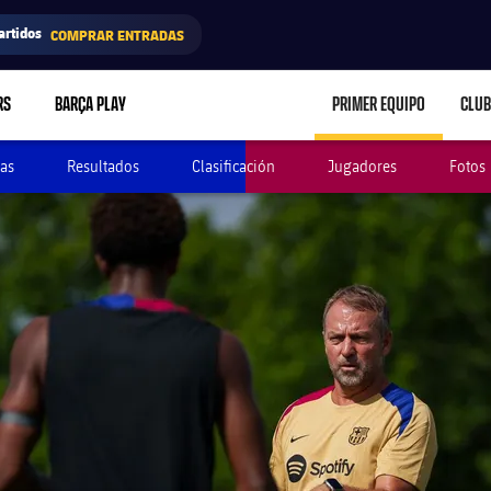
artidos
COMPRAR ENTRADAS
RS
BARÇA PLAY
PRIMER EQUIPO
CLUB
LABEL.ARIA.CARE
as
Resultados
Clasificación
Jugadores
Fotos