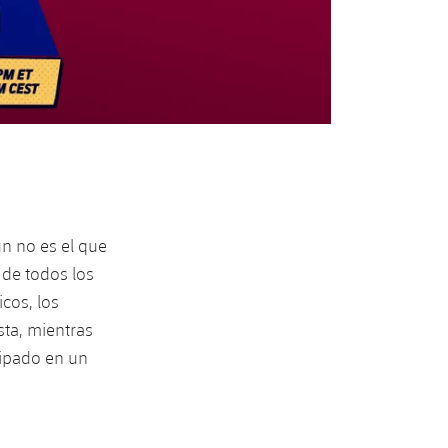
NO
ún no es el que
 de todos los
cos, los
ta, mientras
cipado en un