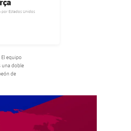
arça
ça por Estados Unidos
 El equipo
s una doble
mpeón de