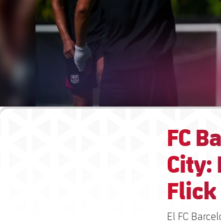
FC B
City:
Flick
El FC Barce