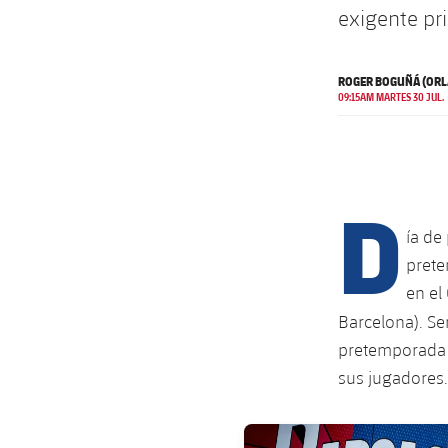
exigente pr
ROGER BOGUÑÁ (OR
09:15AM MARTES 30 JUL.
D
ía de
prete
en el
Barcelona). Se
pretemporada 
sus jugadores.
FC Barcelona club badge