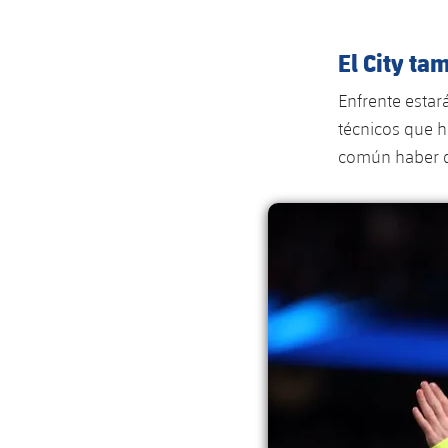
El City ta
Enfrente estar
técnicos que h
común haber d