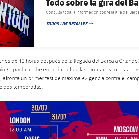
Todo sobre la gira del B
Consulta toda la información sobre la gira del Bar
TODOS LOS DETALLES
FECHA DE PUBLICACIÓN
menos de 48 horas después de la llegada del Barça a Orlando.
mingo por la noche en la ciudad de las montañas rusas y, tra
s, afronta un primer test de máxima exigencia contra el ca
e dos temporadas.