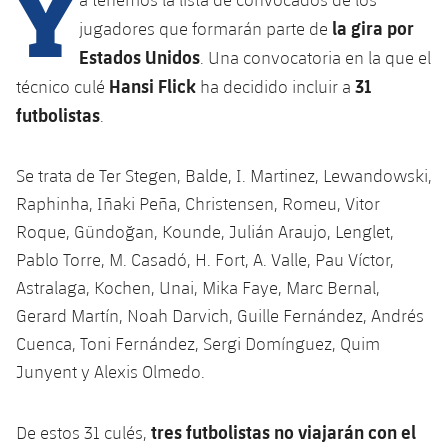
Y
Calendario
Campus Verano
Base
la gira por
jugadores que formarán parte de
SUB13
SUB13 B
Entradas
Estados Unidos
. Una convocatoria en la que el
Barça Atlètic
plusicon
más
PLUSICON
MÁS
Hansi Flick
31
técnico culé
ha decidido incluir a
SUB12
SUB12 C
Gameday Shows
Junior
futbolistas
Primer Equipo
.
Instalaciones
plusicon
más
SUB11 A
SUB11 C
Resultados
Cadete A
Actualidad
Barça Atlètic
Spotify Camp Nou
Se trata de Ter Stegen, Balde, I. Martinez, Lewandowski,
plusicon
más
SUB11 B
Raphinha, Iñaki Peña, Christensen, Romeu, Vitor
Clasificación
Cadete B
Calendario
Actualidad
Palau Blaugrana
Base
Roque, Gündoğan, Kounde, Julián Araujo, Lenglet,
plusicon
más
SUB10 A
Jugadores
Pablo Torre, M. Casadó, H. Fort, A. Valle, Pau Víctor,
Infantil A
Entradas
Calendario
Estadi Johan Cruyff
Actualidad
Astralaga, Kochen, Unai, Mika Faye, Marc Bernal,
SUB10 B
PLUSICON
MÁS
Fotos
Infantil B
Gerard Martín, Noah Darvich, Guille Fernández, Andrés
Resultados
Resultados
Juvenil
Barça Cafe
Primer equipo
SUB9 A
plusicon
más
Cuenca, Toni Fernández, Sergi Domínguez, Quim
plusicon
más
Historia
Mini
Clasificaciones
Junyent y Alexis Olmedo.
Clasificaciones
Cadete A
Ciutat Esportiva
Actualidad
SUB9 B
Barça Atlètic
plusicon
más
Servicios
Palmarés
plusicon
más
Jugadores
Jugadores
Cadete B
tres futbolistas no viajarán con el
De estos 31 culés,
Calendario
SUB8 A
La Masia
Actualidad
Base