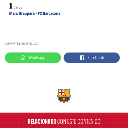
1
de
22
Marc Graupera - FC Barcelona
COMPARTE ESTE ARTÍCULO
label.aria.whatsapp
label.aria.facebook
Whatsapp
Facebook
label.aria.barcelona
RELACIONADO
CON ESTE CONTENIDO