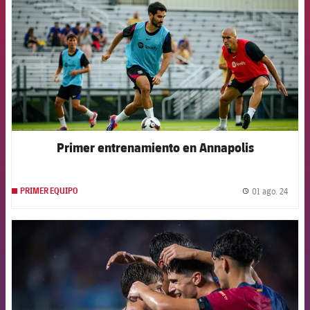
Primer entrenamiento en Annapolis
01 ago. 24
PRIMER EQUIPO
label.
FCB Barcelona badge