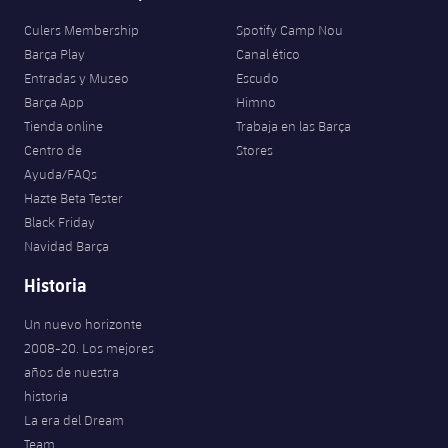
Culers Membership
Spotify Camp Nou
Barça Play
Canal ético
Entradas y Museo
Escudo
Barça App
Himno
Tienda online
Trabaja en las Barça
Centro de
Stores
Ayuda/FAQs
Hazte Beta Tester
Black Friday
Navidad Barça
Historia
Un nuevo horizonte
2008-20. Los mejores
años de nuestra
historia
La era del Dream
Team