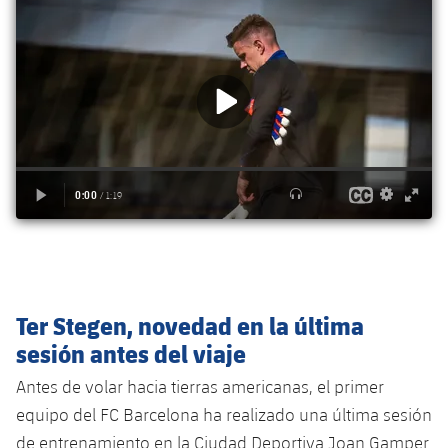
Jugadores
Clasificaciones
Juvenil
Noticias
Atletismo
plusicon
más
Fotos
Infantil
Actualidad
Baloncesto en silla de ruedas
plusicon
más
Historia
Alevín
Masculino
Actualidad
Hockey sobre hielo
plusicon
más
Palmarés
Femenino
Jugadores
Actualidad
Hockey hierba
plusicon
más
Agenda
Calendario
Jugadores
Noticias
Patinaje artístico
plusicon
más
Resultados
Calendario
Hockey Hierba Masculino
Escuela de Patinaje
Actualidad
Ter Stegen, novedad en la última
Clasificaciones
sesión antes del viaje
Resultados
Hockey Hierba Femenino
Plantilla
Rugby
plusicon
más
Antes de volar hacia tierras americanas, el primer
Clasificaciones
Agenda
equipo del FC Barcelona ha realizado una última sesión
Actualidad
Voleibol
plusicon
más
de entrenamiento en la Ciudad Deportiva Joan Gamper.