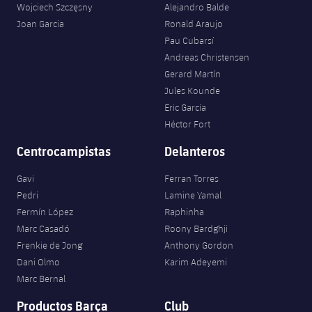
Wojciech Szczęsny
Alejandro Balde
Joan Garcia
Ronald Araujo
Pau Cubarsí
Andreas Christensen
Gerard Martín
Jules Kounde
Eric García
Héctor Fort
Centrocampistas
Delanteros
Gavi
Ferran Torres
Pedri
Lamine Yamal
Fermín López
Raphinha
Marc Casadó
Roony Bardghji
Frenkie de Jong
Anthony Gordon
Dani Olmo
Karim Adeyemi
Marc Bernal
Productos Barça
Club