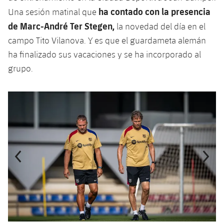
Jugadores
ha contado con la presencia
Una sesión matinal que
Noticias
Apúntate a las amateurs
plusicon
más
de Marc-André Ter Stegen,
la novedad del día en el
Calendario
Voleibol masculino
campo Tito Vilanova. Y es que el guardameta alemán
Apúntate a las amateurs
PLUSICON
MÁS
ha finalizado sus vacaciones y se ha incorporado al
Resultados
Voleibol femenino
Carnet de las Secciones Amateurs
League of Legends
grupo.
Clasificaciones
VALORANT Rising
Anterior
label.aria.chevronleft
Siguiente
label.aria.
Fotos
VALORANT Game Changers
eFootball