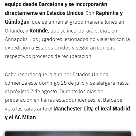
plusicon
más
Servicios Médicos
equipo desde Barcelona y se incorporarán
Acreditaciones
Fotos
Fotos
Infantil A
Entradas
directamente en Estados Unidos
Raphinha y
SUB8 B
. Son
Calendario
Campus Verano
Actualidad
Accesibilidad
Gündoğan
Historia
, que se unirán al grupo mañana lunes en
Instalaciones
Infantil B
Resultados
Resultados
Kounde
Orlando, y
, que se incorporará el día 1 en
Juvenil
PLUSICON
MÁS
Palmarés
Annapolis. Los jugadores lesionados no viajarán con la
Clasificaciones
Jugadores
Cadete
expedición a Estados Unidos y seguirán con sus
Primer equipo
plusicon
más
respectivos procesos de recuperación.
Jugadors
Clasificaciones
Infantil
Actualidad
Barça Atlètic
plusicon
más
Fotos
Cabe recordar que la gira por Estados Unidos
Alevín
Calendario
Actualidad
Base
comienza este domingo 28 de julio y se alargará hasta
plusicon
más
Palmarés
el próximo 7 de agosto. Durante los días de
Entradas
Calendario
Campus Verano
Actualidad
preparación en tierras estadounidenses, el Barça se
Historia
Manchester City, el Real Madrid
verá las caras ante el
Resultados
Resultados
Barça C
y el AC Milan
.
PLUSICON
MÁS
Clasificaciones
Jugadores
Junior
Información general
plusicon
más