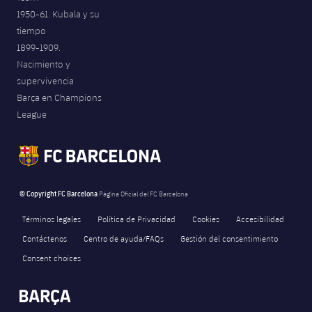
1950-61. Kubala y su
tiempo
1899-1909.
Nacimiento y
supervivencia
Barça en Champions
League
© Copyright FC Barcelona
Página Oficial del FC Barcelona
Términos legales
Política de Privacidad
Cookies
Accesibilidad
Contáctenos
Centro de ayuda/FAQs
Gestión del consentimiento
Consent choices
FORÇA BARÇA
11,303
label.aria.fire
Força Barça
label.aria.forcabarca