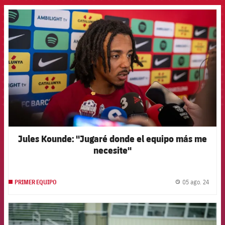
FCB Barcelona badge
Jules Kounde: "Jugaré donde el equipo más me
necesite"
05 ago. 24
PRIMER EQUIPO
label.
FCB Barcelona badge