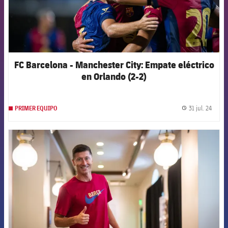
FC Barcelona - Manchester City: Empate eléctrico
en Orlando (2-2)
31 jul. 24
PRIMER EQUIPO
label.
FCB Barcelona badge