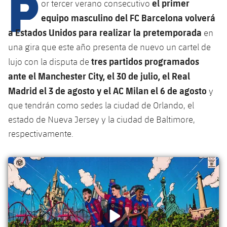
P
Calendario
el primer
or tercer verano consecutivo
Campus Verano
Base
equipo masculino del FC Barcelona volverá
SUB13
SUB13 B
Entradas
Barça Atlètic
a Estados Unidos para realizar la pretemporada
en
plusicon
más
PLUSICON
MÁS
SUB12
una gira que este año presenta de nuevo un cartel de
SUB12 C
Gameday Shows
Junior
Primer Equipo
Instalaciones
tres partidos programados
lujo con la disputa de
plusicon
más
SUB11 A
SUB11 C
ante el Manchester City, el 30 de julio, el Real
Resultados
Cadete A
Actualidad
Barça Atlètic
Spotify Camp Nou
Madrid el 3 de agosto y el AC Milan el 6 de agosto
plusicon
más
y
SUB11 B
Clasificación
que tendrán como sedes la ciudad de Orlando, el
Cadete B
Calendario
Actualidad
Palau Blaugrana
Base
plusicon
más
estado de Nueva Jersey y la ciudad de Baltimore,
SUB10 A
Jugadores
Infantil A
respectivamente.
Entradas
Calendario
Estadi Johan Cruyff
Actualidad
SUB10 B
PLUSICON
MÁS
Fotos
Infantil B
Resultados
Resultados
Juvenil
Barça Cafe
Primer equipo
SUB9 A
plusicon
más
plusicon
más
Historia
Mini
Clasificaciones
Clasificaciones
Cadete A
Ciutat Esportiva
Actualidad
SUB9 B
Barça Atlètic
plusicon
más
Servicios
Palmarés
plusicon
más
Jugadores
Jugadores
Cadete B
Calendario
SUB8 A
La Masia
Actualidad
Base