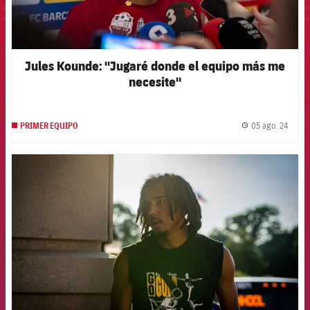
Jules Kounde: "Jugaré donde el equipo más me
necesite"
05 ago. 24
PRIMER EQUIPO
label.
FCB Barcelona badge