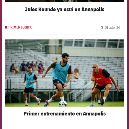
Jules Kounde ya está en Annapolis
01 ago. 24
PRIMER EQUIPO
label.
FCB Barcelona badge
Primer entrenamiento en Annapolis