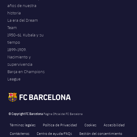
años de nuestra
historia
La era del Dream
Team
1950-61. Kubala y su
tiempo
1899-1909.
Nacimiento y
supervivencia
Barça en Champions
League
© Copyright FC Barcelona
Página Oficial del FC Barcelona
Términos legales
Política de Privacidad
Cookies
Accesibilidad
Contáctenos
Centro de ayuda/FAQs
Gestión del consentimiento