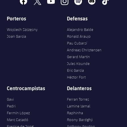
Porteros
Defensas
Wojciech Szczęsny
Alejandro Balde
Joan Garcia
Ronald Araujo
Pau Cubarsí
Andreas Christensen
Gerard Martín
Jules Kounde
Eric García
Héctor Fort
Centrocampistas
Delanteros
Gavi
Ferran Torres
Pedri
Lamine Yamal
Fermín López
Raphinha
Marc Casadó
Roony Bardghji
Frenkie de Jong
Anthony Gordon