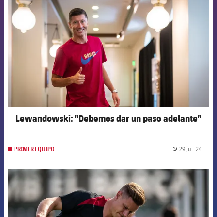
Lewandowski: “Debemos dar un paso adelante”
29 jul. 24
PRIMER EQUIPO
label.
FCB Barcelona badge