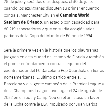
28 de julio y será dos días después, el 30 de julio,
Jugadores
Clasificaciones
Juvenil
Noticias
cuando los azulgranas disputen su primer encuentro
Atletismo
plusicon
más
Camping World
Fotos
contra el Manchester City en el
Infantil
Actualidad
Satdium de Orlando
Baloncesto en silla de ruedas
, un estadio con capacidad para
plusicon
más
Historia
60.219 espectadores y que en su día acogió varios
Alevín
Masculino
Actualidad
Hockey sobre hielo
partidos de la Copa del Mundo de Fútbol de 1994.
plusicon
más
Palmarés
Femenino
Jugadores
Actualidad
Hockey hierba
Será la primera vez en la historia que los blaugranas
plusicon
más
jueguen en esta ciudad del estado de Florida y también
Agenda
Calendario
Jugadores
Noticias
Patinaje artístico
el primer enfrentamiento contra el equipo del
plusicon
más
exentrenador del FC Barcelona Pep Guardiola en tierras
Resultados
Calendario
Hockey Hierba Masculino
Escuela de Patinaje
Actualidad
norteamericanas. El último partido entre el FC
Clasificaciones
Barcelona y el vigente campeón de la Premier League y
Resultados
Hockey Hierba Femenino
Plantilla
Rugby
plusicon
más
de la Champions League tuvo lugar el 24 de agosto de
Clasificaciones
2022 en el Spotify Camp Nou en el amistoso en favor
Agenda
Actualidad
Voleibol
plusicon
más
de la lucha contra la ELA impulsado por Juan Carlos