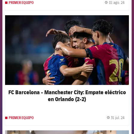
01 ago. 24
PRIMER EQUIPO
label.
FCB Barcelona badge
FC Barcelona - Manchester City: Empate eléctrico
en Orlando (2-2)
31 jul. 24
PRIMER EQUIPO
label.
FCB Barcelona badge