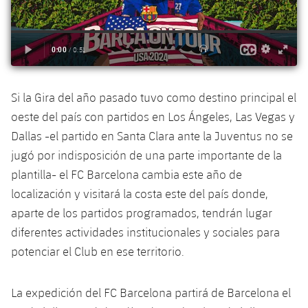
plusicon
más
Servicios Médicos
Acreditaciones
Fotos
Fotos
Infantil A
Entradas
SUB8 B
Calendario
Campus Verano
Actualidad
Accesibilidad
Historia
Instalaciones
Infantil B
Resultados
Resultados
Juvenil
PLUSICON
MÁS
Palmarés
Clasificaciones
Si la Gira del año pasado tuvo como destino principal el
Jugadores
Cadete
Primer equipo
plusicon
más
oeste del país con partidos en Los Ángeles, Las Vegas y
Jugadors
Clasificaciones
Dallas -el partido en Santa Clara ante la Juventus no se
Infantil
Actualidad
Barça Atlètic
plusicon
más
jugó por indisposición de una parte importante de la
Fotos
Alevín
plantilla- el FC Barcelona cambia este año de
Calendario
Actualidad
Base
plusicon
más
localización y visitará la costa este del país donde,
Palmarés
aparte de los partidos programados, tendrán lugar
Entradas
Calendario
Campus Verano
Actualidad
diferentes actividades institucionales y sociales para
Historia
Resultados
potenciar el Club en ese territorio.
Resultados
Barça C
PLUSICON
MÁS
Clasificaciones
Jugadores
Junior
La expedición del FC Barcelona partirá de Barcelona el
Información general
plusicon
más