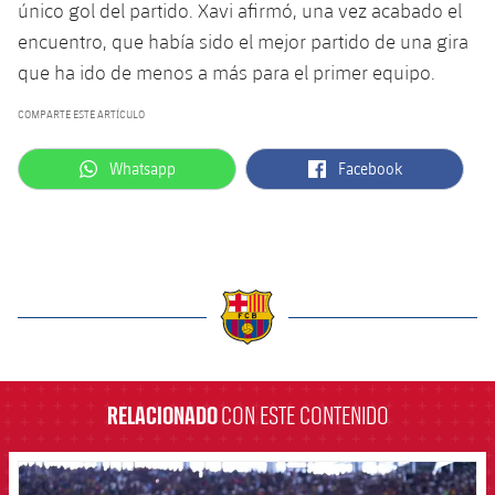
único gol del partido. Xavi afirmó, una vez acabado el
encuentro, que había sido el mejor partido de una gira
que ha ido de menos a más para el primer equipo.
COMPARTE ESTE ARTÍCULO
label.aria.whatsapp
label.aria.facebook
Whatsapp
Facebook
label.aria.barcelona
RELACIONADO
CON ESTE CONTENIDO
FCB Barcelona badge