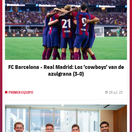
FC Barcelona - Real Madrid: Los ‘cowboys’ van de
azulgrana (3-0)
29 jul. 23
PRIMER EQUIPO
label.
FCB Barcelona badge