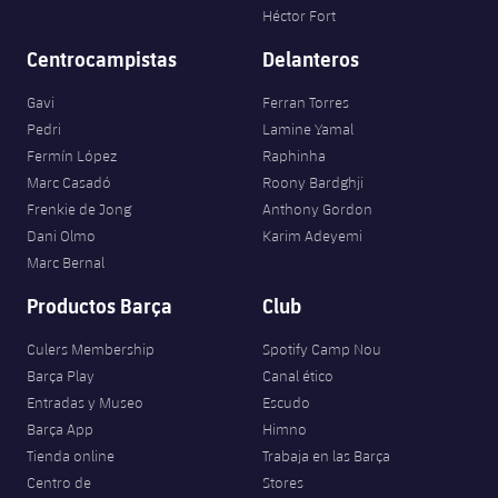
Héctor Fort
Centrocampistas
Delanteros
Gavi
Ferran Torres
Pedri
Lamine Yamal
Fermín López
Raphinha
Marc Casadó
Roony Bardghji
Frenkie de Jong
Anthony Gordon
Dani Olmo
Karim Adeyemi
Marc Bernal
Productos Barça
Club
Culers Membership
Spotify Camp Nou
Barça Play
Canal ético
Entradas y Museo
Escudo
Barça App
Himno
Tienda online
Trabaja en las Barça
Centro de
Stores