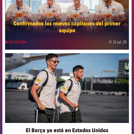
Confirmados los nuevos capitanes del primer
equipo
21 jul. 23
DESTACADO
label
FCB Barcelona badge
El Barça ya está en Estados Unidos