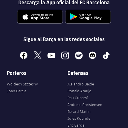
Descarga la App oficial del FC Barcelona
Sigue al Barça en las redes sociales
facebook
x
youtube
instagram
spotify
discord
tiktok
Porteros
Defensas
Wojciech Szczęsny
Alejandro Balde
Joan Garcia
Ronald Araujo
Pau Cubarsí
Andreas Christensen
Gerard Martín
Jules Kounde
Eric García