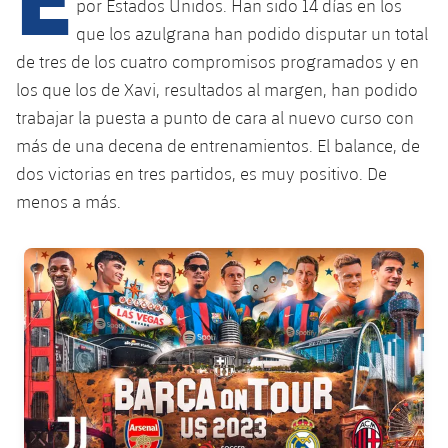
Calendario
por Estados Unidos. Han sido 14 días en los
Campus Verano
Base
que los azulgrana han podido disputar un total
SUB13
SUB13 B
Entradas
Barça Atlètic
de tres de los cuatro compromisos programados y en
plusicon
más
PLUSICON
MÁS
los que los de Xavi, resultados al margen, han podido
SUB12
SUB12 C
Gameday Shows
Junior
Primer Equipo
trabajar la puesta a punto de cara al nuevo curso con
Instalaciones
plusicon
más
SUB11 A
más de una decena de entrenamientos. El balance, de
SUB11 C
Resultados
Cadete A
Actualidad
Barça Atlètic
Spotify Camp Nou
dos victorias en tres partidos, es muy positivo. De
plusicon
más
SUB11 B
menos a más.
Clasificación
Cadete B
Calendario
Actualidad
Palau Blaugrana
Base
plusicon
más
SUB10 A
Jugadores
FC Barcelona club badge
Infantil A
Entradas
Calendario
Estadi Johan Cruyff
Actualidad
SUB10 B
PLUSICON
MÁS
Fotos
Infantil B
Resultados
Resultados
Juvenil
Barça Cafe
Primer equipo
SUB9 A
plusicon
más
plusicon
más
Historia
Mini
Clasificaciones
Clasificaciones
Cadete A
Ciutat Esportiva
Actualidad
SUB9 B
Barça Atlètic
plusicon
más
Servicios
Palmarés
plusicon
más
Jugadores
Jugadores
Cadete B
Calendario
SUB8 A
La Masia
Actualidad
Base