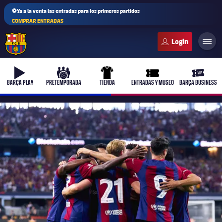
⚽Ya a la venta las entradas para los primeros partidos
COMPRAR ENTRADAS
FC Barcelona club badge
b-play
culers-ball
uniform
ticket-full
ticket-v
BARÇA PLAY
PRETEMPORADA
TIENDA
ENTRADAS Y MUSEO
BARÇA BUSINESS
PLUSICON
MÁS
Primer equipo
Femenino
plusicon
más
Actualidad
Barça Atlètic
plusicon
más