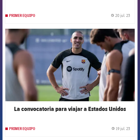
20 jul. 23
PRIMER EQUIPO
label.
FCB Barcelona badge
La convocatoria para viajar a Estados Unidos
19 jul. 23
PRIMER EQUIPO
label.