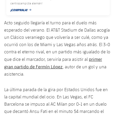
centrocampista alemán!
Jugadores
Noticias
Apúntate a las amateurs
plusicon
más
¡COMPRALA!
FECHA DE PUBLICACIÓN
Calendario
Voleibol masculino
Apúntate a las amateurs
Acto seguido llegaría el turno para el duelo más
PLUSICON
MÁS
esperado del verano. El AT&T Stadium de Dallas acogía
Resultados
Voleibol femenino
Carnet de las Secciones Amateurs
League of Legends
un Clásico veraniego que volvería a ser culé, como ya
Clasificaciones
ocurrió con los de Miami y Las Vegas años atrás. El 3-0
VALORANT Rising
contra el eterno rival, en un partido más igualado de lo
Fotos
primer
que dice el marcador, serviría para asistir al
VALORANT Game Changers
gran partido de Fermín López
, autor de un gol y una
eFootball
asistencia.
La última parada de la gira por Estados Unidos fue en
la capital mundial del ocio. En Las Vegas, el FC
Barcelona se impuso al AC Milan por 0-1 en un duelo
que decantó Ansu Fati en el minuto 54 marcando el