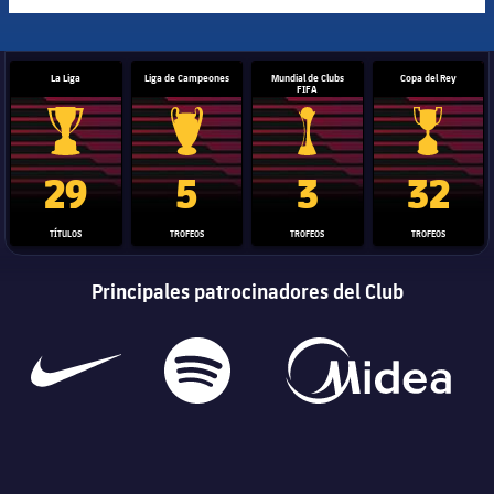
La Liga
Liga de Campeones
Mundial de Clubs
Copa del Rey
FIFA
Trofeo de La Liga
Trofeo de la Liga de Campeones
Trofeo del Mundial de Clube
Copa del 
29
5
3
32
TÍTULOS
TROFEOS
TROFEOS
TROFEOS
Principales patrocinadores del Club