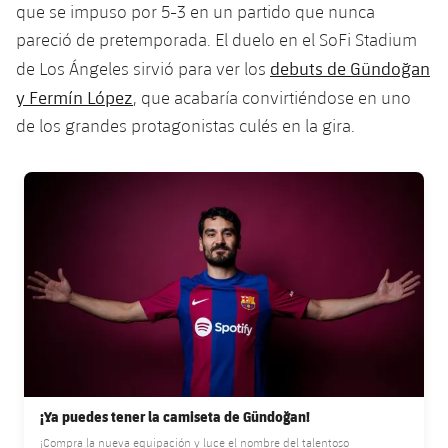
que se impuso por 5-3 en un partido que nunca
Jugadores
Clasificaciones
Juvenil
Noticias
Atletismo
pareció de pretemporada. El duelo en el SoFi Stadium
plusicon
más
Fotos
debuts de Gündoğan
de Los Ángeles sirvió para ver los
Infantil
Actualidad
Baloncesto en silla de ruedas
y Fermín López
, que acabaría convirtiéndose en uno
plusicon
más
Historia
Alevín
de los grandes protagonistas culés en la gira.
Masculino
Actualidad
Hockey sobre hielo
plusicon
más
Palmarés
FC Barcelona club badge
Femenino
Jugadores
Actualidad
Hockey hierba
plusicon
más
Agenda
Calendario
Jugadores
Noticias
Patinaje artístico
plusicon
más
Resultados
Calendario
Hockey Hierba Masculino
Escuela de Patinaje
Actualidad
Clasificaciones
Resultados
Hockey Hierba Femenino
Plantilla
Rugby
plusicon
más
Clasificaciones
Agenda
¡Ya puedes tener la camiseta de Gündoğan!
Actualidad
Voleibol
plusicon
más
¡Compra la nueva equipación y luce el nombre del talentoso