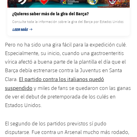
plusicon
más
Servicios Médicos
Acreditaciones
Fotos
Fotos
Infantil A
Entradas
SUB8 B
¿Quieres saber más de la gira del Barça?
Calendario
Campus Verano
Actualidad
Accesibilidad
Historia
Instalaciones
Consulta toda la información sobre la gira del Barça por Estados Unidos
Infantil B
Resultados
Resultados
LEER MÁS
Juvenil
FECHA DE PUBLICACIÓN
PLUSICON
MÁS
Palmarés
Clasificaciones
Pero no ha sido una gira fácil para la expedición culé.
Jugadores
Cadete
Primer equipo
plusicon
más
Especialmente, su inicio, cuando una gastroenteritis
Jugadors
Clasificaciones
vírica afectó a buena parte de la plantilla el día que el
Infantil
Actualidad
Barça Atlètic
plusicon
más
Barça debía estrenarse contra la Juventus en Santa
Fotos
Alevín
El partido contra los italianos quedó
Clara.
Calendario
Actualidad
Base
plusicon
más
suspendido
y miles de fans se quedaron con las ganas
Palmarés
Entradas
de ver el debut de pretemporada de los culés en
Calendario
Campus Verano
Actualidad
Historia
Estados Unidos.
Resultados
Resultados
Barça C
PLUSICON
MÁS
El segundo de los partidos previstos sí pudo
Clasificaciones
Jugadores
Junior
Información general
disputarse. Fue contra un Arsenal mucho más rodado,
plusicon
más