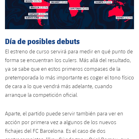
plusicon
más
Servicios Médicos
Acreditaciones
Fotos
Fotos
Infantil A
Entradas
SUB8 B
Calendario
Campus Verano
Actualidad
Accesibilidad
Historia
Instalaciones
Infantil B
Resultados
Resultados
Juvenil
PLUSICON
MÁS
Palmarés
Día de posibles debuts
Clasificaciones
Jugadores
Cadete
Primer equipo
plusicon
más
El estreno de curso servirá para medir en qué punto de
Jugadors
forma se encuentran los culers. Más allá del resultado,
Clasificaciones
Infantil
Actualidad
Barça Atlètic
plusicon
más
ya se sabe que en estos primeros compases de la
Fotos
pretemporada lo más importante es coger el tono físico
Alevín
Calendario
Actualidad
Base
plusicon
más
de cara a lo que vendrá más adelante, cuando
Palmarés
arranque la competición oficial.
Entradas
Calendario
Campus Verano
Actualidad
Historia
Resultados
Aparte, el partido puede servir también para ver en
Resultados
Barça C
PLUSICON
MÁS
acción por primera vez a algunos de los nuevos
Clasificaciones
Jugadores
fichajes del FC Barcelona. Es el caso de dos
Junior
Información general
plusicon
más