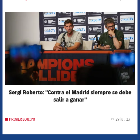
label.
FCB Barcelona badge
Sergi Roberto: "Contra el Madrid siempre se debe
salir a ganar"
29 jul. 23
PRIMER EQUIPO
label.