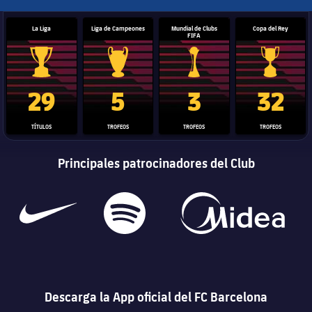
La Liga
Liga de Campeones
Mundial de Clubs
Copa del Rey
FIFA
Trofeo de La Liga
Trofeo de la Liga de Campeones
Trofeo del Mundial de Clube
Copa del 
29
5
3
32
TÍTULOS
TROFEOS
TROFEOS
TROFEOS
Principales patrocinadores del Club
Descarga la App oficial del FC Barcelona