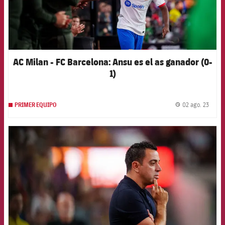
AC Milan - FC Barcelona: Ansu es el as ganador (0-
1)
02 ago. 23
PRIMER EQUIPO
label.
FCB Barcelona badge