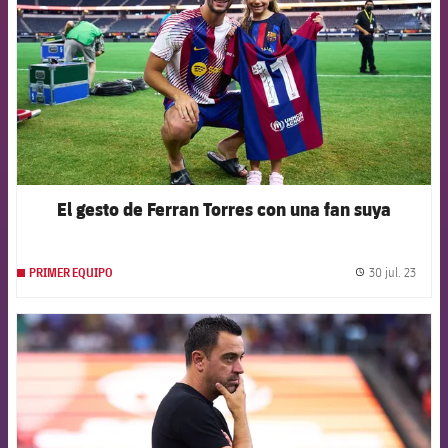
El gesto de Ferran Torres con una fan suya
30 jul. 23
PRIMER EQUIPO
label.
FCB Barcelona badge