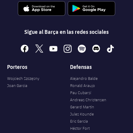
Sigue al Barça en las redes sociales
facebook
x
youtube
instagram
spotify
discord
tiktok
Porteros
Defensas
Wojciech Szczęsny
Alejandro Balde
Joan Garcia
Ronald Araujo
Pau Cubarsí
Andreas Christensen
Gerard Martín
Jules Kounde
Eric García
Héctor Fort