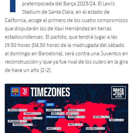
Calendario
Campus Verano
Base
pretemporada del Barça 2023/24. El Levi's
Stadium de Santa Clara, en el estado de
SUB13
SUB13 B
Entradas
Barça Atlètic
plusicon
más
California, acoge el primero de los cuatro compromisos
PLUSICON
MÁS
SUB12
que disputarán los de Xavi Hernández en tierras
SUB12 C
Gameday Shows
Junior
Primer Equipo
Instalaciones
plusicon
más
estadounidenses. El partido, que tendrá lugar a las
SUB11 A
SUB11 C
19.30 horas (04.30 horas de la madrugada del sábado
Resultados
Cadete A
Actualidad
Barça Atlètic
Spotify Camp Nou
plusicon
más
al domingo en Barcelona), será contra una Juventus en
SUB11 B
Clasificación
reconstrucción y que ya fue rival de los culers en la gira
Cadete B
Calendario
Actualidad
Palau Blaugrana
Base
plusicon
más
de hace un año (2-2).
SUB10 A
Jugadores
Infantil A
Entradas
Calendario
Estadi Johan Cruyff
Actualidad
SUB10 B
PLUSICON
MÁS
Fotos
Infantil B
Resultados
Resultados
Juvenil
Barça Cafe
Primer equipo
SUB9 A
plusicon
más
plusicon
más
Historia
Mini
Clasificaciones
Clasificaciones
Cadete A
Ciutat Esportiva
Actualidad
SUB9 B
Barça Atlètic
plusicon
más
Servicios
Palmarés
plusicon
más
Jugadores
Jugadores
Cadete B
Calendario
SUB8 A
La Masia
Actualidad
Base