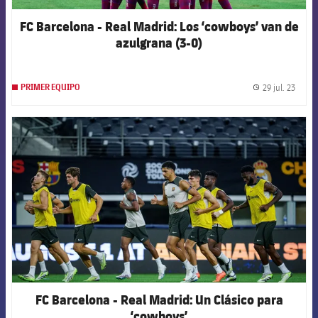
FC Barcelona - Real Madrid: Los ‘cowboys’ van de
azulgrana (3-0)
29 jul. 23
PRIMER EQUIPO
label.
FCB Barcelona badge
FC Barcelona - Real Madrid: Un Clásico para
‘cowboys’