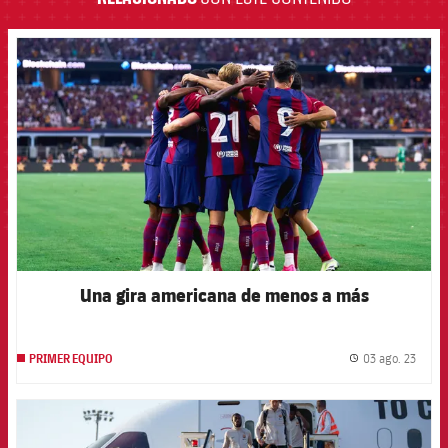
FCB Barcelona badge
Una gira americana de menos a más
03 ago. 23
PRIMER EQUIPO
label.
FCB Barcelona badge