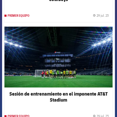
29 jul. 23
PRIMER EQUIPO
label.
FCB Barcelona badge
Sesión de entrenamiento en el imponente AT&T
Stadium
29 jul. 23
PRIMER EQUIPO