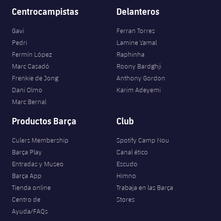
Centrocampistas
Delanteros
Gavi
Ferran Torres
Pedri
Lamine Yamal
Fermín López
Raphinha
Marc Casadó
Roony Bardghji
Frenkie de Jong
Anthony Gordon
Dani Olmo
Karim Adeyemi
Marc Bernal
Productos Barça
Club
Culers Membership
Spotify Camp Nou
Barça Play
Canal ético
Entradas y Museo
Escudo
Barça App
Himno
Tienda online
Trabaja en las Barça
Centro de
Stores
Ayuda/FAQs