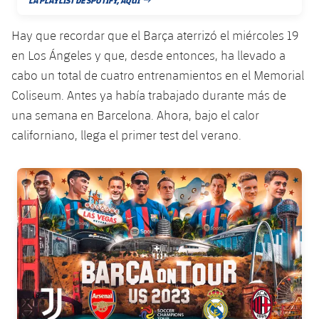
FECHA DE PUBLICACIÓN
Jugadores
Noticias
Apúntate a las amateurs
plusicon
más
Hay que recordar que el Barça aterrizó el miércoles 19
Calendario
Voleibol masculino
en Los Ángeles y que, desde entonces, ha llevado a
Apúntate a las amateurs
PLUSICON
MÁS
cabo un total de cuatro entrenamientos en el Memorial
Resultados
Voleibol femenino
Carnet de las Secciones Amateurs
Coliseum. Antes ya había trabajado durante más de
League of Legends
una semana en Barcelona. Ahora, bajo el calor
Clasificaciones
VALORANT Rising
californiano, llega el primer test del verano.
Fotos
VALORANT Game Changers
FC Barcelona club badge
eFootball