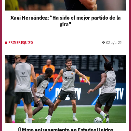
Xavi Hernández: “Ha sido el mejor partido de la
gira”
02 ago. 23
PRIMER EQUIPO
label.
FCB Barcelona badge
Último entrenamiento en Estados Unidos