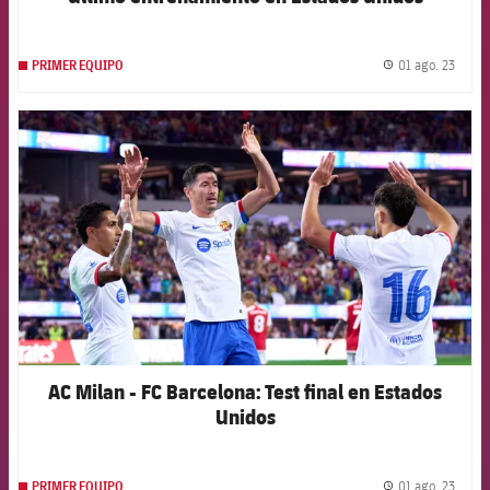
01 ago. 23
PRIMER EQUIPO
label.
FCB Barcelona badge
AC Milan - FC Barcelona: Test final en Estados
Unidos
01 ago. 23
PRIMER EQUIPO