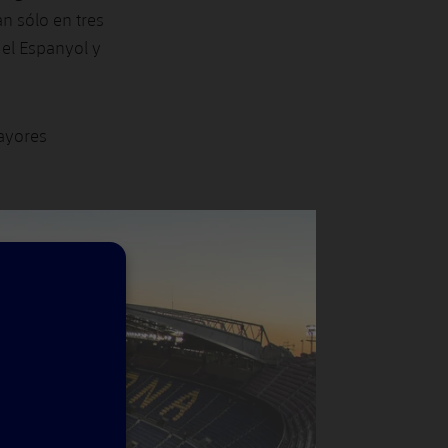
n sólo en tres
 el Espanyol y
ayores