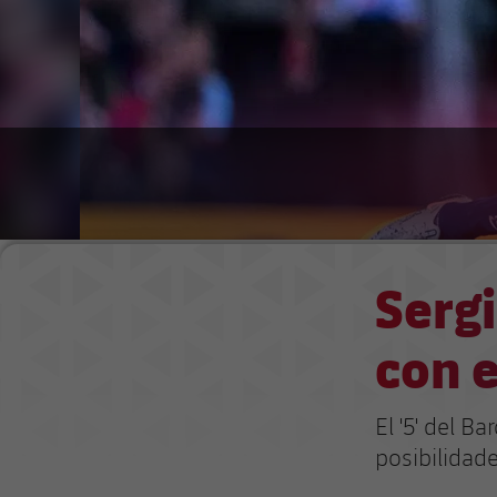
Sergi
con e
El '5' del B
posibilidad