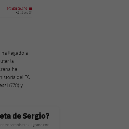
PRIMER EQUIPO
Fecha de publicación
12 ene 23
é ha llegado a
utar la
lgrana ha
historia del FC
essi (778) y
eta de Sergio?
 centrocampista azulgrana con