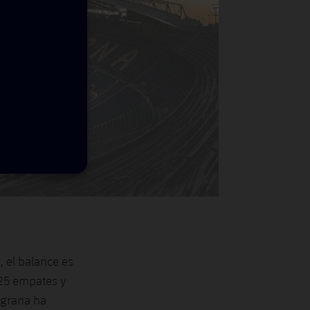
, el balance es
 125 empates y
ulgrana ha