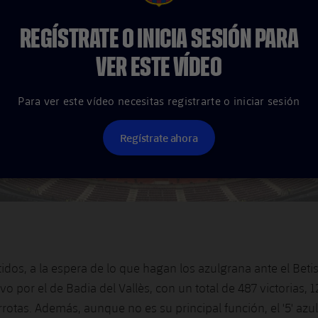
REGÍSTRATE O INICIA SESIÓN PARA
VER ESTE VÍDEO
Para ver este vídeo necesitas registrarte o iniciar sesión
Regístrate ahora
idos, a la espera de lo que hagan los azulgrana ante el Betis
vo por el de Badia del Vallès, con un total de 487 victorias,
rrotas. Además, aunque no es su principal función, el '5' az