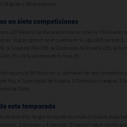
n 18 goles y 40 asistencias.
dos en siete competiciones
ero 120 Made in La Masia acumula un total de 700 duelos r
iones. El gran grosor se encuentra en la Liga (465 partidos),
), la Copa del Rey (73), la Supercopa de España (20), la Eur
Clubs (5) y la Supercopa de Europa (3).
itán acumula 30 títulos en su palmarés de seis competicione
s del Rey, 6 Supercopas de España, 3 Champions League, 3 
dial de Clubs.
 de esta temporada
da de este año, Sergio Busquets acumula 19 duelos disputa
victorias, 3 empates y 4 derrotas. El capitán sigue siendo pr