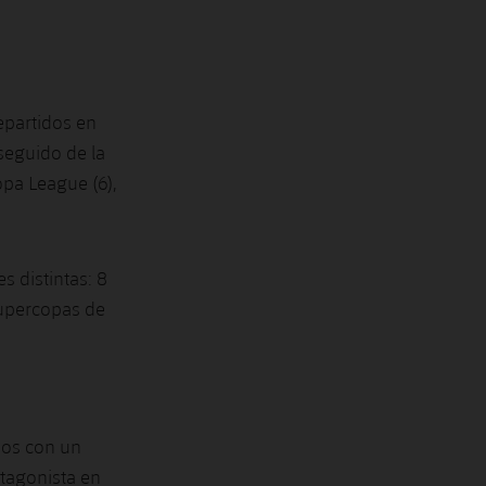
epartidos en
 seguido de la
opa League (6),
s distintas: 8
Supercopas de
dos con un
otagonista en