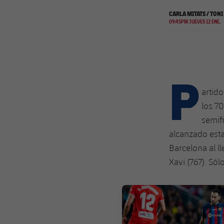
CARLA MITATS / TON
09:45PM JUEVES 12 ENE.
P
artid
los 70
semifi
alcanzado esta 
Barcelona al ll
Xavi (767). Sól
FC Barcelona club badge