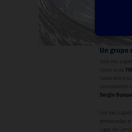
Un grupo 
Solo tres jugad
70
como la de
hasta ahora lo
coincidiendo c
Sergio
Busqu
Los tres jugad
temporadas en
Ligas de Campe