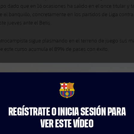
o dado que en 16 ocasiones ha salido en el once titular y ta
e el banquillo, concretamente en los partidos de Liga contra
este jueves ante el Betis.
ntrocampista sigue plasmando en el terreno de juego sus m
ue este curso acumula el 89% de pases con éxito.
FCB Barcelona badge
REGÍSTRATE O INICIA SESIÓN PARA
VER ESTE VÍDEO