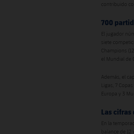
contribuido co
700 parti
El jugador núm
siete competic
Champions (129
el Mundial de 
Además, el cap
Ligas, 7 Copa
Europa y 3 Mun
Las cifras
En la tempora
balance de 12 