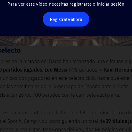
Para ver este vídeo necesitas registrarte o iniciar sesión
Regístrate ahora
selecto
ores en la historia del Barça han alcanzado una cifra tan sig
0 partidos jugados. Leo Messi
Xavi Herná
(778 partidos) y
s únicos dos jugadores en este selecto club, hasta que este 
on las semifinales de la Supercopa de España ante el Betis,
ets
alcanzó los 700 partidos con la camiseta azulgrana.
ores con más partidos en la historia del Club coincidieron du
19 títulos j
 el Spotify Camp Nou, consiguiendo un total de
ones, cinco Ligas, tres Copas del Rey, dos Mundiales de Cl