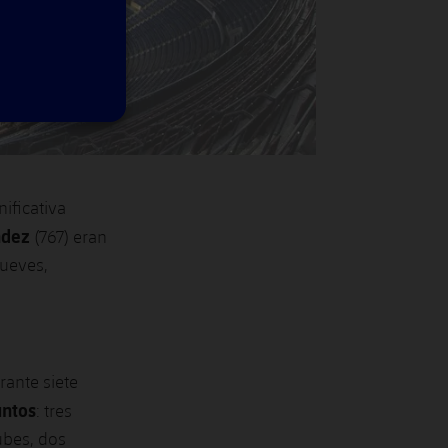
nificativa
ndez
(767) eran
jueves,
rante siete
untos
: tres
ubes, dos