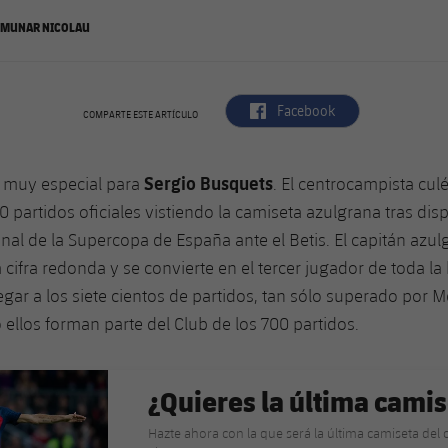
I MUNAR NICOLAU
label.aria.facebook
Facebook
COMPARTE ESTE ARTÍCULO
Sergio Busquets
o muy especial para
. El centrocampista cul
0 partidos oficiales vistiendo la camiseta azulgrana tras disp
nal de la Supercopa de España ante el Betis. El capitán azu
cifra redonda y se convierte en el tercer jugador de toda la 
egar a los siete cientos de partidos, tan sólo superado por M
o ellos forman parte del Club de los 700 partidos.
¿Quieres la última camis
Hazte ahora con la que será la última camiseta del