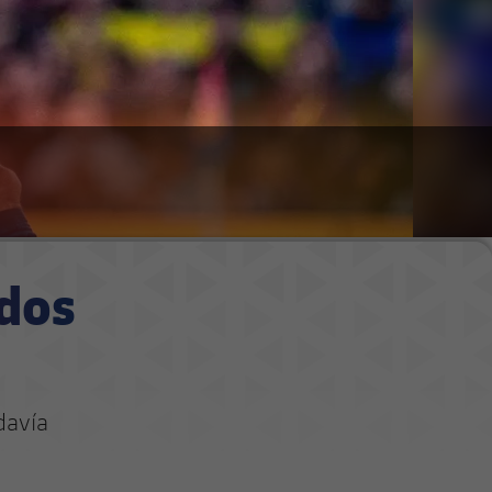
idos
davía