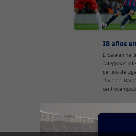
18 años en
El catalán ha l
categorías inf
partido de Lig
clave del Barç
centrocampist