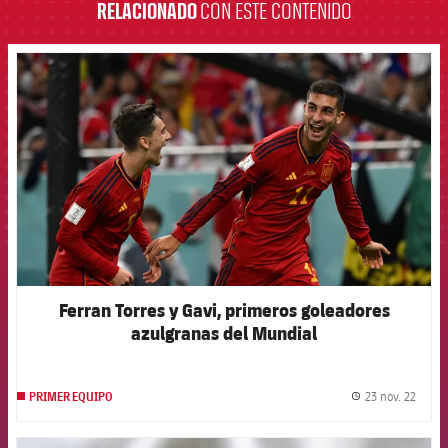
RELACIONADO
CON ESTE CONTENIDO
FCB Barcelona badge
Ferran Torres y Gavi, primeros goleadores
azulgranas del Mundial
23 nov. 22
PRIMER EQUIPO
label.
FCB Barcelona badge