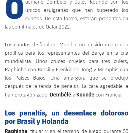
O
Calendario
usmane Dembéle y Jules Kounde son los
Campus Verano
Base
únicos azulgranas que han superado los
SUB13
SUB13 B
Entradas
Barça Atlètic
cuartos. De esta forma, estarán presentes en
plusicon
más
PLUSICON
MÁS
las semifinales de Qatar 2022.
SUB12
SUB12 C
Gameday Shows
Junior
Primer Equipo
Instalaciones
plusicon
más
SUB11 A
SUB11 C
Los cuartos de final del Mundial no ha sido una ronda
Resultados
Cadete A
Actualidad
Barça Atlètic
Spotify Camp Nou
prolífica para los representantes del Barça en la cita
plusicon
más
SUB11 B
Clasificación
mundialista. Unos cruces crueles para tres culers,
Cadete B
Calendario
Actualidad
Palau Blaugrana
Base
Raphinha con Brasil y Frenkie de Jong y Memphis con
plusicon
más
SUB10 A
Jugadores
Infantil A
los Países Bajos. Una amargura que se produjo
Entradas
Calendario
Estadi Johan Cruyff
Actualidad
después de la tanda de penaltis. La cara agradable la
SUB10 B
PLUSICON
MÁS
Fotos
Infantil B
Dembélé
Kounde
Resultados
han protagonizado,
y
con Francia.
Resultados
Juvenil
Barça Cafe
Primer equipo
SUB9 A
plusicon
más
plusicon
más
Historia
Mini
Clasificaciones
Los penaltis, un desenlace doloroso
Clasificaciones
Cadete A
Ciutat Esportiva
Actualidad
SUB9 B
Barça Atlètic
plusicon
más
por Brasil y Holanda
Servicios
Palmarés
plusicon
más
Jugadores
Jugadores
Cadete B
Calendario
Raphinha
SUB8 A
, titular y en el terreno de juego durante 55
La Masia
Actualidad
Base