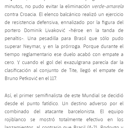
plusicon
más
Servicios Médicos
Acreditaciones
Fotos
minutos, no pudo evitar la eliminación
verde-amarela
Fotos
Infantil A
Entradas
SUB8 B
Calendario
contra Croacia. El elenco balcánico realizó un ejercicio
Campus Verano
Actualidad
Accesibilidad
Historia
Instalaciones
de resistencia defensiva, ennalizado por la figura del
Infantil B
Resultados
Resultados
Juvenil
portero Dominik Livaković -héroe en la tanda de
PLUSICON
MÁS
Palmarés
penaltis-. Una pesadilla para Brasil que sólo pudo
Clasificaciones
Jugadores
Cadete
Primer equipo
superar Neymar, y en la prórroga. Porque durante el
plusicon
más
tiempo reglamentario ese duelo acabó con empate a
Jugadors
Clasificaciones
Infantil
Actualidad
Barça Atlètic
cero. Y cuando el gol del exazulgrana parecía dar la
plusicon
más
Fotos
clasificación al conjunto de Tite, llegó el empate de
Alevín
Calendario
Actualidad
Base
Bruno Petković en el 117.
plusicon
más
Palmarés
Entradas
Calendario
Campus Verano
Actualidad
Así, el primer semifinalista de este Mundial se decidió
Historia
Resultados
desde el punto fatídico. Un destino adverso por el
Resultados
Barça C
PLUSICON
MÁS
combinado del atacante barcelonista. El equipo
Clasificaciones
Jugadores
rojiblanco se mostró totalmente efectivo en los
Junior
Información general
plusicon
más
lanzamientos, al contrario que Brasil (4-2). Rodrygo y