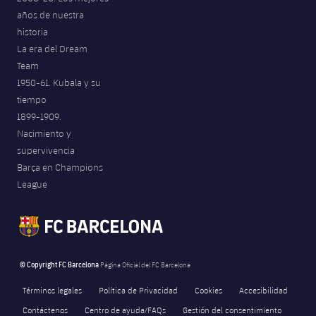
años de nuestra
historia
La era del Dream
Team
1950-61. Kubala y su
tiempo
1899-1909.
Nacimiento y
supervivencia
Barça en Champions
League
© Copyright FC Barcelona
Página Oficial del FC Barcelona
Términos legales
Política de Privacidad
Cookies
Accesibilidad
Contáctenos
Centro de ayuda/FAQs
Gestión del consentimiento