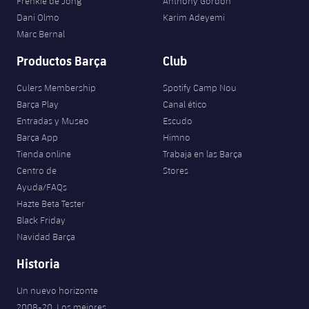
Frenkie de Jong
Anthony Gordon
Dani Olmo
Karim Adeyemi
Marc Bernal
Productos Barça
Club
Culers Membership
Spotify Camp Nou
Barça Play
Canal ético
Entradas y Museo
Escudo
Barça App
Himno
Tienda online
Trabaja en las Barça
Centro de
Stores
Ayuda/FAQs
Hazte Beta Tester
Black Friday
Navidad Barça
Historia
Un nuevo horizonte
2008-20. Los mejores