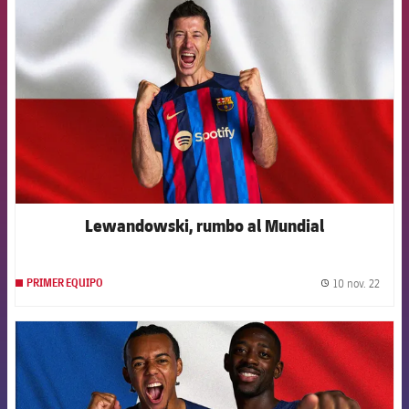
Lewandowski, rumbo al Mundial
10 nov. 22
PRIMER EQUIPO
label.
FCB Barcelona badge