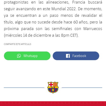
protagonistas en las alineaciones, Francia buscará
seguir avanzando en este Mundial 2022. De momento,
ya se encuentran a un paso menos de revalidar el
título, algo que no sucede desde hace 60 años, pero la
próxima parada son las semifinales con Marruecos
(miércoles 14 de diciembre a las 8pm CET).
COMPARTE ESTE ARTÍCULO
label.aria.whatsapp
label.aria.facebook
Whatsapp
Facebook
label.aria.barcelona