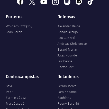
facebook
x
youtube
instagram
spotify
discord
tiktok
Porteros
Defensas
Wojciech Szczęsny
Alejandro Balde
Joan Garcia
Ronald Araujo
Pau Cubarsí
Andreas Christensen
Gerard Martín
Jules Kounde
Eric García
Héctor Fort
Centrocampistas
Delanteros
Gavi
Ferran Torres
Pedri
Lamine Yamal
Fermín López
Raphinha
Marc Casadó
Roony Bardghji