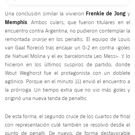
FECHA DE PUBLICACIÓN
Jugadores
Noticias
Apúntate a las amateurs
plusicon
más
Frenkie
de
Jong
Una conclusión similar la vivieron
y
Calendario
Memphis
. Ambos culers, que fueron titulares en el
Voleibol masculino
Apúntate a las amateurs
PLUSICON
MÁS
encuentro contra Argentina, no pudieron contemplar la
Resultados
Voleibol femenino
remontada
oranje
en los penaltis. El equipo de Louis
Carnet de las Secciones Amateurs
League of Legends
van Gaal floreció tras encajar un 0-2 en contra -goles
Clasificaciones
VALORANT Rising
de Nahuel Molina y el ex barcelonista Leo Messi-. Y lo
hicieron en los últimos suspiros de partido, donde
Fotos
VALORANT Game Changers
Wout Weghorst fue el protagonista con un doblete
agónico. Porque en el minuto 111 envió el encuentro a
eFootball
la prórroga. Un tiempo extra que no vio más goles y
originó una nueva tanda de penaltis.
De esta forma, el segundo cruce de los cuartos de final
con representación culé también se resolvió desde el
punto de penalti. De nuevo, de forma desfavorable