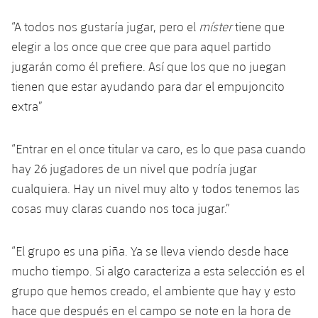
Jugadores
Clasificaciones
Juvenil
Noticias
Atletismo
“A todos nos gustaría jugar, pero el
míster
tiene que
plusicon
más
Fotos
elegir a los once que cree que para aquel partido
Infantil
Actualidad
Baloncesto en silla de ruedas
jugarán como él prefiere. Así que los que no juegan
plusicon
más
Historia
tienen que estar ayudando para dar el empujoncito
Alevín
Masculino
Actualidad
Hockey sobre hielo
extra”
plusicon
más
Palmarés
Femenino
Jugadores
Actualidad
Hockey hierba
“Entrar en el once titular va caro, es lo que pasa cuando
plusicon
más
hay 26 jugadores de un nivel que podría jugar
Agenda
Calendario
Jugadores
Noticias
Patinaje artístico
cualquiera. Hay un nivel muy alto y todos tenemos las
plusicon
más
cosas muy claras cuando nos toca jugar.”
Resultados
Calendario
Hockey Hierba Masculino
Escuela de Patinaje
Actualidad
Clasificaciones
Resultados
“El grupo es una piña. Ya se lleva viendo desde hace
Hockey Hierba Femenino
Plantilla
Rugby
plusicon
más
mucho tiempo. Si algo caracteriza a esta selección es el
Clasificaciones
grupo que hemos creado, el ambiente que hay y esto
Agenda
Actualidad
Voleibol
plusicon
más
hace que después en el campo se note en la hora de