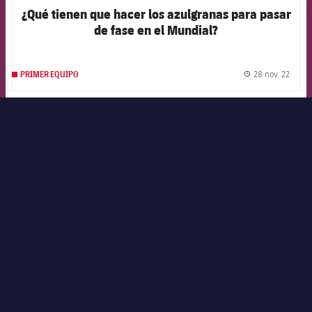
¿Qué tienen que hacer los azulgranas para pasar
de fase en el Mundial?
FORÇA BARÇA
1,242
label.aria.fire
Força Barça
label.aria.forcabarca
28 nov. 22
PRIMER EQUIPO
label.
FCB Barcelona badge
Un gol histórico para Lewandowski