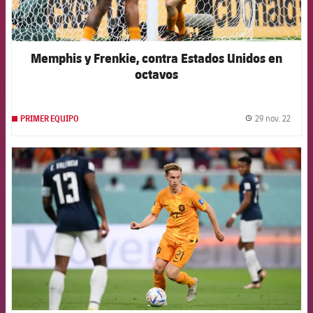
Memphis y Frenkie, contra Estados Unidos en
octavos
29 nov. 22
PRIMER EQUIPO
label.
FCB Barcelona badge