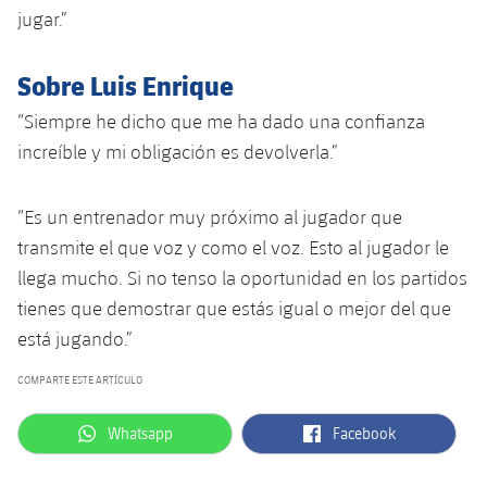
jugar.”
Jugadores
Noticias
Apúntate a las amateurs
plusicon
más
Calendario
Sobre Luis Enrique
Voleibol masculino
Apúntate a las amateurs
PLUSICON
MÁS
“Siempre he dicho que me ha dado una confianza
Resultados
Voleibol femenino
Carnet de las Secciones Amateurs
League of Legends
increíble y mi obligación es devolverla.”
Clasificaciones
VALORANT Rising
“Es un entrenador muy próximo al jugador que
Fotos
transmite el que voz y como el voz. Esto al jugador le
VALORANT Game Changers
llega mucho. Si no tenso la oportunidad en los partidos
tienes que demostrar que estás igual o mejor del que
eFootball
está jugando.”
COMPARTE ESTE ARTÍCULO
label.aria.whatsapp
label.aria.facebook
Whatsapp
Facebook