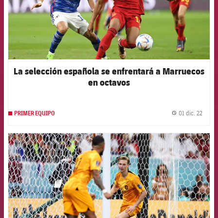
La selección española se enfrentará a Marruecos
en octavos
01 dic. 22
PRIMER EQUIPO
label.
FCB Barcelona badge