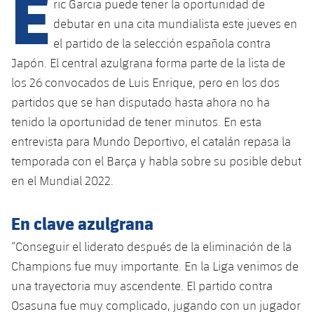
E
Calendario
ric Garcia puede tener la oportunidad de
Campus Verano
Base
debutar en una cita mundialista este jueves en
SUB13
SUB13 B
Entradas
Barça Atlètic
el partido de la selección española contra
plusicon
más
PLUSICON
MÁS
Japón. El central azulgrana forma parte de la lista de
SUB12
SUB12 C
Gameday Shows
Junior
Primer Equipo
los 26 convocados de Luis Enrique, pero en los dos
Instalaciones
plusicon
más
SUB11 A
partidos que se han disputado hasta ahora no ha
SUB11 C
Resultados
Cadete A
Actualidad
Barça Atlètic
Spotify Camp Nou
tenido la oportunidad de tener minutos. En esta
plusicon
más
SUB11 B
entrevista para Mundo Deportivo, el catalán repasa la
Clasificación
Cadete B
Calendario
Actualidad
Palau Blaugrana
Base
temporada con el Barça y habla sobre su posible debut
plusicon
más
SUB10 A
Jugadores
en el Mundial 2022.
Infantil A
Entradas
Calendario
Estadi Johan Cruyff
Actualidad
SUB10 B
PLUSICON
MÁS
Fotos
Infantil B
En clave azulgrana
Resultados
Resultados
Juvenil
Barça Cafe
Primer equipo
SUB9 A
plusicon
más
“Conseguir el liderato después de la eliminación de la
plusicon
más
Historia
Mini
Clasificaciones
Clasificaciones
Champions fue muy importante. En la Liga venimos de
Cadete A
Ciutat Esportiva
Actualidad
SUB9 B
Barça Atlètic
plusicon
más
Servicios
Palmarés
una trayectoria muy ascendente. El partido contra
plusicon
más
Jugadores
Jugadores
Cadete B
Osasuna fue muy complicado, jugando con un jugador
Calendario
SUB8 A
La Masia
Actualidad
Base