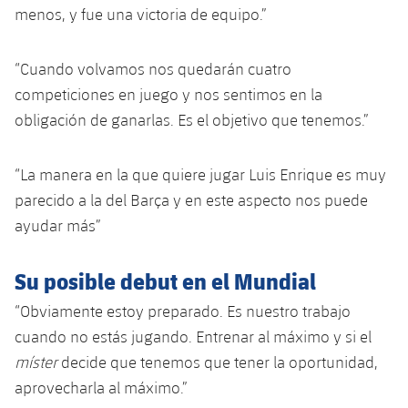
plusicon
más
Servicios Médicos
menos, y fue una victoria de equipo.”
Acreditaciones
Fotos
Fotos
Infantil A
Entradas
SUB8 B
Calendario
Campus Verano
Actualidad
Accesibilidad
Historia
Instalaciones
“Cuando volvamos nos quedarán cuatro
Infantil B
Resultados
Resultados
Juvenil
competiciones en juego y nos sentimos en la
PLUSICON
MÁS
Palmarés
obligación de ganarlas. Es el objetivo que tenemos.”
Clasificaciones
Jugadores
Cadete
Primer equipo
plusicon
más
Jugadors
“La manera en la que quiere jugar Luis Enrique es muy
Clasificaciones
Infantil
Actualidad
Barça Atlètic
parecido a la del Barça y en este aspecto nos puede
plusicon
más
Fotos
ayudar más”
Alevín
Calendario
Actualidad
Base
plusicon
más
Palmarés
Su posible debut en el Mundial
Entradas
Calendario
Campus Verano
Actualidad
Historia
“Obviamente estoy preparado. Es nuestro trabajo
Resultados
Resultados
cuando no estás jugando. Entrenar al máximo y si el
Barça C
PLUSICON
MÁS
míster
decide que tenemos que tener la oportunidad,
Clasificaciones
Jugadores
Junior
aprovecharla al máximo.”
Información general
plusicon
más