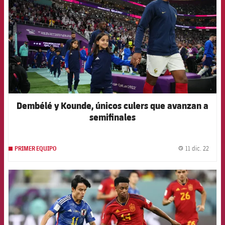
Dembélé y Kounde, únicos culers que avanzan a
semifinales
11 dic. 22
PRIMER EQUIPO
label.
FCB Barcelona badge