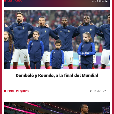
18 dic. 22
DESTACADO
label
FCB Barcelona badge
Dembélé y Kounde, a la final del Mundial
14 dic. 22
PRIMER EQUIPO
label.
FCB Barcelona badge