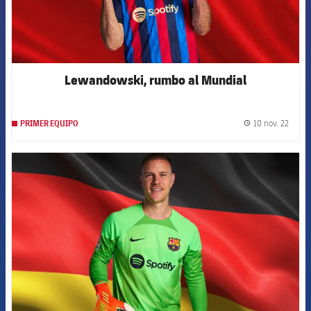
Lewandowski, rumbo al Mundial
10 nov. 22
PRIMER EQUIPO
label.
FCB Barcelona badge