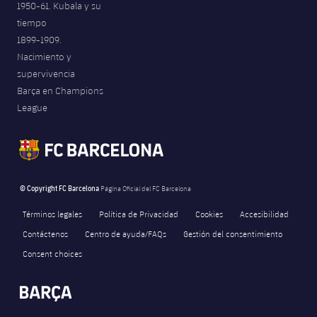
1950-61. Kubala y su
tiempo
1899-1909.
Nacimiento y
supervivencia
Barça en Champions
League
© Copyright FC Barcelona
Página Oficial del FC Barcelona
Términos legales
Política de Privacidad
Cookies
Accesibilidad
Contáctenos
Centro de ayuda/FAQs
Gestión del consentimiento
Consent choices
FORÇA BARÇA
1,925
label.aria.fire
Força Barça
label.aria.forcabarca