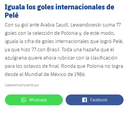
Iguala los goles internacionales de
Jugadores
Noticias
Apúntate a las amateurs
plusicon
más
Pelé
Calendario
Voleibol masculino
Apúntate a las amateurs
Con su gol ante Arabia Saudí, Lewandowski suma 77
PLUSICON
MÁS
goles con la selección de Polonia y, de este modo,
Resultados
Voleibol femenino
Carnet de las Secciones Amateurs
League of Legends
iguala la cifra de goles internacionales que logró Pelé,
ya que hizo 77 con Brasil. Toda una hazaña que el
Clasificaciones
VALORANT Rising
azulgrana quiere ahora rubricar con la clasificación
Fotos
para los octavos de final. Ronda que Polonia no logra
VALORANT Game Changers
desde el Mundial de México de 1986.
eFootball
COMPARTE ESTE ARTÍCULO
label.aria.whatsapp
label.aria.facebook
Whatsapp
Facebook