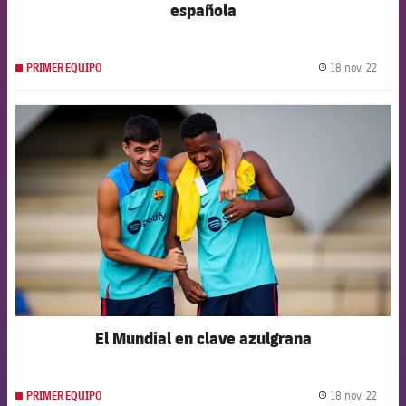
española
18 nov. 22
PRIMER EQUIPO
label.
FCB Barcelona badge
El Mundial en clave azulgrana
18 nov. 22
PRIMER EQUIPO
label.