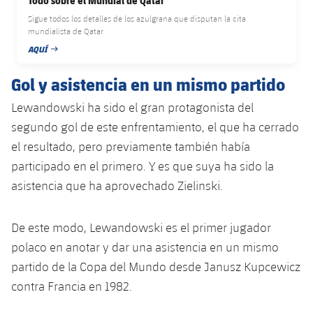
Todo sobre el Mundial de Qatar
Jugadores
Clasificaciones
Juvenil
Sigue todos los detalles de los azulgrana que disputan la cita
Noticias
Atletismo
plusicon
más
mundialista de Qatar
Fotos
AQUÍ
Infantil
FECHA DE PUBLICACIÓN
Actualidad
Baloncesto en silla de ruedas
plusicon
más
Historia
Gol y asistencia en un mismo partido
Alevín
Masculino
Actualidad
Hockey sobre hielo
Lewandowski ha sido el gran protagonista del
plusicon
más
Palmarés
segundo gol de este enfrentamiento, el que ha cerrado
Femenino
Jugadores
Actualidad
Hockey hierba
el resultado, pero previamente también había
plusicon
más
participado en el primero. Y es que suya ha sido la
Agenda
Calendario
Jugadores
Noticias
Patinaje artístico
asistencia que ha aprovechado Zielinski.
plusicon
más
Resultados
Calendario
Hockey Hierba Masculino
Escuela de Patinaje
Actualidad
De este modo, Lewandowski es el primer jugador
Clasificaciones
Resultados
polaco en anotar y dar una asistencia en un mismo
Hockey Hierba Femenino
Plantilla
Rugby
plusicon
más
partido de la Copa del Mundo desde Janusz Kupcewicz
Clasificaciones
contra Francia en 1982.
Agenda
Actualidad
Voleibol
plusicon
más