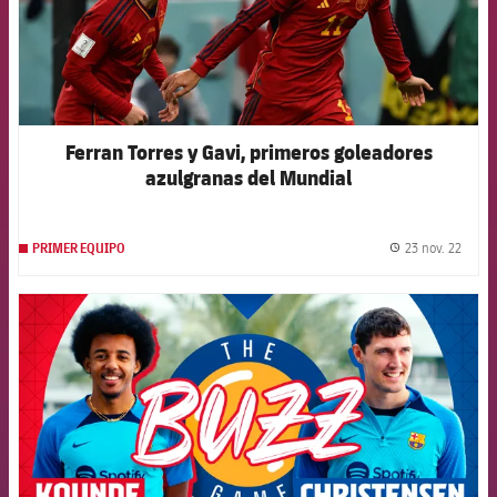
Ferran Torres y Gavi, primeros goleadores
azulgranas del Mundial
23 nov. 22
PRIMER EQUIPO
label.
FCB Barcelona badge