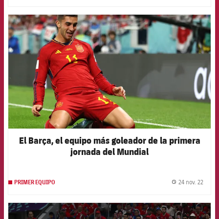
FCB Barcelona badge
El Barça, el equipo más goleador de la primera
jornada del Mundial
24 nov. 22
PRIMER EQUIPO
label.
FCB Barcelona badge