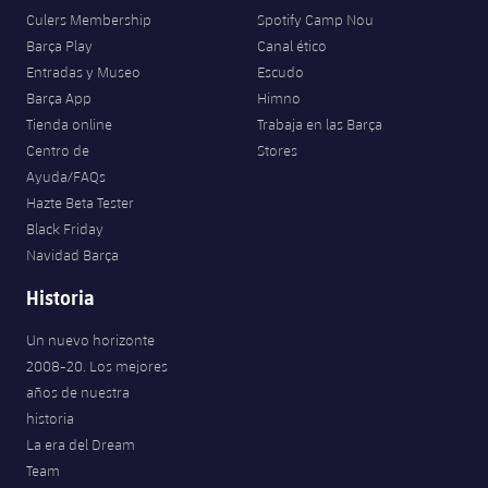
Culers Membership
Spotify Camp Nou
Barça Play
Canal ético
Entradas y Museo
Escudo
Barça App
Himno
Tienda online
Trabaja en las Barça
Centro de
Stores
Ayuda/FAQs
Hazte Beta Tester
Black Friday
Navidad Barça
Historia
Un nuevo horizonte
2008-20. Los mejores
años de nuestra
historia
La era del Dream
Team