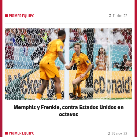
11 dic. 22
PRIMER EQUIPO
label.
FCB Barcelona badge
Memphis y Frenkie, contra Estados Unidos en
octavos
29 nov. 22
PRIMER EQUIPO
label.