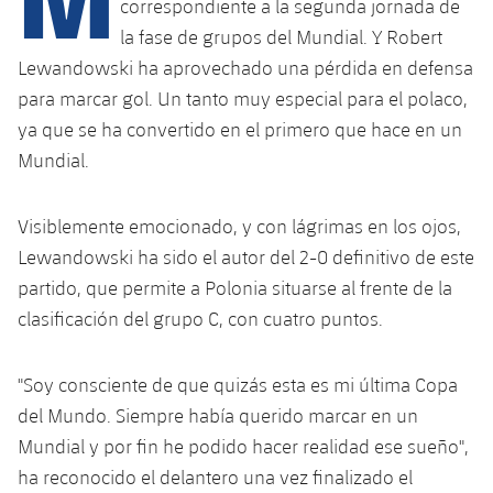
Calendario
correspondiente a la segunda jornada de
Campus Verano
Base
la fase de grupos del Mundial. Y Robert
SUB13
SUB13 B
Entradas
Barça Atlètic
Lewandowski ha aprovechado una pérdida en defensa
plusicon
más
PLUSICON
MÁS
para marcar gol. Un tanto muy especial para el polaco,
SUB12
SUB12 C
Gameday Shows
Junior
Primer Equipo
ya que se ha convertido en el primero que hace en un
Instalaciones
plusicon
más
SUB11 A
Mundial.
SUB11 C
Resultados
Cadete A
Actualidad
Barça Atlètic
Spotify Camp Nou
plusicon
más
SUB11 B
Clasificación
Visiblemente emocionado, y con lágrimas en los ojos,
Cadete B
Calendario
Actualidad
Palau Blaugrana
Base
Lewandowski ha sido el autor del 2-0 definitivo de este
plusicon
más
SUB10 A
Jugadores
Infantil A
partido, que permite a Polonia situarse al frente de la
Entradas
Calendario
Estadi Johan Cruyff
Actualidad
clasificación del grupo C, con cuatro puntos.
SUB10 B
PLUSICON
MÁS
Fotos
Infantil B
Resultados
Resultados
Juvenil
Barça Cafe
Primer equipo
SUB9 A
plusicon
más
"Soy consciente de que quizás esta es mi última Copa
plusicon
más
Historia
Mini
Clasificaciones
Clasificaciones
del Mundo. Siempre había querido marcar en un
Cadete A
Ciutat Esportiva
Actualidad
SUB9 B
Barça Atlètic
plusicon
más
Servicios
Palmarés
Mundial y por fin he podido hacer realidad ese sueño",
plusicon
más
Jugadores
Jugadores
Cadete B
ha reconocido el delantero una vez finalizado el
Calendario
SUB8 A
La Masia
Actualidad
Base