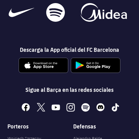
Descarga la App oficial del FC Barcelona
Sigue al Barça en las redes sociales
facebook
x
youtube
instagram
spotify
discord
tiktok
Porteros
Defensas
Wojciech Szczęsny
Alejandro Balde