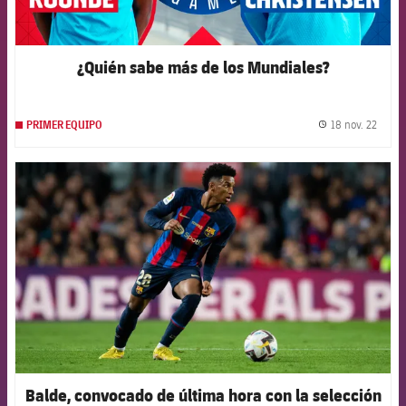
¿Quién sabe más de los Mundiales?
18 nov. 22
PRIMER EQUIPO
label.
FCB Barcelona badge
Balde, convocado de última hora con la selección