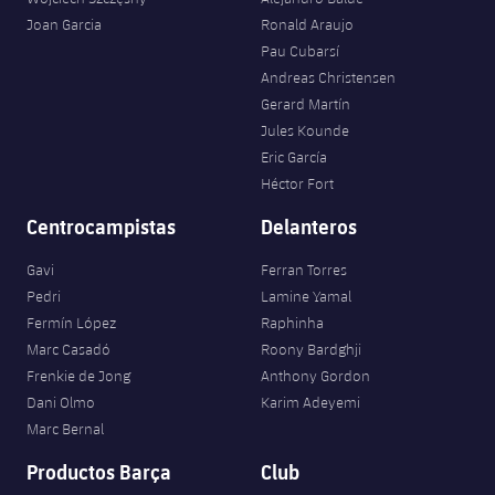
Joan Garcia
Ronald Araujo
Pau Cubarsí
Andreas Christensen
Gerard Martín
Jules Kounde
Eric García
Héctor Fort
Centrocampistas
Delanteros
Gavi
Ferran Torres
Pedri
Lamine Yamal
Fermín López
Raphinha
Marc Casadó
Roony Bardghji
Frenkie de Jong
Anthony Gordon
Dani Olmo
Karim Adeyemi
Marc Bernal
Productos Barça
Club