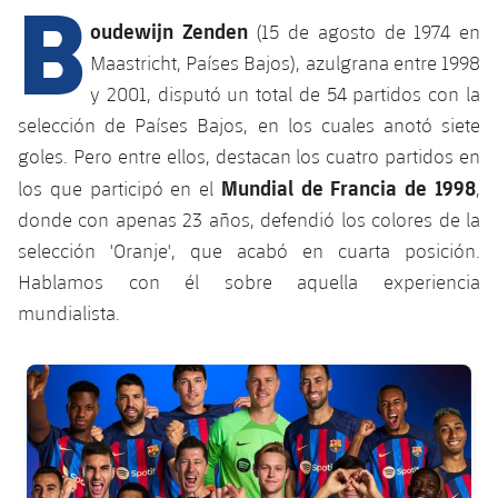
B
Calendario
Campus Verano
Base
oudewijn Zenden
(15 de agosto de 1974 en
SUB13
SUB13 B
Entradas
Maastricht, Países Bajos), azulgrana entre 1998
Barça Atlètic
plusicon
más
PLUSICON
MÁS
y 2001, disputó un total de 54 partidos con la
SUB12
SUB12 C
Gameday Shows
Junior
selección de Países Bajos, en los cuales anotó siete
Primer Equipo
Instalaciones
plusicon
más
SUB11 A
goles. Pero entre ellos, destacan los cuatro partidos en
SUB11 C
Resultados
Cadete A
Mundial de Francia de 1998
Actualidad
los que participó en el
,
Barça Atlètic
Spotify Camp Nou
plusicon
más
SUB11 B
donde con apenas 23 años, defendió los colores de la
Clasificación
Cadete B
Calendario
Actualidad
selección 'Oranje', que acabó en cuarta posición.
Palau Blaugrana
Base
plusicon
más
SUB10 A
Hablamos con él sobre aquella experiencia
Jugadores
Infantil A
Entradas
Calendario
Estadi Johan Cruyff
Actualidad
mundialista.
SUB10 B
PLUSICON
MÁS
Fotos
Infantil B
Resultados
Resultados
Juvenil
Barça Cafe
Primer equipo
FC Barcelona club badge
SUB9 A
plusicon
más
plusicon
más
Historia
Mini
Clasificaciones
Clasificaciones
Cadete A
Ciutat Esportiva
Actualidad
SUB9 B
Barça Atlètic
plusicon
más
Servicios
Palmarés
plusicon
más
Jugadores
Jugadores
Cadete B
Calendario
SUB8 A
La Masia
Actualidad
Base