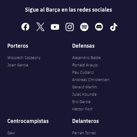
Sigue al Barça en las redes sociales
facebook
x
youtube
instagram
spotify
discord
tiktok
Porteros
Defensas
Wojciech Szczęsny
Alejandro Balde
Joan Garcia
Ronald Araujo
Pau Cubarsí
Andreas Christensen
Gerard Martín
Jules Kounde
Eric García
Héctor Fort
Centrocampistas
Delanteros
Gavi
Ferran Torres