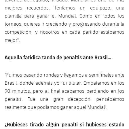
Jugadores
Clasificaciones
Juvenil
mejores recuerdos. Teníamos un equipazo, una
Noticias
Atletismo
plusicon
más
plantilla para ganar el Mundial. Como en todos los
Fotos
Infantil
torneos, quieres ir creciendo y progresando durante la
Actualidad
Baloncesto en silla de ruedas
plusicon
más
competición, y nosotros en cada partido estábamos
Historia
Alevín
Masculino
mejor".
Actualidad
Hockey sobre hielo
plusicon
más
Palmarés
Femenino
Jugadores
Aquella fatídica tanda de penaltis ante Brasil...
Actualidad
Hockey hierba
plusicon
más
Agenda
Calendario
Jugadores
Noticias
Patinaje artístico
"Fuimos pasando rondas y llegamos a semifinales ante
plusicon
más
Brasil, donde además yo fui titular. Empatamos en los
Resultados
Calendario
Hockey Hierba Masculino
Escuela de Patinaje
Actualidad
90 minutos, pero al final acabamos perdiendo en los
penaltis. Fue una gran decepción, pensábamos
Clasificaciones
Resultados
Hockey Hierba Femenino
Plantilla
Rugby
realmente que podíamos ganar aquel Mundial".
plusicon
más
Clasificaciones
Agenda
Actualidad
Voleibol
plusicon
más
¿Hubieses tirado algún penalti si hubieses estado