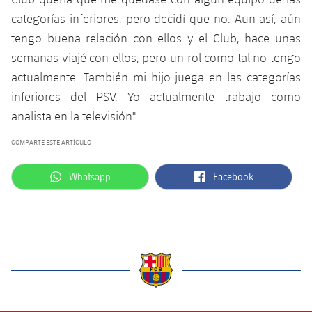
categorías inferiores, pero decidí que no. Aun así, aún
tengo buena relación con ellos y el Club, hace unas
semanas viajé con ellos, pero un rol como tal no tengo
actualmente. También mi hijo juega en las categorías
inferiores del PSV. Yo actualmente trabajo como
analista en la televisión".
COMPARTE ESTE ARTÍCULO
label.aria.whatsapp
label.aria.facebook
Whatsapp
Facebook
label.aria.barcelona