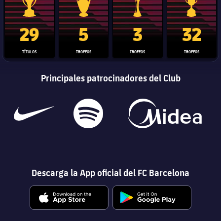
Trofeo de La Liga
Trofeo de la Liga de Campeones
Trofeo del Mundial de Clube
Copa del 
29
5
3
32
TÍTULOS
TROFEOS
TROFEOS
TROFEOS
Principales patrocinadores del Club
Descarga la App oficial del FC Barcelona