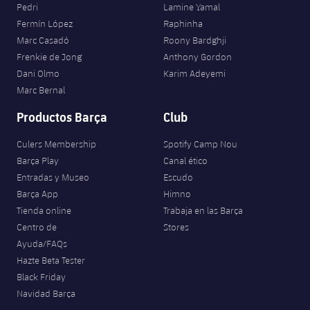
Pedri
Lamine Yamal
Fermín López
Raphinha
Marc Casadó
Roony Bardghji
Frenkie de Jong
Anthony Gordon
Dani Olmo
Karim Adeyemi
Marc Bernal
Productos Barça
Club
Culers Membership
Spotify Camp Nou
Barça Play
Canal ético
Entradas y Museo
Escudo
Barça App
Himno
Tienda online
Trabaja en las Barça
Centro de
Stores
Ayuda/FAQs
Hazte Beta Tester
Black Friday
Navidad Barça