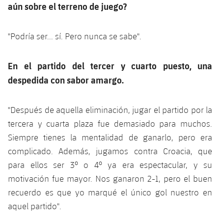
aún sobre el terreno de juego?
Jugadores
Noticias
Apúntate a las amateurs
plusicon
más
Calendario
"Podría ser... sí. Pero nunca se sabe".
Voleibol masculino
Apúntate a las amateurs
PLUSICON
MÁS
Resultados
Voleibol femenino
Carnet de las Secciones Amateurs
En el partido del tercer y cuarto puesto, una
League of Legends
despedida con sabor amargo.
Clasificaciones
VALORANT Rising
Fotos
"Después de aquella eliminación, jugar el partido por la
VALORANT Game Changers
tercera y cuarta plaza fue demasiado para muchos.
Siempre tienes la mentalidad de ganarlo, pero era
eFootball
complicado. Además, jugamos contra Croacia, que
para ellos ser 3º o 4º ya era espectacular, y su
motivación fue mayor. Nos ganaron 2-1, pero el buen
recuerdo es que yo marqué el único gol nuestro en
aquel partido".