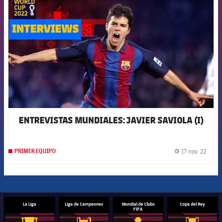
ENTREVISTAS MUNDIALES: JAVIER SAVIOLA (I)
17 nov. 22
PRIMER EQUIPO
label.
La Liga
Liga de Campeones
Mundial de Clubs
Copa del Rey
FIFA