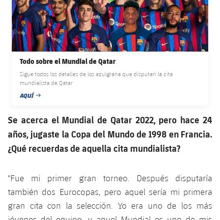
plusicon
más
Servicios Médicos
Acreditaciones
Fotos
Fotos
Infantil A
Entradas
SUB8 B
Calendario
Campus Verano
Actualidad
Accesibilidad
Historia
Instalaciones
Infantil B
Resultados
Resultados
Juvenil
PLUSICON
MÁS
Palmarés
Todo sobre el Mundial de Qatar
Clasificaciones
Jugadores
Cadete
Sigue todos los detalles de los azulgrana que disputan la cita
Primer equipo
plusicon
más
mundialista de Qatar
Jugadors
Clasificaciones
AQUÍ
Infantil
FECHA DE PUBLICACIÓN
Actualidad
Barça Atlètic
plusicon
más
Fotos
Se acerca el Mundial de Qatar 2022, pero hace 24
Alevín
Calendario
Actualidad
Base
años, jugaste la Copa del Mundo de 1998 en Francia.
plusicon
más
Palmarés
¿Qué recuerdas de aquella cita mundialista?
Entradas
Calendario
Campus Verano
Actualidad
Historia
Resultados
"Fue mi primer gran torneo. Después disputaría
Resultados
Barça C
PLUSICON
MÁS
también dos Eurocopas, pero aquel sería mi primera
Clasificaciones
Jugadores
gran cita con la selección. Yo era uno de los más
Junior
Información general
plusicon
más
jóvenes del equipo, y aquel Mundial es uno de mis