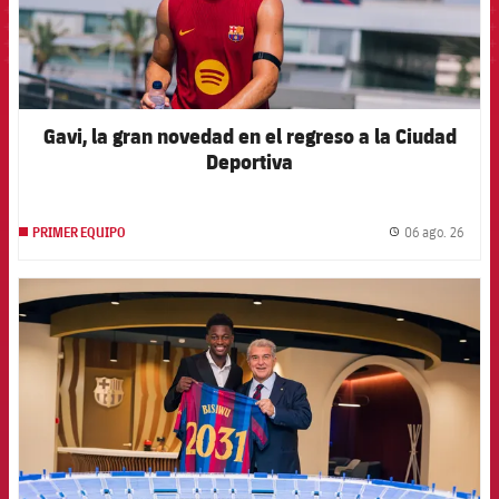
Gavi, la gran novedad en el regreso a la Ciudad
Deportiva
06 ago. 26
PRIMER EQUIPO
label.
FCB Barcelona badge