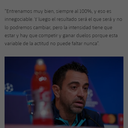
Jugadores
Noticias
Apúntate a las amateurs
plusicon
más
“Entrenamos muy bien, siempre al 100%, y eso es
innegociable. Y luego el resultado será el que será y no
Calendario
Voleibol masculino
Apúntate a las amateurs
lo podremos cambiar, pero la intensidad
tiene que
PLUSICON
MÁS
Resultados
estar y hay que competir y ganar duelos porque esta
Voleibol femenino
Carnet de las Secciones Amateurs
League of Legends
variable de la actitud no puede faltar nunca”.
Clasificaciones
VALORANT Rising
Fotos
VALORANT Game Changers
eFootball