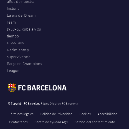
años de nuestra
historia
La era del Dream
Team
1950-61. Kubala y su
tiempo
1899-1909.
Nacimiento y
supervivencia
Barça en Champions
League
© Copyright FC Barcelona
Página Oficial del FC Barcelona
Términos legales
Política de Privacidad
Cookies
Accesibilidad
Contáctenos
Centro de ayuda/FAQs
Gestión del consentimiento