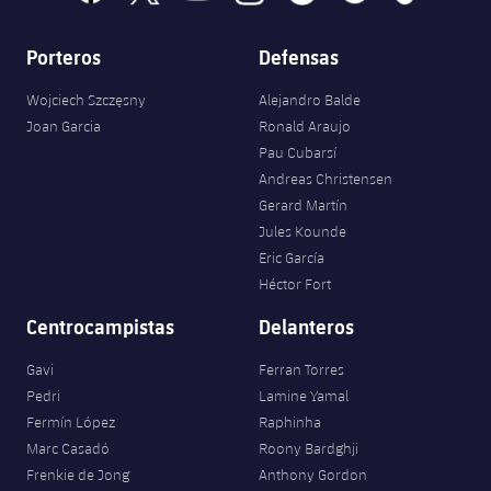
Porteros
Defensas
Wojciech Szczęsny
Alejandro Balde
Joan Garcia
Ronald Araujo
Pau Cubarsí
Andreas Christensen
Gerard Martín
Jules Kounde
Eric García
Héctor Fort
Centrocampistas
Delanteros
Gavi
Ferran Torres
Pedri
Lamine Yamal
Fermín López
Raphinha
Marc Casadó
Roony Bardghji
Frenkie de Jong
Anthony Gordon