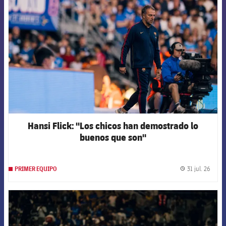
FCB Barcelona badge
Hansi Flick: "Los chicos han demostrado lo
buenos que son"
31 jul. 26
PRIMER EQUIPO
label.
FCB Barcelona badge