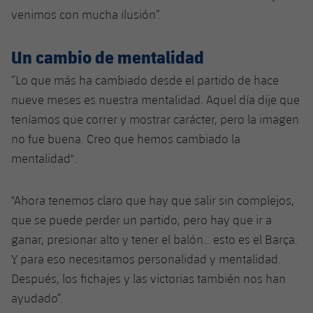
Jugadores
Clasificaciones
venimos con mucha ilusión”.
Juvenil
Noticias
Atletismo
plusicon
más
Fotos
Infantil
Un cambio de mentalidad
Actualidad
Baloncesto en silla de ruedas
plusicon
más
Historia
“Lo que más ha cambiado desde el partido de hace
Alevín
Masculino
nueve meses es nuestra mentalidad. Aquel día dije que
Actualidad
Hockey sobre hielo
plusicon
más
Palmarés
teníamos que correr y mostrar carácter, pero la imagen
Femenino
Jugadores
no fue buena. Creo que hemos cambiado la
Actualidad
Hockey hierba
plusicon
más
mentalidad".
Agenda
Calendario
Jugadores
Noticias
Patinaje artístico
plusicon
más
"Ahora tenemos claro que hay que salir sin complejos,
Resultados
Calendario
Hockey Hierba Masculino
Escuela de Patinaje
Actualidad
que se puede perder un partido, pero hay que ir a
ganar, presionar alto y tener el balón… esto es el Barça.
Clasificaciones
Resultados
Hockey Hierba Femenino
Plantilla
Rugby
Y para eso necesitamos personalidad y mentalidad.
plusicon
más
Después, los fichajes y las victorias también nos han
Clasificaciones
Agenda
Actualidad
Voleibol
ayudado”.
plusicon
más