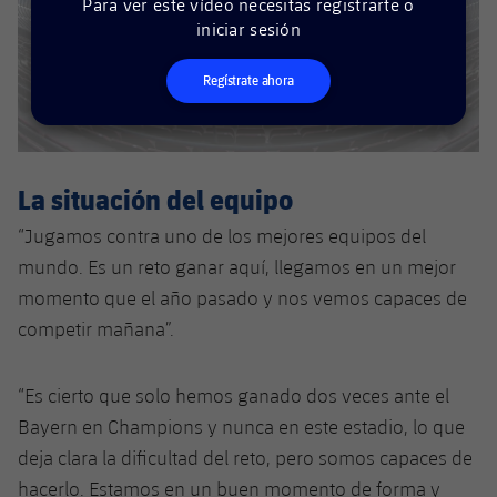
Para ver este vídeo necesitas registrarte o
plusicon
más
Servicios Médicos
Acreditaciones
Fotos
Fotos
iniciar sesión
Infantil A
Entradas
SUB8 B
Calendario
Campus Verano
Actualidad
Accesibilidad
Historia
Instalaciones
Regístrate ahora
Infantil B
Resultados
Resultados
Juvenil
PLUSICON
MÁS
Palmarés
Clasificaciones
Jugadores
Cadete
Primer equipo
plusicon
más
La situación del equipo
Jugadors
Clasificaciones
Infantil
Actualidad
“Jugamos contra uno de los mejores equipos del
Barça Atlètic
plusicon
más
Fotos
mundo. Es un reto ganar aquí, llegamos en un mejor
Alevín
Calendario
Actualidad
momento que el año pasado y nos vemos capaces de
Base
plusicon
más
Palmarés
competir mañana”.
Entradas
Calendario
Campus Verano
Actualidad
Historia
“Es cierto que solo hemos ganado dos veces ante el
Resultados
Resultados
Barça C
Bayern en Champions y nunca en este estadio, lo que
PLUSICON
MÁS
Clasificaciones
deja clara la dificultad del reto, pero somos capaces de
Jugadores
Junior
Información general
plusicon
más
hacerlo. Estamos en un buen momento de forma y