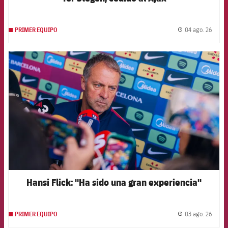
04 ago. 26
PRIMER EQUIPO
label.
FCB Barcelona badge
Hansi Flick: "Ha sido una gran experiencia"
03 ago. 26
PRIMER EQUIPO
label.