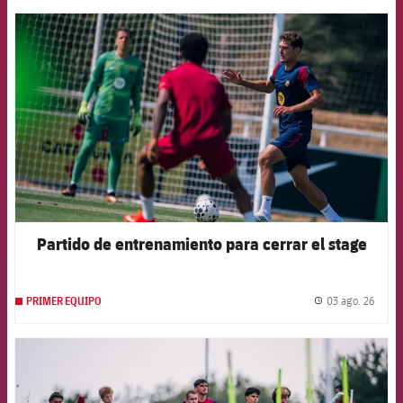
FCB Barcelona badge
Partido de entrenamiento para cerrar el stage
03 ago. 26
PRIMER EQUIPO
label.
FCB Barcelona badge