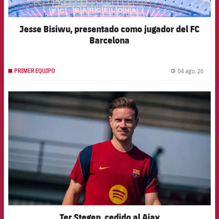
Jesse Bisiwu, presentado como jugador del FC
Barcelona
04 ago. 26
PRIMER EQUIPO
label.
FCB Barcelona badge
Ter Stegen, cedido al Ajax