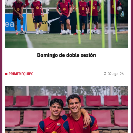
Domingo de doble sesión
02 ago. 26
PRIMER EQUIPO
label.
FCB Barcelona badge