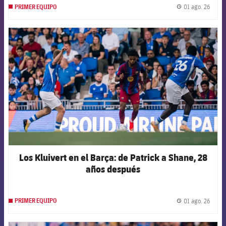
01 ago. 26
PRIMER EQUIPO
label.
FCB Barcelona badge
Los Kluivert en el Barça: de Patrick a Shane, 28
años después
01 ago. 26
PRIMER EQUIPO
label.