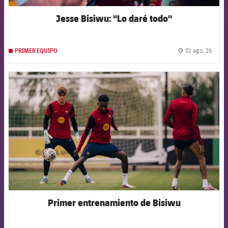
Jesse Bisiwu: "Lo daré todo"
01 ago. 26
PRIMER EQUIPO
label.
FCB Barcelona badge
Primer entrenamiento de Bisiwu