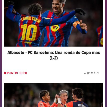
Albacete - FC Barcelona: Una ronda de Copa más
(1-2)
03 feb. 26
PRIMER EQUIPO
label.
FCB Barcelona badge