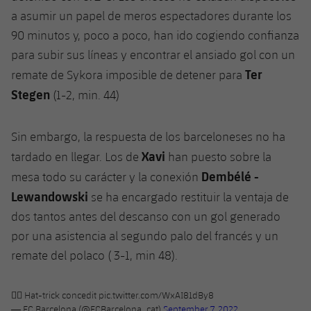
Jugadores
a asumir un papel de meros espectadores durante los
Noticias
Apúntate a las amateurs
plusicon
más
90 minutos y, poco a poco, han ido cogiendo confianza
Calendario
Voleibol masculino
para subir sus líneas y encontrar el ansiado gol con un
Apúntate a las amateurs
PLUSICON
MÁS
Ter
remate de Sykora imposible de detener para
Resultados
Voleibol femenino
Carnet de las Secciones Amateurs
League of Legends
Stegen
(1-2, min. 44)
Clasificaciones
VALORANT Rising
Sin embargo, la respuesta de los barceloneses no ha
Fotos
Xavi
tardado en llegar. Los de
han puesto sobre la
VALORANT Game Changers
Dembélé -
mesa todo su carácter y la conexión
Lewandowski
se ha encargado restituir la ventaja de
eFootball
dos tantos antes del descanso con un gol generado
por una asistencia al segundo palo del francés y un
remate del polaco ( 3-1, min 48).
🧞‍♂️ Hat-trick concedit
pic.twitter.com/WxAI81dBy8
— FC Barcelona (@FCBarcelona_cat)
September 7, 2022