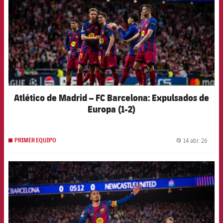
Atlético de Madrid – FC Barcelona: Expulsados de
Europa (1-2)
14 abr. 26
PRIMER EQUIPO
label.
FCB Barcelona badge