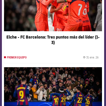
Elche - FC Barcelona: Tres puntos más del líder (1-
3)
31 ene. 26
PRIMER EQUIPO
label.
FCB Barcelona badge