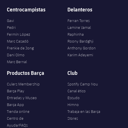
Centrocampistas
Delanteros
Gavi
Ferran Torres
Pedri
Lamine Yamal
Fermín López
Raphinha
Marc Casadó
Roony Bardghji
Frenkie de Jong
Anthony Gordon
Dani Olmo
Karim Adeyemi
Marc Bernal
Productos Barça
Club
Culers Membership
Spotify Camp Nou
Barça Play
Canal ético
Entradas y Museo
Escudo
Barça App
Himno
Tienda online
Trabaja en las Barça
Centro de
Stores
Ayuda/FAQs