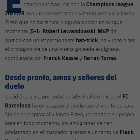
Calendario
Campus Verano
Base
Champions League
azulgranas han iniciado la
SUB13
2022/23
con una incontestable victoria ante un Viktoria
SUB13 B
Entradas
Barça Atlètic
plusicon
más
Plzen que no ha tenido ninguna opción en ningún
PLUSICON
MÁS
SUB12
SUB12 C
5-1
Robert Lewandowski
MVP
momento (
).
,
del
Gameday Shows
Junior
Primer Equipo
Instalaciones
plusicon
más
hat-trick
partido con un impresionante
, ha vuelto a ser
SUB11 A
SUB11 C
Resultados
el protagonista de una nueva goleada azulgrana,
Cadete A
Actualidad
Barça Atlètic
Spotify Camp Nou
plusicon
más
Franck Kessie
Ferran Torres
completada por
y
.
SUB11 B
Clasificación
Cadete B
Calendario
Actualidad
Palau Blaugrana
Base
plusicon
más
SUB10 A
Desde pronto, amos y señores del
Jugadores
Infantil A
Entradas
duelo
Calendario
Estadi Johan Cruyff
Actualidad
SUB10 B
PLUSICON
MÁS
Fotos
FC
Decididos a ir a por todas desde el pitido inicial, el
Infantil B
Resultados
Resultados
Juvenil
Barça Cafe
Primer equipo
Barcelona
ha empezado el duelo con el viento de cara.
SUB9 A
plusicon
más
plusicon
más
Historia
Mini
Sin dejar respirar al Viktoria Plzen, relegado a su propia
Clasificaciones
Clasificaciones
Cadete A
Ciutat Esportiva
Actualidad
SUB9 B
Barça Atlètic
área en todo momento, los azulgranas se han
plusicon
más
Servicios
Palmarés
plusicon
más
Jugadores
Frack
adelantado en el marcador gracias a un tanto de
Jugadores
Cadete B
Calendario
SUB8 A
La Masia
Actualidad
Base