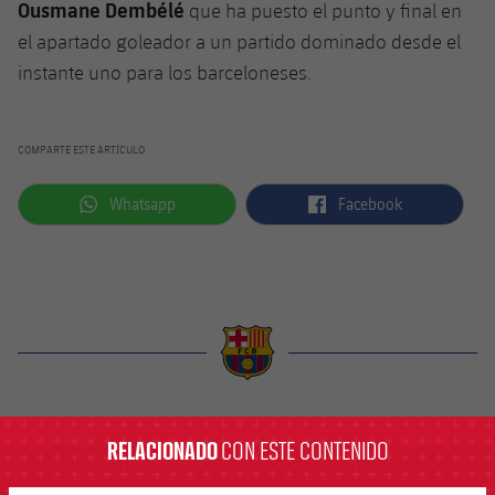
Ousmane Dembélé
que ha puesto el punto y final en
el apartado goleador a un partido dominado desde el
instante uno para los barceloneses.
COMPARTE ESTE ARTÍCULO
label.aria.whatsapp
label.aria.facebook
Whatsapp
Facebook
label.aria.barcelona
RELACIONADO
CON ESTE CONTENIDO