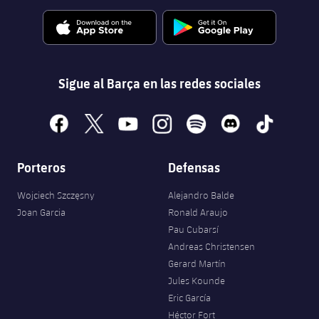
Sigue al Barça en las redes sociales
facebook
x
youtube
instagram
spotify
discord
tiktok
Porteros
Defensas
Wojciech Szczęsny
Alejandro Balde
Joan Garcia
Ronald Araujo
Pau Cubarsí
Andreas Christensen
Gerard Martín
Jules Kounde
Eric García
Héctor Fort