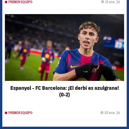
15 ene. 26
PRIMER EQUIPO
label.
FCB Barcelona badge
Espanyol - FC Barcelona: ¡El derbi es azulgrana!
(0-2)
03 ene. 26
PRIMER EQUIPO
label.