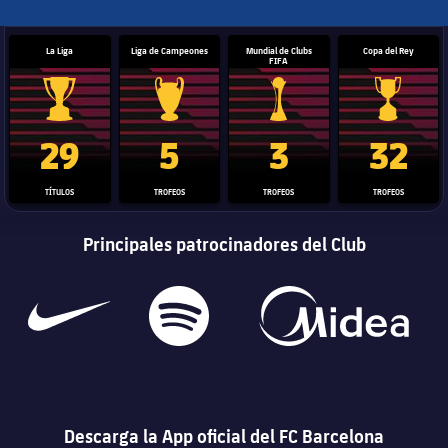
La Liga
Liga de Campeones
Mundial de Clubs
Copa del Rey
FIFA
Trofeo de La Liga
Trofeo de la Liga de Campeones
Trofeo del Mundial de Clube
Copa del 
29
5
3
32
TÍTULOS
TROFEOS
TROFEOS
TROFEOS
Principales patrocinadores del Club
Descarga la App oficial del FC Barcelona