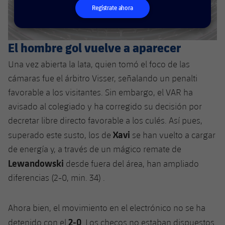
Jugadores
Clasificaciones
Regístrate ahora
Juvenil
Noticias
Atletismo
plusicon
más
Fotos
Infantil
Actualidad
El hombre gol vuelve a aparecer
Baloncesto en silla de ruedas
plusicon
más
Historia
Alevín
Una vez abierta la lata, quien tomó el foco de las
Masculino
Actualidad
Hockey sobre hielo
plusicon
más
cámaras fue el árbitro Visser, señalando un penalti
Palmarés
favorable a los visitantes. Sin embargo, el VAR ha
Femenino
Jugadores
Actualidad
Hockey hierba
plusicon
más
avisado al colegiado y ha corregido su decisión por
Agenda
decretar libre directo favorable a los culés. Así pues,
Calendario
Jugadores
Noticias
Patinaje artístico
Xavi
plusicon
más
superado este susto, los de
se han vuelto a cargar
Resultados
de energía y, a través de un mágico remate de
Calendario
Hockey Hierba Masculino
Escuela de Patinaje
Actualidad
Lewandowski
desde fuera del área, han ampliado
Clasificaciones
Resultados
diferencias (2-0, min. 34) .
Hockey Hierba Femenino
Plantilla
Rugby
plusicon
más
Clasificaciones
Agenda
Ahora bien, el movimiento en el electrónico no se ha
Actualidad
Voleibol
plusicon
más
2-0
detenido con el
. Los checos no estaban dispuestos