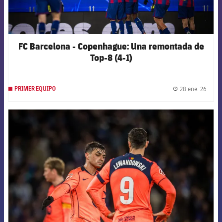
FC Barcelona - Copenhague: Una remontada de
Top-8 (4-1)
28 ene. 26
PRIMER EQUIPO
label.
FCB Barcelona badge