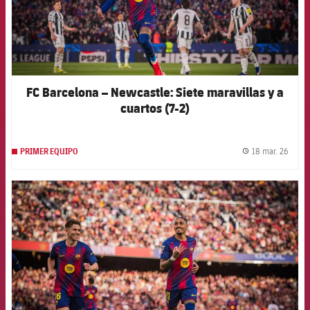
FC Barcelona – Newcastle: Siete maravillas y a
cuartos (7-2)
18 mar. 26
PRIMER EQUIPO
label.
FCB Barcelona badge