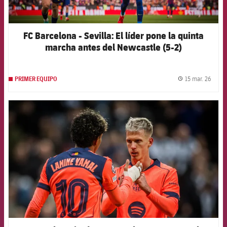
FC Barcelona - Sevilla: El líder pone la quinta
marcha antes del Newcastle (5-2)
15 mar. 26
PRIMER EQUIPO
label.
FCB Barcelona badge