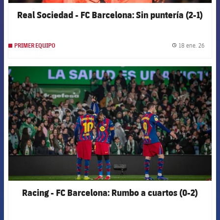
Real Sociedad - FC Barcelona: Sin puntería (2-1)
18 ene. 26
PRIMER EQUIPO
label.
FCB Barcelona badge
Racing - FC Barcelona: Rumbo a cuartos (0-2)