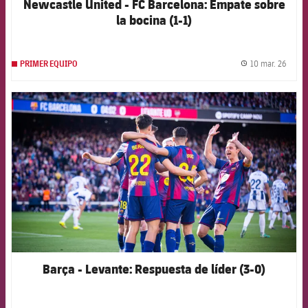
Newcastle United - FC Barcelona: Empate sobre
la bocina (1-1)
10 mar. 26
PRIMER EQUIPO
label.
FCB Barcelona badge
Barça - Levante: Respuesta de líder (3-0)