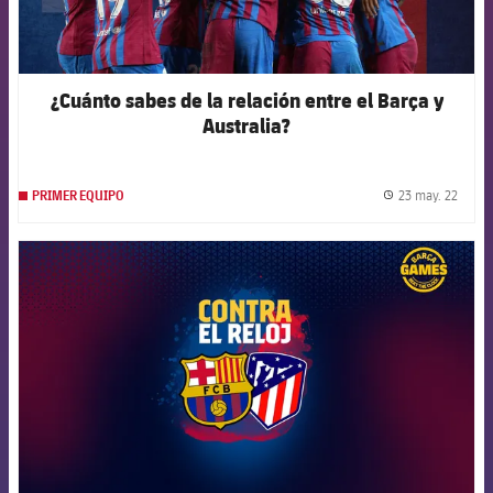
¿Cuánto sabes de la relación entre el Barça y
Australia?
23 may. 22
PRIMER EQUIPO
label.
FCB Barcelona badge