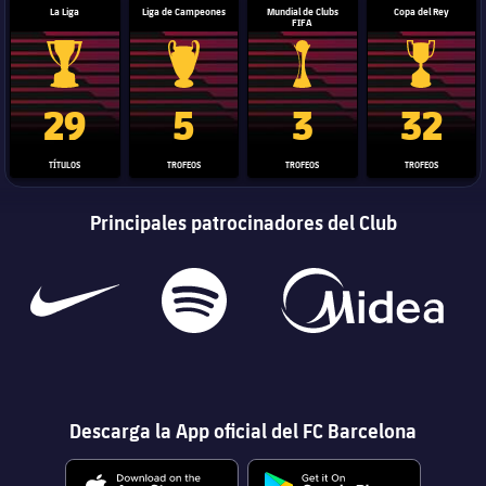
La Liga
Liga de Campeones
Mundial de Clubs
Copa del Rey
FIFA
Trofeo de La Liga
Trofeo de la Liga de Campeones
Trofeo del Mundial de Clube
Copa del 
29
5
3
32
TÍTULOS
TROFEOS
TROFEOS
TROFEOS
Principales patrocinadores del Club
Descarga la App oficial del FC Barcelona