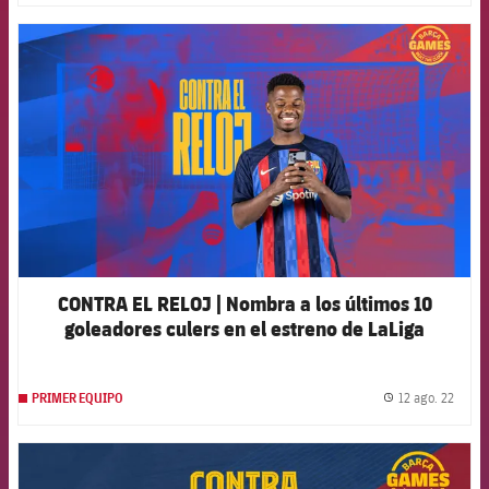
FCB Barcelona badge
CONTRA EL RELOJ | Nombra a los últimos 10
goleadores culers en el estreno de LaLiga
12 ago. 22
PRIMER EQUIPO
label.
FCB Barcelona badge