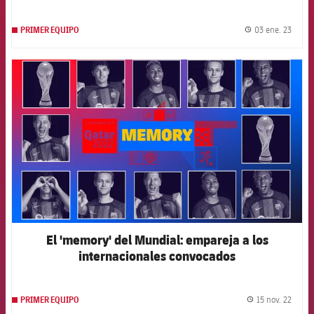
03 ene. 23
PRIMER EQUIPO
label.
FCB Barcelona badge
El 'memory' del Mundial: empareja a los
internacionales convocados
15 nov. 22
PRIMER EQUIPO
label.