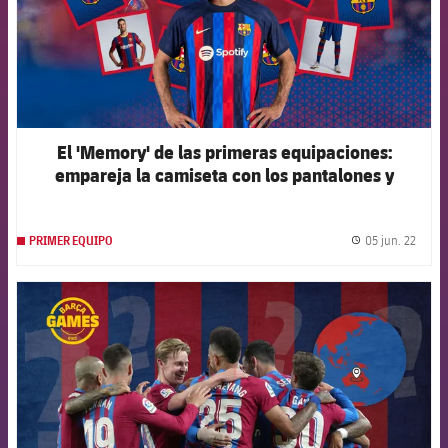
El 'Memory' de las primeras equipaciones:
empareja la camiseta con los pantalones y
medias
05 jun. 22
PRIMER EQUIPO
label.
FCB Barcelona badge