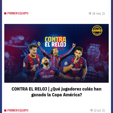
18 nov. 21
PRIMER EQUIPO
label.
FCB Barcelona badge
CONTRA EL RELOJ | ¿Qué jugadores culés han
ganado la Copa América?
12 jul. 21
PRIMER EQUIPO
label.