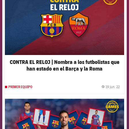
CONTRA EL RELOJ | Nombra a los futbolistas que
han estado en el Barça y la Roma
19 jun. 22
PRIMER EQUIPO
label.
FCB Barcelona badge