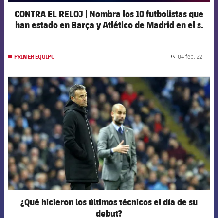
CONTRA EL RELOJ | Nombra los 10 futbolistas que
han estado en Barça y Atlético de Madrid en el s.
XXI
04 feb. 22
PRIMER EQUIPO
label.
FCB Barcelona badge
¿Qué hicieron los últimos técnicos el día de su
debut?