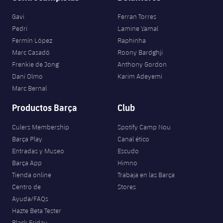
Gavi
Ferran Torres
Pedri
Lamine Yamal
Fermín López
Raphinha
Marc Casadó
Roony Bardghji
Frenkie de Jong
Anthony Gordon
Dani Olmo
Karim Adeyemi
Marc Bernal
Productos Barça
Club
Culers Membership
Spotify Camp Nou
Barça Play
Canal ético
Entradas y Museo
Escudo
Barça App
Himno
Tienda online
Trabaja en las Barça
Centro de
Stores
Ayuda/FAQs
Hazte Beta Tester
Black Friday