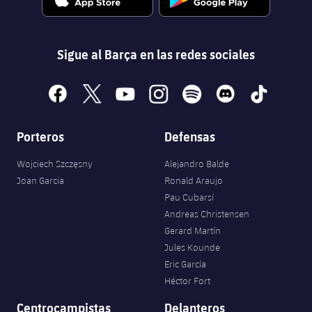
Sigue al Barça en las redes sociales
facebook
x
youtube
instagram
spotify
discord
tiktok
Porteros
Defensas
Wojciech Szczęsny
Alejandro Balde
Joan Garcia
Ronald Araujo
Pau Cubarsí
Andreas Christensen
Gerard Martín
Jules Kounde
Eric García
Héctor Fort
Centrocampistas
Delanteros