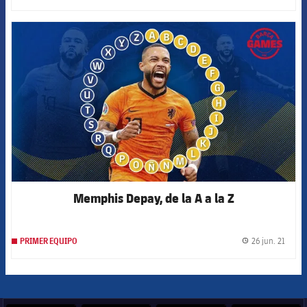
FCB Barcelona badge
Memphis Depay, de la A a la Z
26 jun. 21
PRIMER EQUIPO
label.