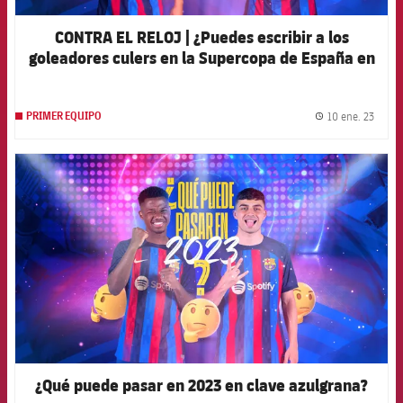
CONTRA EL RELOJ | ¿Puedes escribir a los
goleadores culers en la Supercopa de España en
el siglo XXI?
10 ene. 23
PRIMER EQUIPO
label.
FCB Barcelona badge
¿Qué puede pasar en 2023 en clave azulgrana?