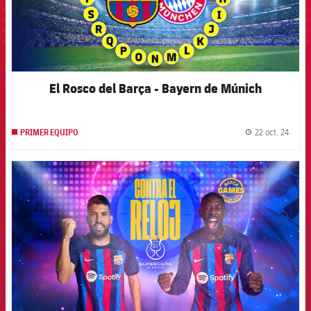
El Rosco del Barça - Bayern de Múnich
22 oct. 24
PRIMER EQUIPO
label.
FCB Barcelona badge