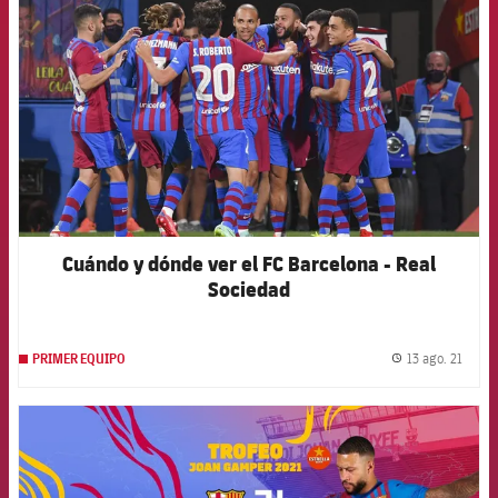
Cuándo y dónde ver el FC Barcelona - Real
Sociedad
13 ago. 21
PRIMER EQUIPO
label.
FCB Barcelona badge