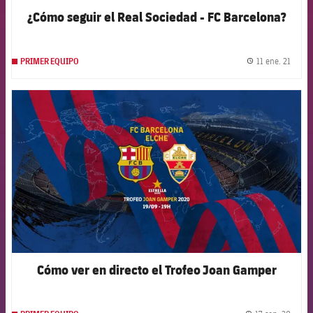
¿Cómo seguir el Real Sociedad - FC Barcelona?
11 ene. 21
PRIMER EQUIPO
label.
FCB Barcelona badge
Cómo ver en directo el Trofeo Joan Gamper