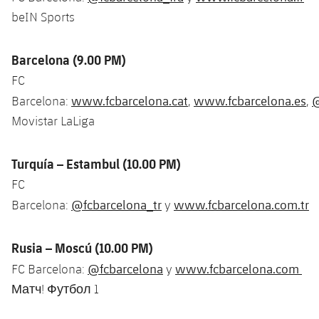
beIN Sports
Barcelona (9.00 PM)
FC
www.fcbarcelona.cat
www.fcbarcelona.es
@
Barcelona:
,
,
Movistar LaLiga
Turquía – Estambul (10.00 PM)
FC
@fcbarcelona_tr
www.fcbarcelona.com.tr
Barcelona:
y
Rusia – Moscú (10.00 PM)
@fcbarcelona
www.fcbarcelona.com
FC Barcelona:
y
Матч! Футбол 1