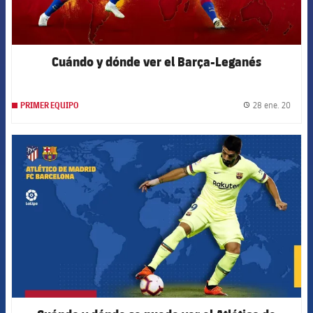
Cuándo y dónde ver el Barça-Leganés
28 ene. 20
PRIMER EQUIPO
label.
FCB Barcelona badge