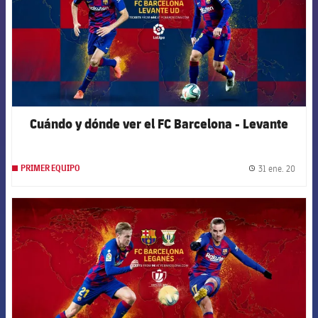
Cuándo y dónde ver el FC Barcelona - Levante
31 ene. 20
PRIMER EQUIPO
label.
FCB Barcelona badge