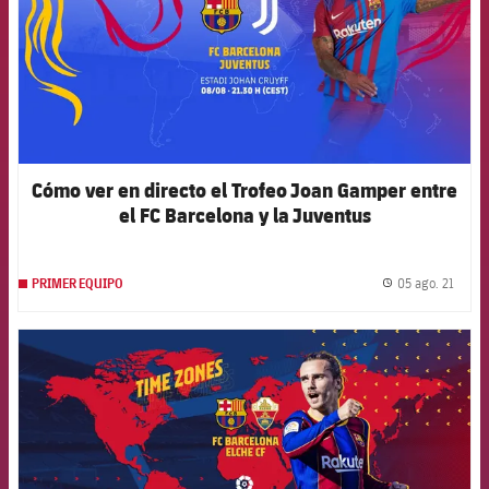
Cómo ver en directo el Trofeo Joan Gamper entre
el FC Barcelona y la Juventus
05 ago. 21
PRIMER EQUIPO
label.
FCB Barcelona badge