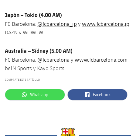
Japón – Tokio (4.00 AM)
@fcbarcelona_jp
www.fcbarcelona.jp
FC Barcelona:
y
DAZN y WOWOW
Australia – Sídney (5.00 AM)
@fcbarcelona
www.fcbarcelona.com
FC Barcelona:
y
beIN Sports y Kayo Sports
COMPARTE ESTE ARTÍCULO
label.aria.whatsapp
label.aria.facebook
Whatsapp
Facebook