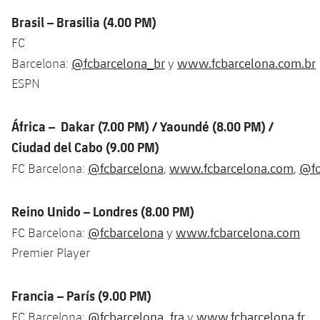
Jugadores
Noticias
Apúntate a las amateurs
Brasil – Brasilia (4.00 PM)
plusicon
más
FC
Calendario
Voleibol masculino
Apúntate a las amateurs
@fcbarcelona_br
www.fcbarcelona.com.br
Barcelona:
y
PLUSICON
MÁS
ESPN
Resultados
Voleibol femenino
Carnet de las Secciones Amateurs
League of Legends
Clasificaciones
África – Dakar (7.00 PM) / Yaoundé (8.00 PM) /
VALORANT Rising
Ciudad del Cabo (9.00 PM)
Fotos
VALORANT Game Changers
@fcbarcelona
www.fcbarcelona.com
@fc
FC Barcelona:
,
,
eFootball
Reino Unido – Londres (8.00 PM)
@fcbarcelona
www.fcbarcelona.com
FC Barcelona:
y
Premier Player
Francia – París (9.00 PM)
@fcbarcelona_fra
www.fcbarcelona.fr
FC Barcelona:
y