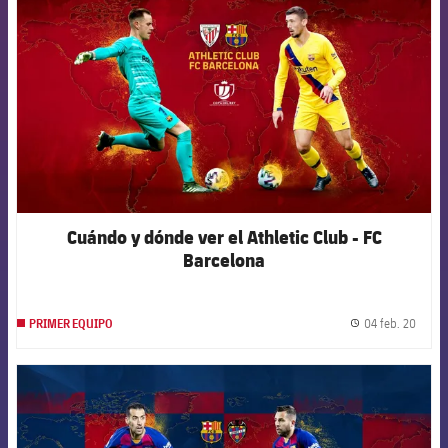
Cuándo y dónde ver el Athletic Club - FC
Barcelona
04 feb. 20
PRIMER EQUIPO
label.
FCB Barcelona badge