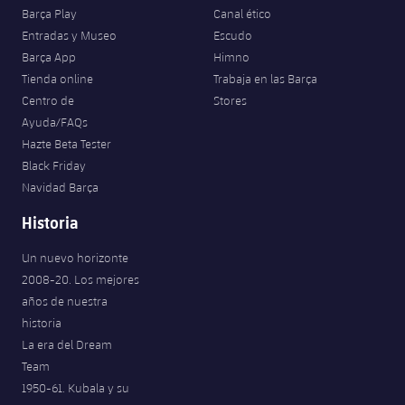
Barça Play
Canal ético
Entradas y Museo
Escudo
Barça App
Himno
Tienda online
Trabaja en las Barça
Centro de
Stores
Ayuda/FAQs
Hazte Beta Tester
Black Friday
Navidad Barça
Historia
Un nuevo horizonte
2008-20. Los mejores
años de nuestra
historia
La era del Dream
Team
1950-61. Kubala y su