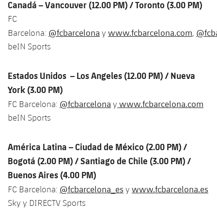
Canadá – Vancouver (12.00 PM) / Toronto (3.00 PM)
Jugadores
Clasificaciones
Juvenil
Noticias
Atletismo
FC
plusicon
más
Fotos
@fcbarcelona
www.fcbarcelona.com
@fcba
Barcelona:
y
,
Infantil
Actualidad
Baloncesto en silla de ruedas
beIN Sports
plusicon
más
Historia
Alevín
Masculino
Actualidad
Hockey sobre hielo
Estados Unidos – Los Angeles (12.00 PM) / Nueva
plusicon
más
Palmarés
York (3.00 PM)
Femenino
Jugadores
Actualidad
Hockey hierba
plusicon
más
@fcbarcelona
www.fcbarcelona.com
FC Barcelona:
y
Agenda
beIN Sports
Calendario
Jugadores
Noticias
Patinaje artístico
plusicon
más
Resultados
Calendario
América Latina – Ciudad de México (2.00 PM)
/
Hockey Hierba Masculino
Escuela de Patinaje
Actualidad
Bogotá (2.00 PM) /
Santiago de Chile (3.00 PM) /
Clasificaciones
Resultados
Hockey Hierba Femenino
Buenos Aires (4.00 PM)
Plantilla
Rugby
plusicon
más
@fcbarcelona_es
www.fcbarcelona.es
FC Barcelona:
y
Clasificaciones
Agenda
Actualidad
Sky y DIRECTV Sports
Voleibol
plusicon
más