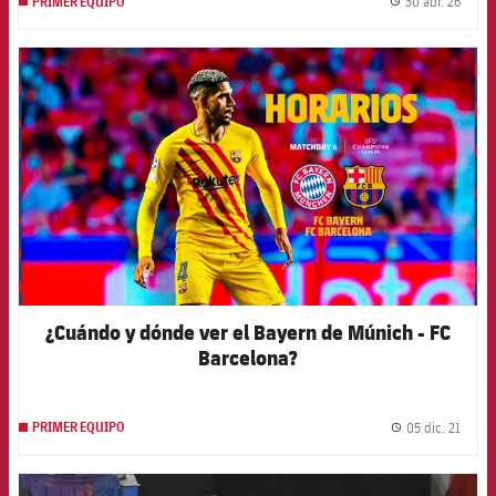
30 abr. 26
PRIMER EQUIPO
label.
FCB Barcelona badge
¿Cuándo y dónde ver el Bayern de Múnich - FC
Barcelona?
05 dic. 21
PRIMER EQUIPO
label.
FCB Barcelona badge