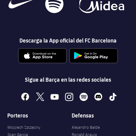
Descarga la App oficial del FC Barcelona
Sigue al Barça en las redes sociales
facebook
x
youtube
instagram
spotify
discord
tiktok
Porteros
Defensas
Wojciech Szczęsny
Alejandro Balde
Joan Garcia
Ronald Araujo