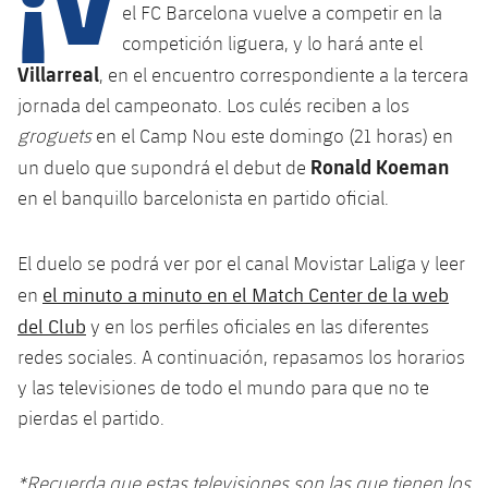
Calendario
Campus Verano
Base
el FC Barcelona vuelve a competir en la
competición liguera, y lo hará ante el
SUB13
SUB13 B
Entradas
Barça Atlètic
Villarreal
plusicon
más
, en el encuentro correspondiente a la tercera
PLUSICON
MÁS
SUB12
SUB12 C
jornada del campeonato. Los culés reciben a los
Gameday Shows
Junior
Primer Equipo
Instalaciones
plusicon
más
groguets
en el Camp Nou este domingo (21 horas) en
SUB11 A
SUB11 C
Ronald Koeman
un duelo que supondrá el debut de
Resultados
Cadete A
Actualidad
Barça Atlètic
Spotify Camp Nou
plusicon
más
en el banquillo barcelonista en partido oficial.
SUB11 B
Clasificación
Cadete B
Calendario
Actualidad
Palau Blaugrana
Base
plusicon
más
SUB10 A
El duelo se podrá ver por el canal Movistar Laliga y leer
Jugadores
Infantil A
Entradas
el minuto a minuto en el Match Center de la web
en
Calendario
Estadi Johan Cruyff
Actualidad
SUB10 B
PLUSICON
MÁS
del Club
y en los perfiles oficiales en las diferentes
Fotos
Infantil B
Resultados
Resultados
redes sociales. A continuación, repasamos los horarios
Juvenil
Barça Cafe
Primer equipo
SUB9 A
plusicon
más
plusicon
más
Historia
y las televisiones de todo el mundo para que no te
Mini
Clasificaciones
Clasificaciones
Cadete A
pierdas el partido.
Ciutat Esportiva
Actualidad
SUB9 B
Barça Atlètic
plusicon
más
Servicios
Palmarés
plusicon
más
Jugadores
Jugadores
Cadete B
Calendario
SUB8 A
La Masia
*Recuerda que estas televisiones son las que tienen los
Actualidad
Base