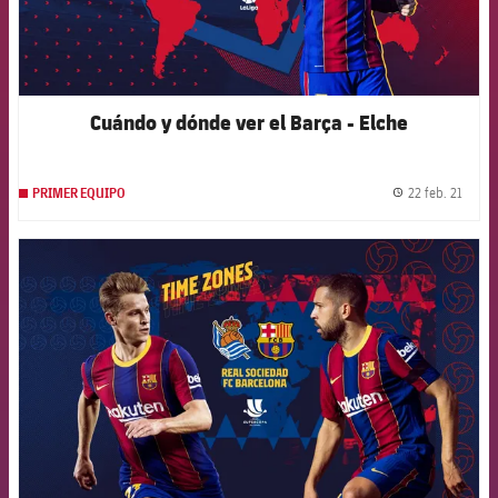
Cuándo y dónde ver el Barça - Elche
22 feb. 21
PRIMER EQUIPO
label.
FCB Barcelona badge