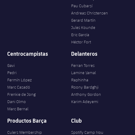
Pau Cubarsí
Andreas Christensen
Gerard Martín
Jules Kounde
Eric García
Héctor Fort
Centrocampistas
Delanteros
Gavi
Ferran Torres
Pedri
Lamine Yamal
Fermín López
Raphinha
Marc Casadó
Roony Bardghji
Frenkie de Jong
Anthony Gordon
Dani Olmo
Karim Adeyemi
Marc Bernal
Productos Barça
Club
Culers Membership
Spotify Camp Nou