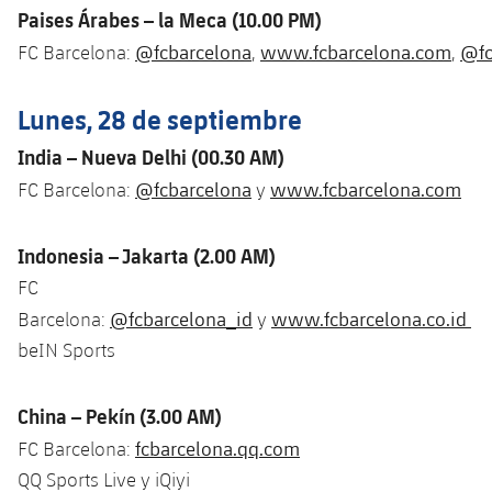
Paises Árabes – la Meca (10.00 PM)
@fcbarcelona
www.fcbarcelona.com
@fc
FC Barcelona:
,
,
Lunes, 28 de septiembre
India – Nueva Delhi (00.30 AM)
@fcbarcelona
www.fcbarcelona.com
FC Barcelona:
y
Indonesia – Jakarta (2.00 AM)
FC
@fcbarcelona_id
www.fcbarcelona.co.id
Barcelona:
y
beIN Sports
China – Pekín (3.00 AM)
fcbarcelona.qq.com
FC Barcelona:
QQ Sports Live y iQiyi