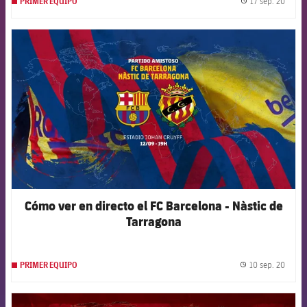
17 sep. 20
PRIMER EQUIPO
label.
FCB Barcelona badge
Cómo ver en directo el FC Barcelona - Nàstic de
Tarragona
10 sep. 20
PRIMER EQUIPO
label.
FCB Barcelona badge