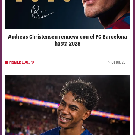
Andreas Christensen renueva con el FC Barcelona
hasta 2028
01 jul. 26
PRIMER EQUIPO
label.
FCB Barcelona badge