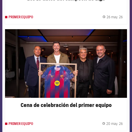
26 may. 26
PRIMER EQUIPO
label.
FCB Barcelona badge
Cena de celebración del primer equipo
20 may. 26
PRIMER EQUIPO
label.