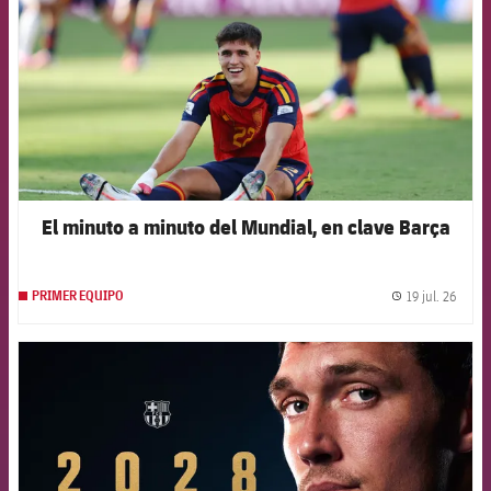
El minuto a minuto del Mundial, en clave Barça
19 jul. 26
PRIMER EQUIPO
label.
FCB Barcelona badge