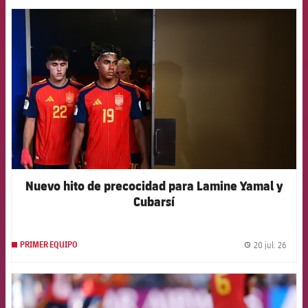
FCB Barcelona badge
Nuevo hito de precocidad para Lamine Yamal y
Cubarsí
20 jul. 26
PRIMER EQUIPO
label.
FCB Barcelona badge