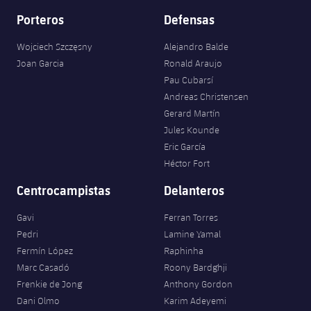
Porteros
Defensas
Wojciech Szczęsny
Alejandro Balde
Joan Garcia
Ronald Araujo
Pau Cubarsí
Andreas Christensen
Gerard Martín
Jules Kounde
Eric García
Héctor Fort
Centrocampistas
Delanteros
Gavi
Ferran Torres
Pedri
Lamine Yamal
Fermín López
Raphinha
Marc Casadó
Roony Bardghji
Frenkie de Jong
Anthony Gordon
Dani Olmo
Karim Adeyemi