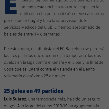
E
Calendario
Campus Verano
Base
sometido esta noche a una artroscopia en la
SUB13
SUB13 B
Entradas
rodilla derecha por una lesión meniscal interna
Barça Atlètic
plusicon
más
PLUSICON
MÁS
por el doctor Cugat y bajo la supervisión de los
SUB12
SUB12 C
Gameday Shows
Junior
Servicios Médicos del Club. El tiempo aproximado de
Primer Equipo
Instalaciones
plusicon
más
SUB11 A
baja es de entre 4 y 6 semanas.
SUB11 C
Resultados
Cadete A
Actualidad
Barça Atlètic
Spotify Camp Nou
plusicon
más
SUB11 B
De este modo, el futbolista del FC Barcelona se perderá
Clasificación
Cadete B
Calendario
Actualidad
Palau Blaugrana
Base
los tres partidos que quedan esta temporada: los dos
plusicon
más
SUB10 A
Jugadores
duelos en la Liga contra el Getafe y el Eibar y la final de
Infantil A
Entradas
Calendario
Estadi Johan Cruyff
Actualidad
Copa que se jugará contra el Valencia en el Benito
SUB10 B
PLUSICON
MÁS
Fotos
Infantil B
Villamarín el próximo 25 de mayo.
Resultados
Resultados
Juvenil
Barça Cafe
Primer equipo
SUB9 A
plusicon
más
plusicon
más
Historia
Mini
25 goles en 49 partidos
Clasificaciones
Clasificaciones
Cadete A
Ciutat Esportiva
Actualidad
SUB9 B
Barça Atlètic
plusicon
más
Servicios
Palmarés
Luis Suárez
, una temporada más, ha sido un seguro
plusicon
más
Jugadores
Jugadores
Cadete B
de gol. A lo largo del curso 2018/19 ha agujereado la
Calendario
SUB8 A
La Masia
Actualidad
Base