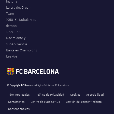
historia
La era del Dream
Team
1950-61. Kubala y su
tiempo
1899-1909.
Nacimiento y
supervivencia
Barça en Champions
League
© Copyright FC Barcelona
Página Oficial del FC Barcelona
Términos legales
Política de Privacidad
Cookies
Accesibilidad
Contáctenos
Centro de ayuda/FAQs
Gestión del consentimiento
Consent choices