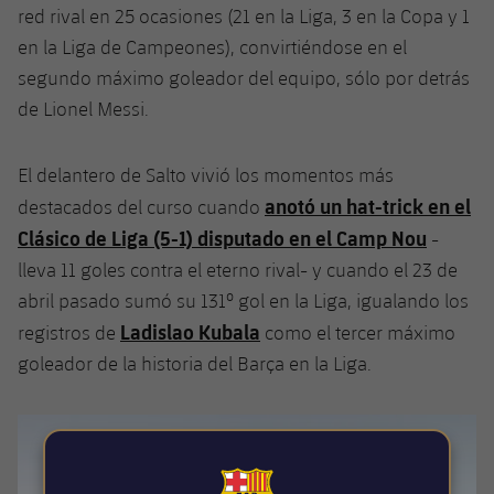
plusicon
más
Servicios Médicos
red rival en 25 ocasiones (21 en la Liga, 3 en la Copa y 1
Acreditaciones
Fotos
Fotos
Infantil A
Entradas
SUB8 B
en la Liga de Campeones), convirtiéndose en el
Calendario
Campus Verano
Actualidad
Accesibilidad
Historia
segundo máximo goleador del equipo, sólo por detrás
Instalaciones
Infantil B
Resultados
Resultados
de Lionel Messi.
Juvenil
PLUSICON
MÁS
Palmarés
Clasificaciones
Jugadores
Cadete
Primer equipo
El delantero de Salto vivió los momentos más
plusicon
más
anotó un hat-trick en el
destacados del curso cuando
Jugadors
Clasificaciones
Infantil
Actualidad
Barça Atlètic
Clásico de Liga (5-1) disputado en el Camp Nou
-
plusicon
más
Fotos
lleva 11 goles contra el eterno rival- y cuando el 23 de
Alevín
Calendario
Actualidad
Base
abril pasado sumó su 131º gol en la Liga, igualando los
plusicon
más
Palmarés
Ladislao Kubala
registros de
como el tercer máximo
Entradas
Calendario
Campus Verano
Actualidad
goleador de la historia del Barça en la Liga.
Historia
Resultados
Resultados
Barça C
PLUSICON
MÁS
Clasificaciones
Jugadores
Junior
Información general
plusicon
más