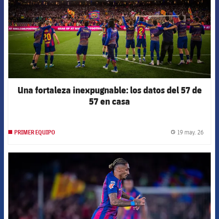
Una fortaleza inexpugnable: los datos del 57 de
57 en casa
19 may. 26
PRIMER EQUIPO
label.
FCB Barcelona badge