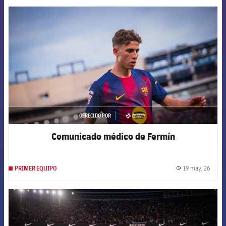
FCB Barcelona badge
OFRECIDO POR
asistencia
Comunicado médico de Fermín
19 may. 26
PRIMER EQUIPO
label.
FCB Barcelona badge