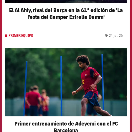
El Al Ahly, rival del Barça en la 61.ª edición de 'La
Festa del Gamper Estrella Damm'
24 jul. 26
PRIMER EQUIPO
label.
FCB Barcelona badge
Primer entrenamiento de Adeyemi con el FC
Barcelona