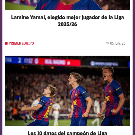
Lamine Yamal, elegido mejor jugador de la Liga
2025/26
05 jun. 26
PRIMER EQUIPO
label.
FCB Barcelona badge
Los 10 datos del campeón de Liga