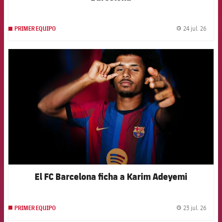
24 jul. 26
PRIMER EQUIPO
label.
FCB Barcelona badge
El FC Barcelona ficha a Karim Adeyemi
23 jul. 26
PRIMER EQUIPO
label.