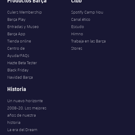
Productos Barça
Club
Culers Membership
Spotify Camp Nou
Barça Play
Canal ético
Entradas y Museo
Escudo
Barça App
Himno
Tienda online
Trabaja en las Barça
Centro de
Stores
Ayuda/FAQs
Hazte Beta Tester
Black Friday
Navidad Barça
Historia
Un nuevo horizonte
2008-20. Los mejores
años de nuestra
historia
La era del Dream