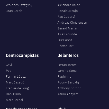
Jugadores
Wojciech Szczęsny
Alejandro Balde
Noticias
Apúntate a las amateurs
plusicon
más
Joan Garcia
Ronald Araujo
Calendario
Pau Cubarsí
Voleibol masculino
Apúntate a las amateurs
Andreas Christensen
PLUSICON
MÁS
Gerard Martín
Resultados
Voleibol femenino
Carnet de las Secciones Amateurs
League of Legends
Jules Kounde
Eric García
Clasificaciones
VALORANT Rising
Héctor Fort
Fotos
Centrocampistas
Delanteros
VALORANT Game Changers
Gavi
Ferran Torres
eFootball
Pedri
Lamine Yamal
Fermín López
Raphinha
Marc Casadó
Roony Bardghji
Frenkie de Jong
Anthony Gordon
Dani Olmo
Karim Adeyemi
Marc Bernal