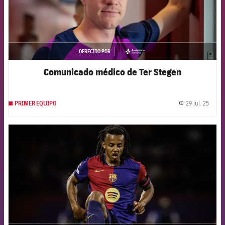
OFRECIDO POR
asistencia
Comunicado médico de Ter Stegen
29 jul. 25
PRIMER EQUIPO
label.
FCB Barcelona badge