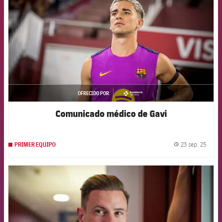
OFRECIDO POR
asistencia
Comunicado médico de Gavi
23 sep. 25
PRIMER EQUIPO
label.
FCB Barcelona badge