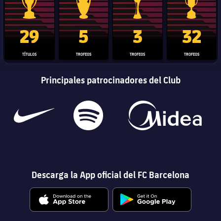
Trofeo de La Liga
Trofeo de la Liga de Campeones
Trofeo del Mundial de Clube
Copa del 
29
5
3
32
TÍTULOS
TROFEOS
TROFEOS
TROFEOS
Principales patrocinadores del Club
Descarga la App oficial del FC Barcelona