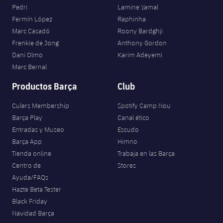
Pedri
Lamine Yamal
Fermín López
Raphinha
Marc Casadó
Roony Bardghji
Frenkie de Jong
Anthony Gordon
Dani Olmo
Karim Adeyemi
Marc Bernal
Productos Barça
Club
Culers Membership
Spotify Camp Nou
Barça Play
Canal ético
Entradas y Museo
Escudo
Barça App
Himno
Tienda online
Trabaja en las Barça
Centro de
Stores
Ayuda/FAQs
Hazte Beta Tester
Black Friday
Navidad Barça