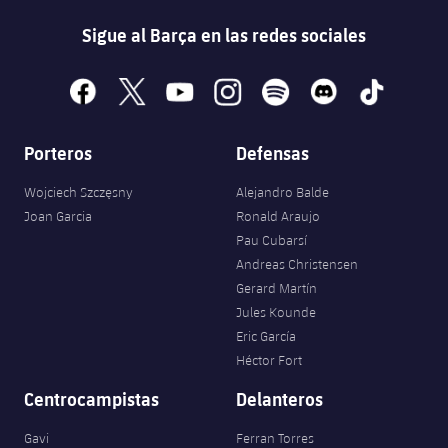
Sigue al Barça en las redes sociales
facebook
x
youtube
instagram
spotify
discord
tiktok
Porteros
Defensas
Wojciech Szczęsny
Alejandro Balde
Joan Garcia
Ronald Araujo
Pau Cubarsí
Andreas Christensen
Gerard Martín
Jules Kounde
Eric García
Héctor Fort
Centrocampistas
Delanteros
Gavi
Ferran Torres