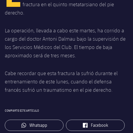
Calendario
Campus Verano
Base
fractura en el quinto metatarsiano del pie
SUB13
derecho.
SUB13 B
Entradas
Barça Atlètic
plusicon
más
PLUSICON
MÁS
SUB12
SUB12 C
La operación, llevada a cabo este martes, ha corrido a
Gameday Shows
Junior
Primer Equipo
Instalaciones
plusicon
más
cargo del doctor Antoni Dalmau bajo la supervisión de
SUB11 A
SUB11 C
Resultados
los Servicios Médicos del Club. El tiempo de baja
Cadete A
Actualidad
Barça Atlètic
Spotify Camp Nou
plusicon
más
aproximado será de tres meses.
SUB11 B
Clasificación
Cadete B
Calendario
Actualidad
Palau Blaugrana
Base
plusicon
más
SUB10 A
Cabe recordar que esta fractura la sufrió durante el
Jugadores
Infantil A
Entradas
Calendario
entrenamiento de este lunes, cuando el defensa
Estadi Johan Cruyff
Actualidad
SUB10 B
PLUSICON
MÁS
francés sufrió un traumatismo en el pie derecho.
Fotos
Infantil B
Resultados
Resultados
Juvenil
Barça Cafe
Primer equipo
SUB9 A
plusicon
más
plusicon
más
Historia
Mini
Clasificaciones
Clasificaciones
COMPARTE ESTE ARTÍCULO
Cadete A
Ciutat Esportiva
Actualidad
SUB9 B
Barça Atlètic
plusicon
más
Servicios
Palmarés
plusicon
más
Jugadores
label.aria.whatsapp
label.aria.facebook
Jugadores
Whatsapp
Facebook
Cadete B
Calendario
SUB8 A
La Masia
Actualidad
Base