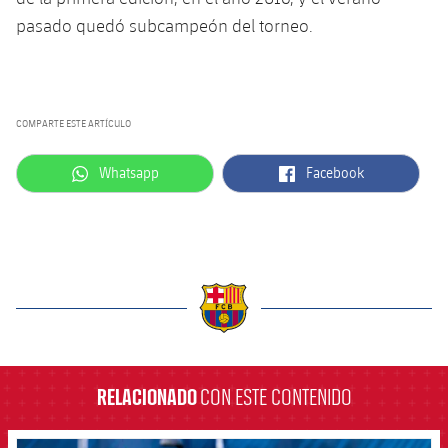
Servicios Médicos
Acreditaciones
pasado quedó subcampeón del torneo.
Accesibilidad
Instalaciones
COMPARTE ESTE ARTÍCULO
label.aria.whatsapp
label.aria.facebook
Whatsapp
Facebook
label.aria.barcelona
RELACIONADO
CON ESTE CONTENIDO