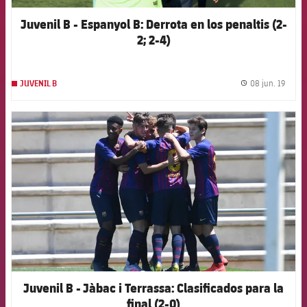
Juvenil B - Espanyol B: Derrota en los penaltis (2-
2; 2-4)
08 jun. 19
JUVENIL B
label.
FCB Barcelona badge
Juvenil B - Jàbac i Terrassa: Clasificados para la
final (2-0)