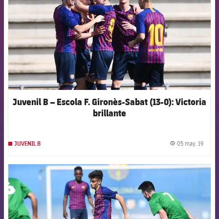
Juvenil B – Escola F. Gironès-Sabat (13-0): Victoria
brillante
05 may. 19
JUVENIL B
label.
FCB Barcelona badge