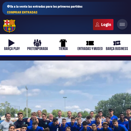
⚽Ya a la venta las entradas para los primeros partidos
COMPRAR ENTRADAS
FC Barcelona club badge
b-play
culers-ball
uniform
ticket-full
ticket-v
BARÇA PLAY
PRETEMPORADA
TIENDA
ENTRADAS Y MUSEO
BARÇA BUSINESS