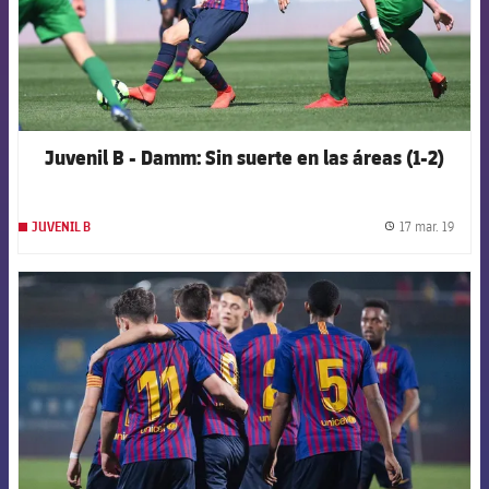
Juvenil B - Damm: Sin suerte en las áreas (1-2)
17 mar. 19
JUVENIL B
label.
FCB Barcelona badge