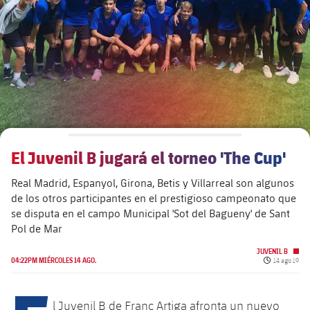
plusicon
más
Junta Directiva
plusicon
más
Estructura ejecutiva
Barça Academy
plusicon
más
Organigramas
Más que un club
chevron-right
label.aria.chevronright
El Juvenil B jugará el torneo 'The Cup'
Década a década
Real Madrid, Espanyol, Girona, Betis y Villarreal son algunos
Órganos
Masia 360
chevron-right
label.aria.chevronright
Presidentes
de los otros participantes en el prestigioso campeonato que
se disputa en el campo Municipal 'Sot del Bagueny' de Sant
Documents
La Masia
Pol de Mar
chevron-right
label.aria.chevronright
Jugadores de leyenda
JUVENIL B
Comisiones y órganos
Fecha de pu
04:22PM MIÉRCOLES 14 AGO.
14 ago 19
Entrenadores
chevron-right
label.aria.chevronright
Centro de documentación
l Juvenil B de Franc Artiga afronta un nuevo