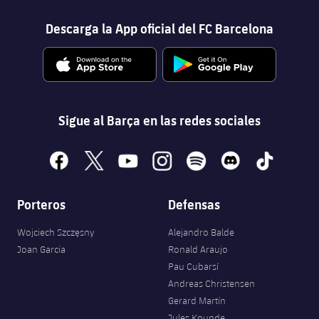
Descarga la App oficial del FC Barcelona
Sigue al Barça en las redes sociales
facebook
x
youtube
instagram
spotify
discord
tiktok
Porteros
Defensas
Wojciech Szczęsny
Alejandro Balde
Joan Garcia
Ronald Araujo
Pau Cubarsí
Andreas Christensen
Gerard Martín
Jules Kounde