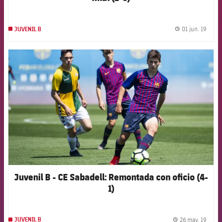
01 jun. 19
JUVENIL B
label.
FCB Barcelona badge
Juvenil B - CE Sabadell: Remontada con oficio (4-
1)
26 may. 19
JUVENIL B