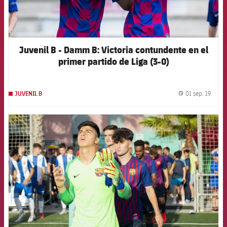
Juvenil B - Damm B: Victoria contundente en el
primer partido de Liga (3-0)
01 sep. 19
JUVENIL B
label.
FCB Barcelona badge