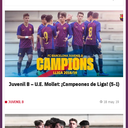
label.
FCB Barcelona badge
Juvenil B – U.E. Mollet: ¡Campeones de Liga! (5-1)
18 may. 19
JUVENIL B
label.
FCB Barcelona badge