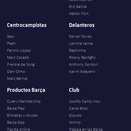
Eric García
Héctor Fort
Centrocampistas
Delanteros
Gavi
Ferran Torres
Pedri
Lamine Yamal
Fermín López
Raphinha
Marc Casadó
Roony Bardghji
Frenkie de Jong
Anthony Gordon
Dani Olmo
Karim Adeyemi
Marc Bernal
Productos Barça
Club
Culers Membership
Spotify Camp Nou
Barça Play
Canal ético
Entradas y Museo
Escudo
Barça App
Himno
Tienda online
Trabaja en las Barça