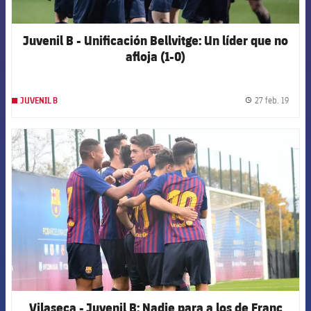
Juvenil B - Unificación Bellvitge: Un líder que no
afloja (1-0)
27 feb. 19
JUVENIL B
label.
FCB Barcelona badge
Vilaseca - Juvenil B: Nadie para a los de Franc