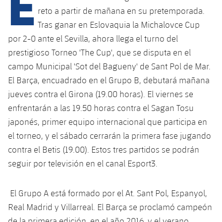
E
reto a partir de mañana en su pretemporada.
Tras ganar en Eslovaquia la Michalovce Cup
plusicon
más
por 2-0 ante el Sevilla, ahora llega el turno del
prestigioso Torneo 'The Cup', que se disputa en el
Instalaciones
campo Municipal 'Sot del Bagueny' de Sant Pol de Mar.
El Barça, encuadrado en el Grupo B, debutará mañana
Spotify Camp Nou
jueves contra el Girona (19.00 horas). El viernes se
enfrentarán a las 19.50 horas contra el Sagan Tosu
Palau Blaugrana
japonés, primer equipo internacional que participa en
el torneo, y el sábado cerrarán la primera fase jugando
Estadi Johan Cruyff
contra el Betis (19.00). Estos tres partidos se podrán
seguir por televisión en el canal Esport3.
Barça Cafe
plusicon
más
Ciutat Esportiva
El Grupo A está formado por el At. Sant Pol, Espanyol,
Servicios
plusicon
más
Real Madrid y Villarreal. El Barça se proclamó campeón
La Masia
de la primera edición, en el año 2016, y el verano