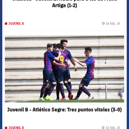
Artiga (1-2)
16 feb. 19
JUVENIL B
label.
FCB Barcelona badge
Juvenil B - Atlético Segre: Tres puntos vitales (3-0)
10 feb. 19
JUVENIL B