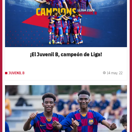
¡El Juvenil B, campeón de Liga!
14 may. 22
JUVENIL B
label.
FCB Barcelona badge