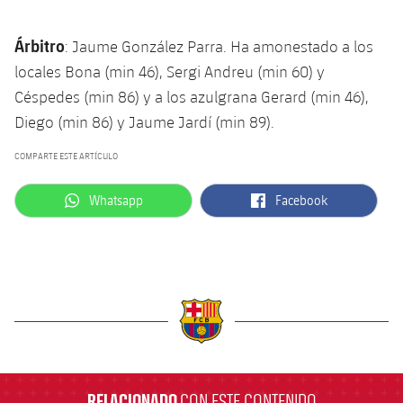
Árbitro
: Jaume González Parra. Ha amonestado a los
locales Bona (min 46), Sergi Andreu (min 60) y
Céspedes (min 86) y a los azulgrana Gerard (min 46),
Diego (min 86) y Jaume Jardí (min 89).
COMPARTE ESTE ARTÍCULO
label.aria.whatsapp
label.aria.facebook
Whatsapp
Facebook
label.aria.barcelona
RELACIONADO
CON ESTE CONTENIDO