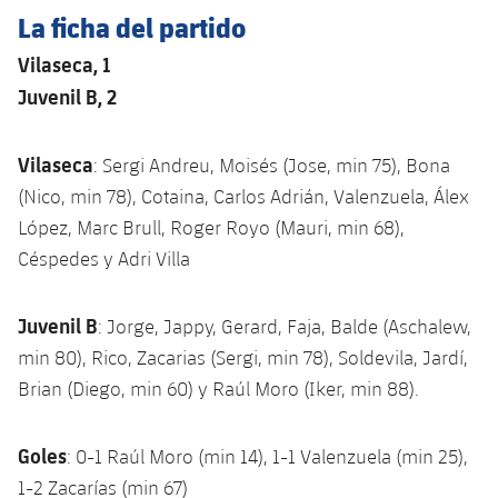
Servicios Médicos
Acreditaciones
La ficha del partido
Vilaseca, 1
Accesibilidad
Instalaciones
Juvenil B, 2
Vilaseca
: Sergi Andreu, Moisés (Jose, min 75), Bona
(Nico, min 78), Cotaina, Carlos Adrián, Valenzuela, Álex
López, Marc Brull, Roger Royo (Mauri, min 68),
Céspedes y Adri Villa
Juvenil B
: Jorge, Jappy, Gerard, Faja, Balde (Aschalew,
min 80), Rico, Zacarias (Sergi, min 78), Soldevila, Jardí,
Brian (Diego, min 60) y Raúl Moro (Iker, min 88).
Goles
: 0-1 Raúl Moro (min 14), 1-1 Valenzuela (min 25),
1-2 Zacarías (min 67)