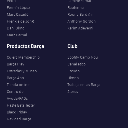
Pedri
Lamine Yamal
Fermín López
Raphinha
Marc Casadó
Roony Bardghji
Frenkie de Jong
Anthony Gordon
Dani Olmo
Karim Adeyemi
Marc Bernal
Productos Barça
Club
Culers Membership
Spotify Camp Nou
Barça Play
Canal ético
Entradas y Museo
Escudo
Barça App
Himno
Tienda online
Trabaja en las Barça
Centro de
Stores
Ayuda/FAQs
Hazte Beta Tester
Black Friday
Navidad Barça