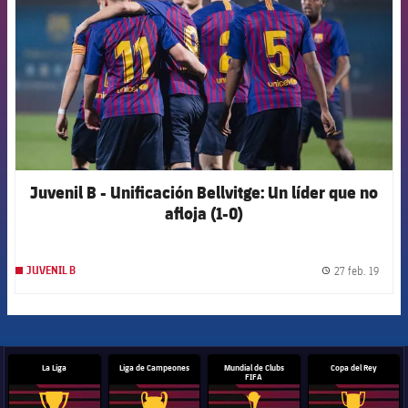
Juvenil B - Unificación Bellvitge: Un líder que no
afloja (1-0)
27 feb. 19
JUVENIL B
label.
La Liga
Liga de Campeones
Mundial de Clubs
Copa del Rey
FIFA