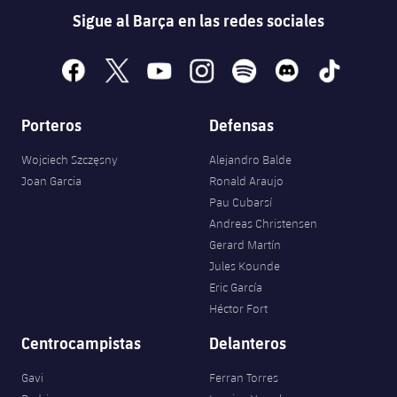
Sigue al Barça en las redes sociales
facebook
x
youtube
instagram
spotify
discord
tiktok
Porteros
Defensas
Wojciech Szczęsny
Alejandro Balde
Joan Garcia
Ronald Araujo
Pau Cubarsí
Andreas Christensen
Gerard Martín
Jules Kounde
Eric García
Héctor Fort
Centrocampistas
Delanteros
Gavi
Ferran Torres