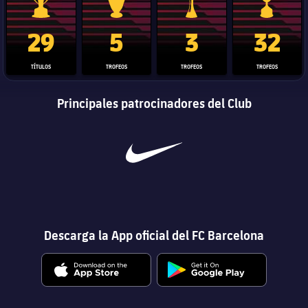
Trofeo de La Liga
Trofeo de la Liga de Campeones
Trofeo del Mundial de Clube
Copa del 
29
5
3
32
TÍTULOS
TROFEOS
TROFEOS
TROFEOS
Principales patrocinadores del Club
Descarga la App oficial del FC Barcelona