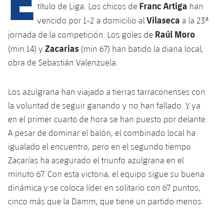
Franc Artiga
título de Liga. Los chicos de
han
Vilaseca
vencido por 1-2 a domicilio al
a la 23ª
plusicon
más
Raúl Moro
jornada de la competición. Los goles de
Zacarias
(min 14) y
(min 67) han batido la diana local,
Instalaciones
obra de Sebastián Valenzuela.
Spotify Camp Nou
Los azulgrana han viajado a tierras tarraconenses con
la voluntad de seguir ganando y no han fallado. Y ya
Palau Blaugrana
en el primer cuarto de hora se han puesto por delante.
A pesar de dominar el balón, el combinado local ha
Estadi Johan Cruyff
igualado el encuentro, pero en el segundo tiempo
Zacarías ha asegurado el triunfo azulgrana en el
Barça Cafe
plusicon
más
minuto 67. Con esta victoria, el equipo sigue su buena
dinámica y se coloca líder en solitario con 67 puntos,
Ciutat Esportiva
Servicios
cinco más que la Damm, que tiene un partido menos.
plusicon
más
La Masia