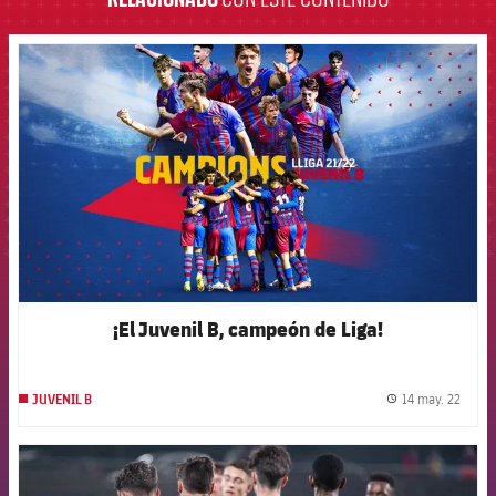
FCB Barcelona badge
¡El Juvenil B, campeón de Liga!
14 may. 22
JUVENIL B
label.
FCB Barcelona badge