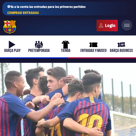
⚽Ya a la venta las entradas para los primeros partidos
COMPRAR ENTRADAS
FC Barcelona club badge
b-play
culers-ball
uniform
ticket-full
ticket-v
BARÇA PLAY
PRETEMPORADA
TIENDA
ENTRADAS Y MUSEO
BARÇA BUSINESS