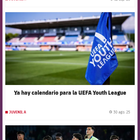
label.
FCB Barcelona badge
Ya hay calendario para la UEFA Youth League
30 ago. 25
JUVENIL A
label.
FCB Barcelona badge