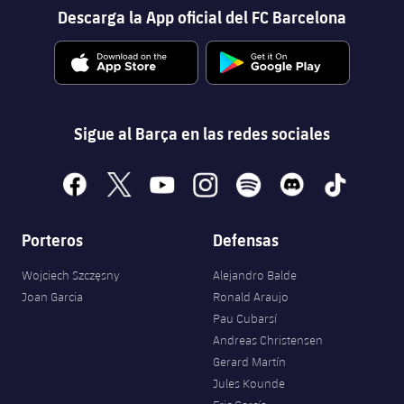
Descarga la App oficial del FC Barcelona
Sigue al Barça en las redes sociales
facebook
x
youtube
instagram
spotify
discord
tiktok
Porteros
Defensas
Wojciech Szczęsny
Alejandro Balde
Joan Garcia
Ronald Araujo
Pau Cubarsí
Andreas Christensen
Gerard Martín
Jules Kounde