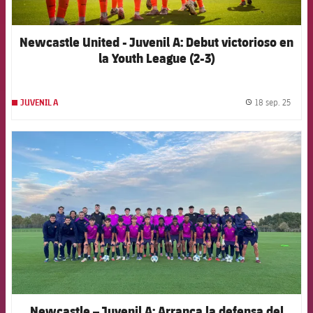
Newcastle United - Juvenil A: Debut victorioso en
la Youth League (2-3)
18 sep. 25
JUVENIL A
label.
FCB Barcelona badge
Newcastle – Juvenil A: Arranca la defensa del