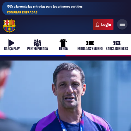
⚽Ya a la venta las entradas para los primeros partidos
COMPRAR ENTRADAS
FC Barcelona club badge
b-play
culers-ball
uniform
ticket-full
ticket-v
BARÇA PLAY
PRETEMPORADA
TIENDA
ENTRADAS Y MUSEO
BARÇA BUSINESS