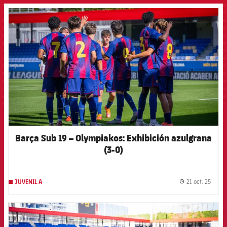
FCB Barcelona badge
Barça Sub 19 – Olympiakos: Exhibición azulgrana
(3-0)
21 oct. 25
JUVENIL A
label.
FCB Barcelona badge