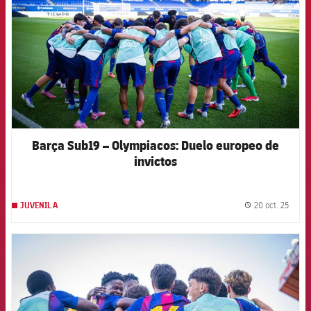
Barça Sub19 – Olympiacos: Duelo europeo de
invictos
20 oct. 25
JUVENIL A
label.
FCB Barcelona badge