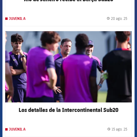
20 ago. 25
JUVENIL A
label.
FCB Barcelona badge
Los detalles de la Intercontinental Sub20
15 ago. 25
JUVENIL A
label.