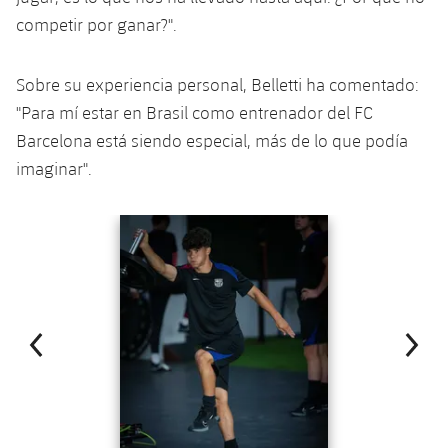
competir por ganar?".
Sobre su experiencia personal, Belletti ha comentado:
"Para mí estar en Brasil como entrenador del FC
Barcelona está siendo especial, más de lo que podía
imaginar".
Anterior
label.aria.chevronleft
Siguiente
label.aria.