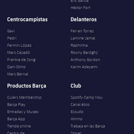
Eric García
Héctor Fort
Centrocampistas
Delanteros
Gavi
Ferran Torres
Pedri
Lamine Yamal
Fermín López
Raphinha
Marc Casadó
Roony Bardghji
Frenkie de Jong
Anthony Gordon
Dani Olmo
Karim Adeyemi
Marc Bernal
Productos Barça
Club
Culers Membership
Spotify Camp Nou
Barça Play
Canal ético
Entradas y Museo
Escudo
Barça App
Himno
Tienda online
Trabaja en las Barça
Centro de
Stores