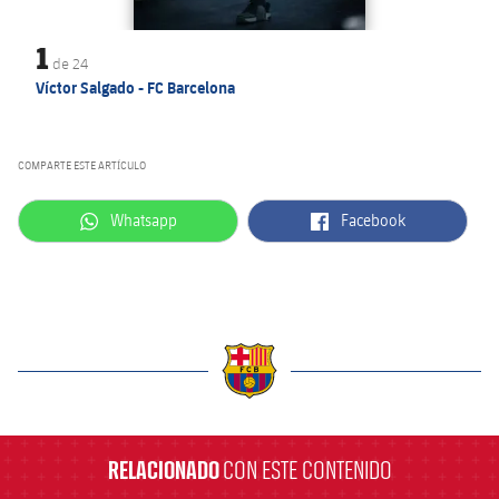
1
de
24
Víctor Salgado - FC Barcelona
COMPARTE ESTE ARTÍCULO
label.aria.whatsapp
label.aria.facebook
Whatsapp
Facebook
label.aria.barcelona
RELACIONADO
CON ESTE CONTENIDO