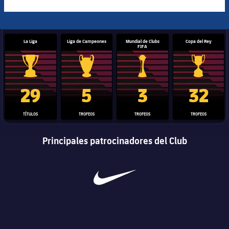
La Liga
Liga de Campeones
Mundial de Clubs
Copa del Rey
FIFA
Trofeo de La Liga
Trofeo de la Liga de Campeones
Trofeo del Mundial de Clube
Copa del 
29
5
3
32
TÍTULOS
TROFEOS
TROFEOS
TROFEOS
Principales patrocinadores del Club