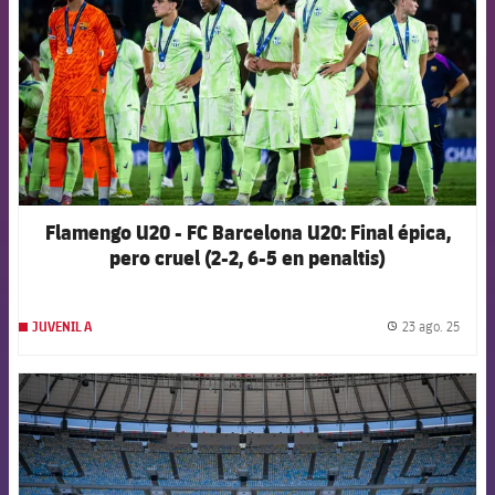
Flamengo U20 - FC Barcelona U20: Final épica,
pero cruel (2-2, 6-5 en penaltis)
23 ago. 25
JUVENIL A
label.
FCB Barcelona badge