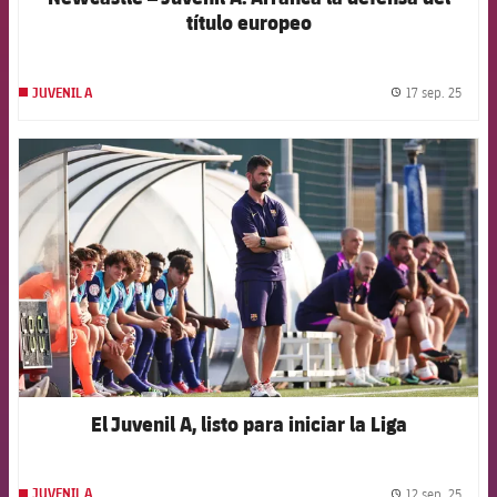
título europeo
17 sep. 25
JUVENIL A
label.
FCB Barcelona badge
El Juvenil A, listo para iniciar la Liga
12 sep. 25
JUVENIL A