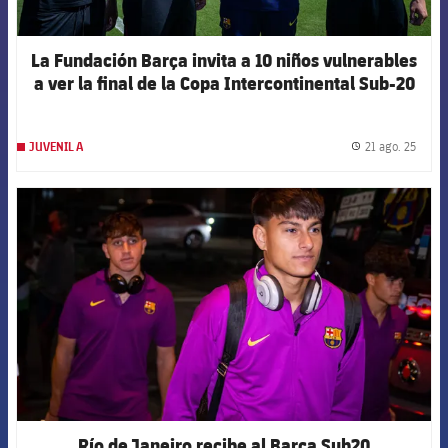
La Fundación Barça invita a 10 niños vulnerables
a ver la final de la Copa Intercontinental Sub-20
21 ago. 25
JUVENIL A
label.
FCB Barcelona badge
Río de Janeiro recibe al Barça Sub20