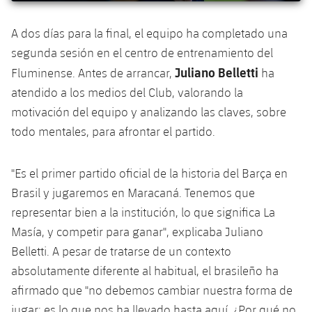
Servicios Médicos
Acreditaciones
A dos días para la final, el equipo ha completado una
Accesibilidad
Instalaciones
segunda sesión en el centro de entrenamiento del
Juliano Belletti
Fluminense. Antes de arrancar,
ha
atendido a los medios del Club, valorando la
motivación del equipo y analizando las claves, sobre
todo mentales, para afrontar el partido.
"Es el primer partido oficial de la historia del Barça en
Brasil y jugaremos en Maracaná. Tenemos que
representar bien a la institución, lo que significa La
Masía, y competir para ganar", explicaba Juliano
Belletti. A pesar de tratarse de un contexto
absolutamente diferente al habitual, el brasileño ha
afirmado que "no debemos cambiar nuestra forma de
jugar; es lo que nos ha llevado hasta aquí. ¿Por qué no