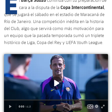
E
l
continúa con su preparación de
Copa Intercontinental
cara a la disputa de la
,
que se jugará el sábado en el estadio de Maracaná de
plusicon
más
Río de Janeiro. Una competición inédita en la historia
del Club, algo que servirá como más motivación para
Instalaciones
un equipo que la pasada temporada sumó un triplete
histórico de Liga, Copa del Rey y UEFA Youth League.
Spotify Camp Nou
Palau Blaugrana
Estadi Johan Cruyff
Barça Cafe
plusicon
más
Ciutat Esportiva
Servicios
plusicon
más
La Masia