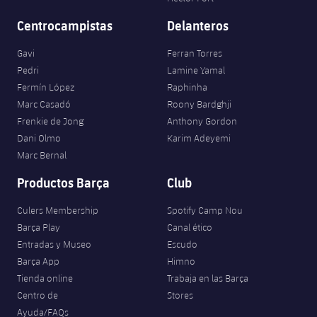
Centrocampistas
Delanteros
Gavi
Ferran Torres
Pedri
Lamine Yamal
Fermín López
Raphinha
Marc Casadó
Roony Bardghji
Frenkie de Jong
Anthony Gordon
Dani Olmo
Karim Adeyemi
Marc Bernal
Productos Barça
Club
Culers Membership
Spotify Camp Nou
Barça Play
Canal ético
Entradas y Museo
Escudo
Barça App
Himno
Tienda online
Trabaja en las Barça
Centro de
Stores
Ayuda/FAQs