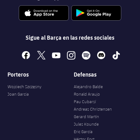
Sigue al Barça en las redes sociales
facebook
x
youtube
instagram
spotify
discord
tiktok
Porteros
Defensas
Wojciech Szczęsny
Alejandro Balde
Joan Garcia
Ronald Araujo
Pau Cubarsí
Andreas Christensen
Gerard Martín
Jules Kounde
Eric García
Héctor Fort