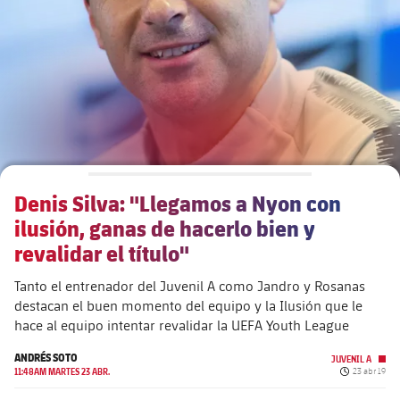
plusicon
más
Junta Directiva
plusicon
más
Estructura ejecutiva
Barça Academy
plusicon
más
Organigramas
Más que un club
chevron-right
label.aria.chevronright
Denis Silva: "Llegamos a Nyon con
Década a década
ilusión, ganas de hacerlo bien y
Órganos
Masia 360
chevron-right
label.aria.chevronright
revalidar el título"
Presidentes
Tanto el entrenador del Juvenil A como Jandro y Rosanas
Documents
La Masia
chevron-right
label.aria.chevronright
Jugadores de leyenda
destacan el buen momento del equipo y la Ilusión que le
hace al equipo intentar revalidar la UEFA Youth League
Comisiones y órganos
Entrenadores
chevron-right
label.aria.chevronright
ANDRÉS SOTO
JUVENIL A
Fecha de pu
11:48AM MARTES 23 ABR.
23 abr 19
Centro de documentación