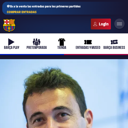
⚽Ya a la venta las entradas para los primeros partidos
COMPRAR ENTRADAS
FC Barcelona club badge
b-play
culers-ball
uniform
ticket-full
ticket-v
BARÇA PLAY
PRETEMPORADA
TIENDA
ENTRADAS Y MUSEO
BARÇA BUSINESS