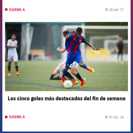
26 abr. 17
JUVENIL A
label.
FCB Barcelona badge
Los cinco goles más destacados del fin de semana
07 dic. 16
JUVENIL A
label.