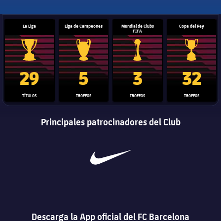
La Liga
Liga de Campeones
Mundial de Clubs
Copa del Rey
FIFA
Trofeo de La Liga
Trofeo de la Liga de Campeones
Trofeo del Mundial de Clube
Copa del 
29
5
3
32
TÍTULOS
TROFEOS
TROFEOS
TROFEOS
Principales patrocinadores del Club
Descarga la App oficial del FC Barcelona