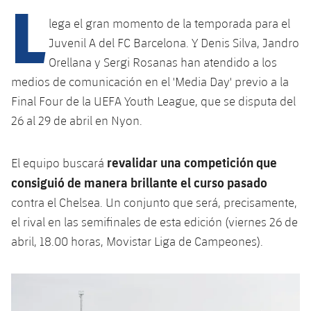
L
lega el gran momento de la temporada para el
Juvenil A del FC Barcelona. Y Denis Silva, Jandro
plusicon
más
Orellana y Sergi Rosanas han atendido a los
medios de comunicación en el 'Media Day' previo a la
Instalaciones
Final Four de la UEFA Youth League, que se disputa del
Spotify Camp Nou
26 al 29 de abril en Nyon.
Palau Blaugrana
revalidar una competición que
El equipo buscará
consiguió de manera brillante el curso pasado
Estadi Johan Cruyff
contra el Chelsea. Un conjunto que será, precisamente,
el rival en las semifinales de esta edición (viernes 26 de
Barça Cafe
abril, 18.00 horas, Movistar Liga de Campeones).
plusicon
más
Ciutat Esportiva
Servicios
plusicon
más
La Masia