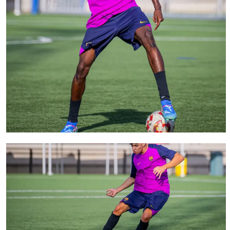
FC Barcelona club badge