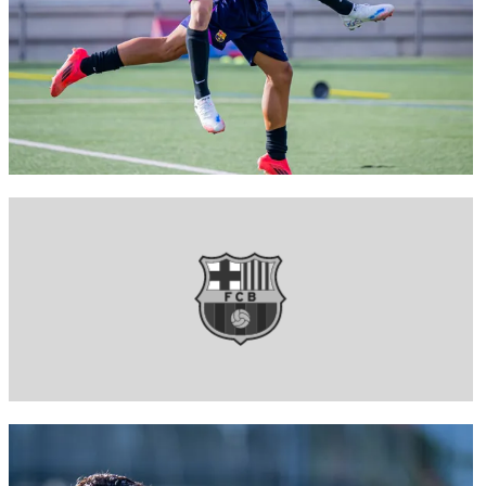
FC Barcelona club badge
FC Barcelona club badge