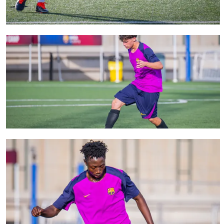
FC Barcelona club badge
FC Barcelona club badge