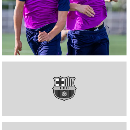
FC Barcelona club badge
FC Barcelona club badge