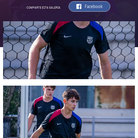
label.aria.facebook
Facebook
COMPARTE ESTA GALERÍA
FC Barcelona club badge
FC Barcelona club badge