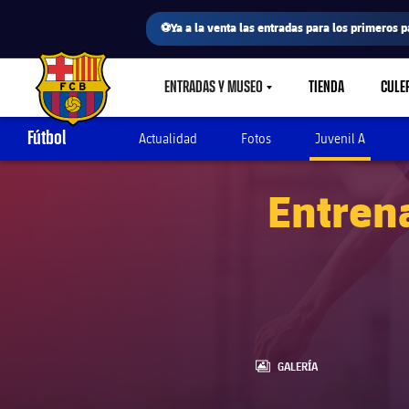
⚽Ya a la venta las entradas para los primeros p
ENTRADAS Y MUSEO
TIENDA
CULE
LABEL.SHARE.CARETDOWN
FC Barcelona club badge
Fútbol
Actualidad
Fotos
Juvenil A
Entrena
LABEL.ARIA.GALLERY
GALERÍA