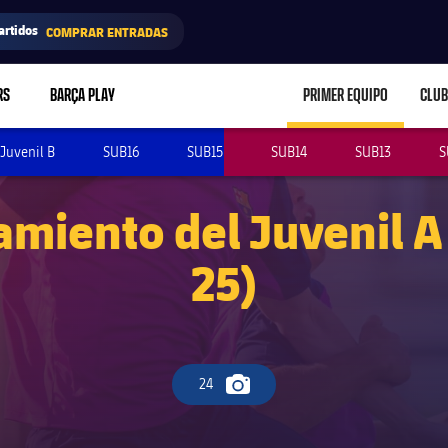
artidos
COMPRAR ENTRADAS
RS
BARÇA PLAY
PRIMER EQUIPO
CLUB
LABEL.ARIA.CARE
Juvenil B
SUB16
SUB15
SUB14
SUB13
S
miento del Juvenil A
25)
24
Icono de cámara