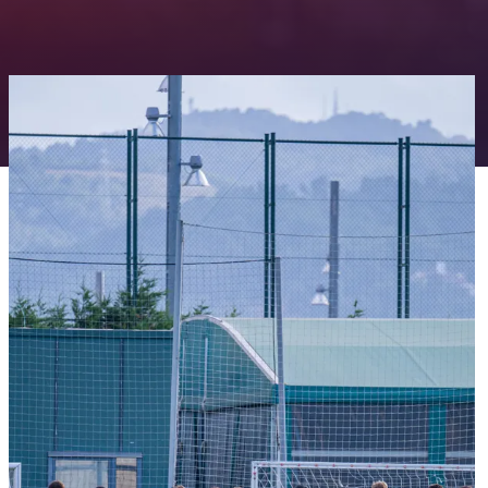
FC Barcelona club badge