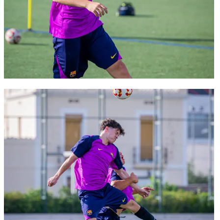
FC Barcelona club badge