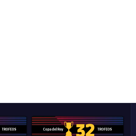
32
TROFEOS
Copa del Rey
TROFEOS
 Mundial de Clubes
Copa del Rey