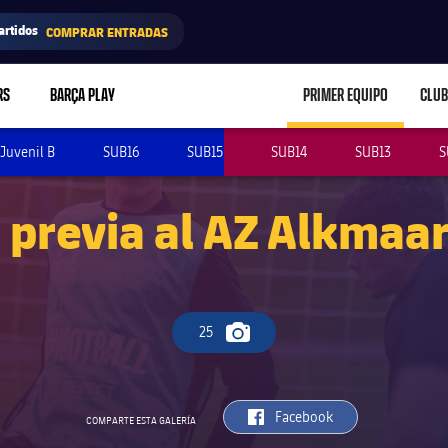
artidos
COMPRAR ENTRADAS
RS
BARÇA PLAY
PRIMER EQUIPO
CLUB
LABEL.ARIA.CARE
Juvenil B
SUB16
SUB15
SUB14
SUB13
S
 previa al AZ Alkmaa
25
Icono de cámara
label.aria.facebook
Facebook
COMPARTE ESTA GALERÍA