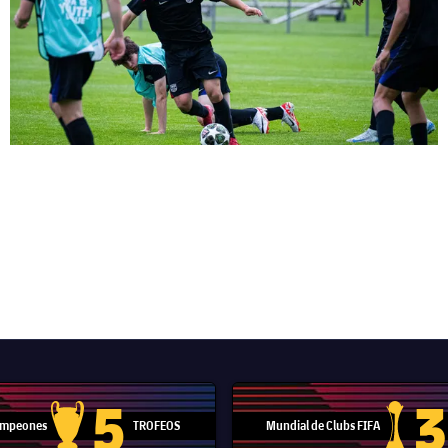
5
3
Campeones
TROFEOS
Mundial de Clubs FIFA
Trofeo de la Liga de Campeones
Trofeo del