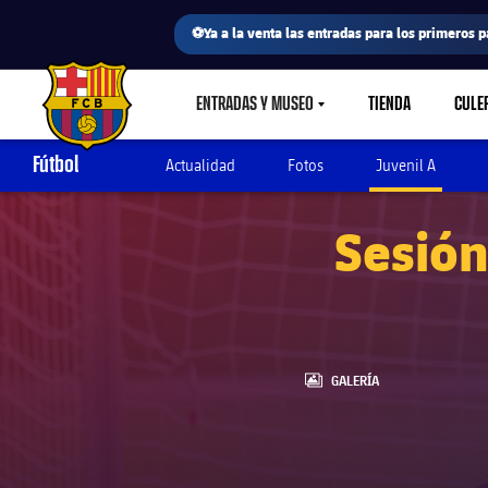
⚽Ya a la venta las entradas para los primeros p
ENTRADAS Y MUSEO
TIENDA
CULE
LABEL.SHARE.CARETDOWN
FC Barcelona club badge
Fútbol
Actualidad
Fotos
Juvenil A
Sesión
LABEL.ARIA.GALLERY
GALERÍA