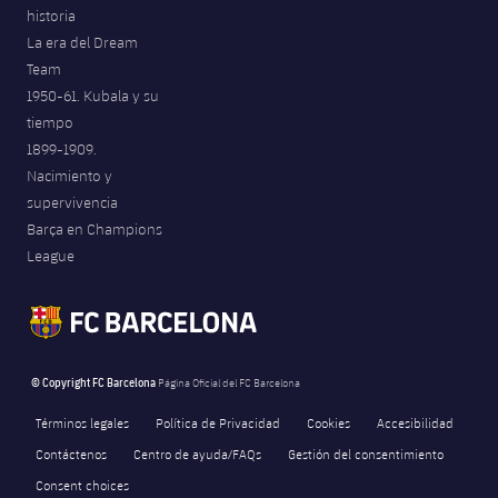
historia
La era del Dream
Team
1950-61. Kubala y su
tiempo
1899-1909.
Nacimiento y
supervivencia
Barça en Champions
League
© Copyright FC Barcelona
Página Oficial del FC Barcelona
Términos legales
Política de Privacidad
Cookies
Accesibilidad
Contáctenos
Centro de ayuda/FAQs
Gestión del consentimiento
Consent choices