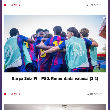
21 oct. 25
JUVENIL A
label.
FCB Barcelona badge
Barça Sub-19 - PSG: Remontada valiosa (2-1)
01 oct. 25
JUVENIL A
label.
FCB Barcelona badge