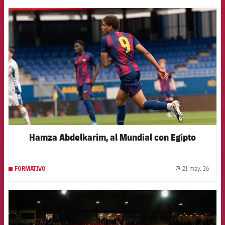
FCB Barcelona badge
Hamza Abdelkarim, al Mundial con Egipto
21 may. 26
FORMATIVO
label.
FCB Barcelona badge