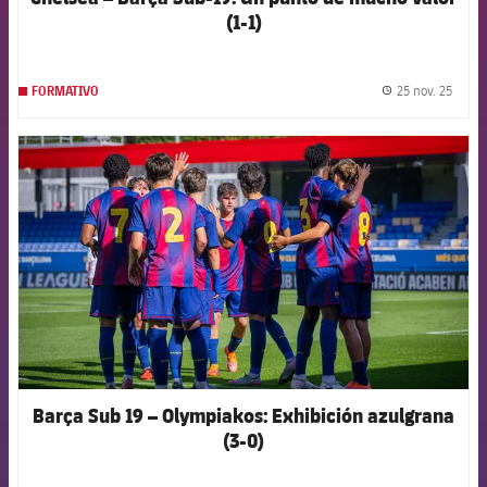
(1-1)
25 nov. 25
FORMATIVO
label.
FCB Barcelona badge
Barça Sub 19 – Olympiakos: Exhibición azulgrana
(3-0)