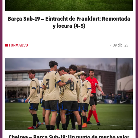
Barça Sub-19 – Eintracht de Frankfurt: Remontada
y locura (4-3)
09 dic. 25
FORMATIVO
label.
FCB Barcelona badge
Chelsea – Barça Sub-19: Un punto de mucho valor