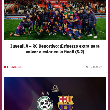
Juvenil A – RC Deportivo: ¡Esfuerzo extra para
volver a estar en la final! (3-2)
12 mar. 26
FORMATIVO
label.
FCB Barcelona badge