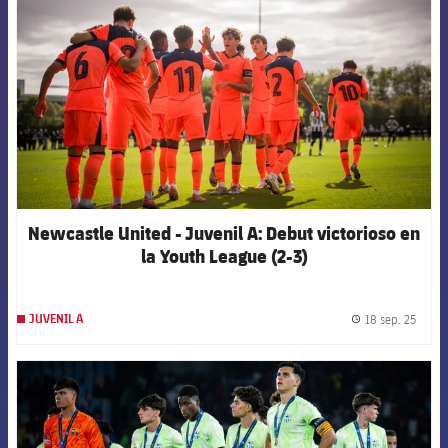
Newcastle United - Juvenil A: Debut victorioso en
la Youth League (2-3)
18 sep. 25
JUVENIL A
label.
FCB Barcelona badge