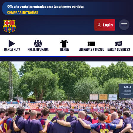
⚽Ya a la venta las entradas para los primeros partidos
COMPRAR ENTRADAS
FC Barcelona club badge
b-play
culers-ball
uniform
ticket-full
ticket-v
BARÇA PLAY
PRETEMPORADA
TIENDA
ENTRADAS Y MUSEO
BARÇA BUSINESS