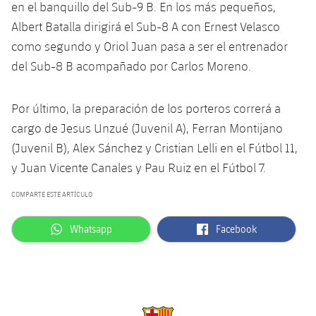
en el banquillo del Sub-9 B. En los más pequeños,
Albert Batalla dirigirá el Sub-8 A con Ernest Velasco
como segundo y Oriol Juan pasa a ser el entrenador
del Sub-8 B acompañado por Carlos Moreno.
Por último, la preparación de los porteros correrá a
cargo de Jesus Unzué (Juvenil A), Ferran Montijano
(Juvenil B), Alex Sánchez y Cristian Lelli en el Fútbol 11,
y Juan Vicente Canales y Pau Ruiz en el Fútbol 7.
COMPARTE ESTE ARTÍCULO
label.aria.whatsapp
label.aria.facebook
Whatsapp
Facebook