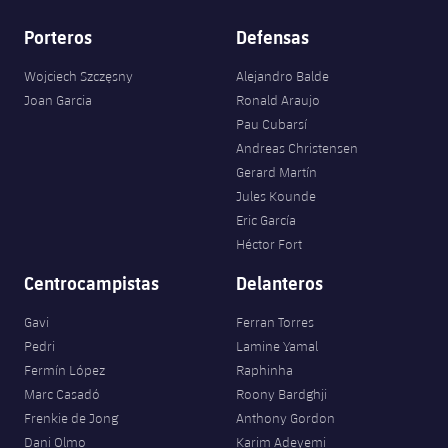
Porteros
Defensas
Wojciech Szczęsny
Alejandro Balde
Joan Garcia
Ronald Araujo
Pau Cubarsí
Andreas Christensen
Gerard Martín
Jules Kounde
Eric García
Héctor Fort
Centrocampistas
Delanteros
Gavi
Ferran Torres
Pedri
Lamine Yamal
Fermín López
Raphinha
Marc Casadó
Roony Bardghji
Frenkie de Jong
Anthony Gordon
Dani Olmo
Karim Adeyemi