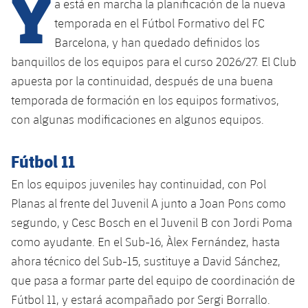
Y
a está en marcha la planificación de la nueva
temporada en el Fútbol Formativo del FC
Barcelona, y han quedado definidos los
plusicon
más
banquillos de los equipos para el curso 2026/27. El Club
apuesta por la continuidad, después de una buena
Instalaciones
temporada de formación en los equipos formativos,
Spotify Camp Nou
con algunas modificaciones en algunos equipos.
Palau Blaugrana
Fútbol 11
En los equipos juveniles hay continuidad, con Pol
Estadi Johan Cruyff
Planas al frente del Juvenil A junto a Joan Pons como
segundo, y Cesc Bosch en el Juvenil B con Jordi Poma
Barça Cafe
como ayudante. En el Sub-16, Àlex Fernández, hasta
plusicon
más
ahora técnico del Sub-15, sustituye a David Sánchez,
Ciutat Esportiva
Servicios
que pasa a formar parte del equipo de coordinación de
plusicon
más
Fútbol 11, y estará acompañado por Sergi Borrallo.
La Masia