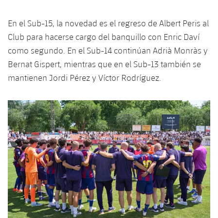
Servicios Médicos
Acreditaciones
En el Sub-15, la novedad es el regreso de Albert Peris al
Accesibilidad
Instalaciones
Club para hacerse cargo del banquillo con Enric Daví
como segundo. En el Sub-14 continúan Adrià Monràs y
Bernat Gispert, mientras que en el Sub-13 también se
mantienen Jordi Pérez y Víctor Rodríguez.