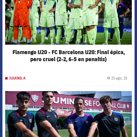
Flamengo U20 - FC Barcelona U20: Final épica,
pero cruel (2-2, 6-5 en penaltis)
23 ago. 25
JUVENIL A
label.
FCB Barcelona badge