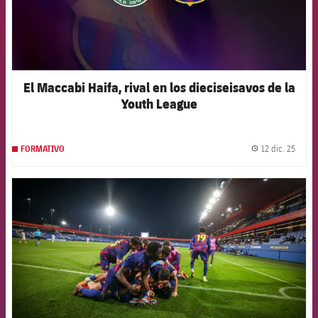
El Maccabi Haifa, rival en los dieciseisavos de la
Youth League
12 dic. 25
FORMATIVO
label.
FCB Barcelona badge