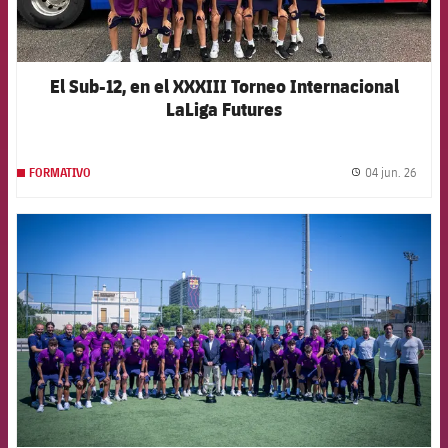
El Sub-12, en el XXXIII Torneo Internacional
LaLiga Futures
04 jun. 26
FORMATIVO
label.
FCB Barcelona badge