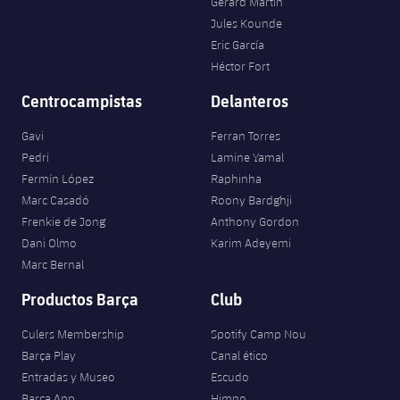
Gerard Martín
Jules Kounde
Eric García
Héctor Fort
Centrocampistas
Delanteros
Gavi
Ferran Torres
Pedri
Lamine Yamal
Fermín López
Raphinha
Marc Casadó
Roony Bardghji
Frenkie de Jong
Anthony Gordon
Dani Olmo
Karim Adeyemi
Marc Bernal
Productos Barça
Club
Culers Membership
Spotify Camp Nou
Barça Play
Canal ético
Entradas y Museo
Escudo
Barça App
Himno