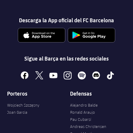
Descarga la App oficial del FC Barcelona
Sigue al Barça en las redes sociales
facebook
x
youtube
instagram
spotify
discord
tiktok
Porteros
Defensas
Wojciech Szczęsny
Alejandro Balde
Joan Garcia
Ronald Araujo
Pau Cubarsí
Andreas Christensen