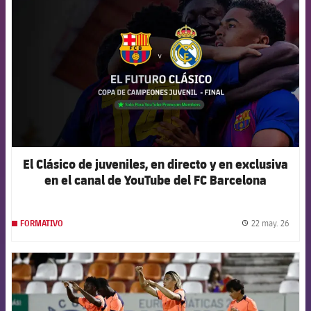
El Clásico de juveniles, en directo y en exclusiva
en el canal de YouTube del FC Barcelona
22 may. 26
FORMATIVO
label.
FCB Barcelona badge