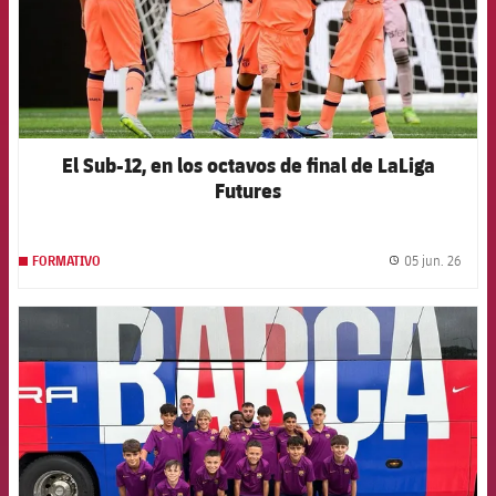
El Sub-12, en los octavos de final de LaLiga
Futures
05 jun. 26
FORMATIVO
label.
FCB Barcelona badge