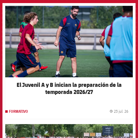
FCB Barcelona badge
El Juvenil A y B inician la preparación de la
temporada 2026/27
23 jul. 26
FORMATIVO
label.
FCB Barcelona badge