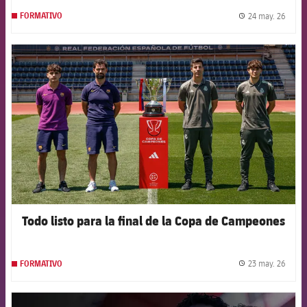
24 may. 26
FORMATIVO
label.
FCB Barcelona badge
Todo listo para la final de la Copa de Campeones
23 may. 26
FORMATIVO
label.
FCB Barcelona badge