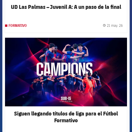
UD Las Palmas – Juvenil A: A un paso de la final
21 may. 26
FORMATIVO
label.
FCB Barcelona badge
Siguen llegando títulos de liga para el Fútbol
Formativo