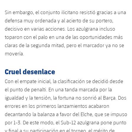
Servicios Médicos
Acreditaciones
Sin embargo, el conjunto ilicitano resistió gracias a una
Accesibilidad
defensa muy ordenada y al acierto de su portero,
Instalaciones
decisivo en varias acciones. Los azulgrana incluso
toparon con el palo en una de las oportunidades más
claras de la segunda mitad, pero el marcador ya no se
movería.
Cruel desenlace
Con el empate inicial, la clasificación se decidió desde
el punto de penalti. En una tanda marcada por la
igualdad y la tensión, la fortuna no sonrió al Barça. Dos
errores en los primeros lanzamientos acabaron
decantando la balanza a favor del Elche, que se impuso
por 1-3. De este modo, el Sub-12 azulgrana pone punto
y final a su participación en el torneo, el mérito de