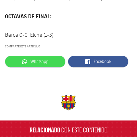
OCTAVAS DE FINAL:
Barça 0-0 Elche (1-3)
COMPARTE ESTE ARTÍCULO
label.aria.whatsapp
label.aria.facebook
Whatsapp
Facebook
label.aria.barcelona
RELACIONADO
CON ESTE CONTENIDO