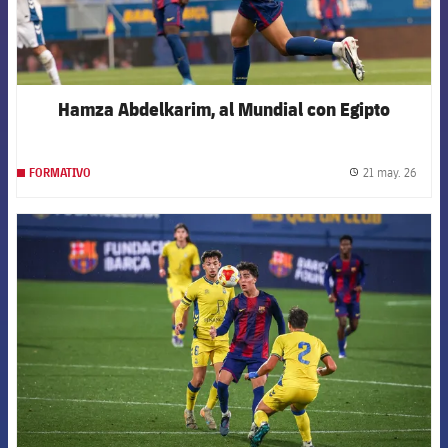
Hamza Abdelkarim, al Mundial con Egipto
21 may. 26
FORMATIVO
label.
FCB Barcelona badge