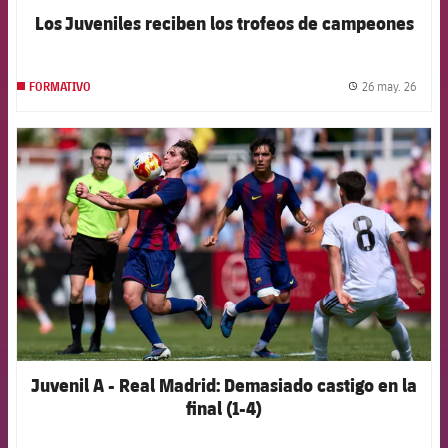
Los Juveniles reciben los trofeos de campeones
26 may. 26
FORMATIVO
label.
FCB Barcelona badge
Juvenil A - Real Madrid: Demasiado castigo en la
final (1-4)