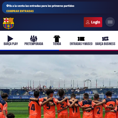
⚽Ya a la venta las entradas para los primeros partidos
COMPRAR ENTRADAS
FC Barcelona club badge
b-play
culers-ball
uniform
ticket-full
ticket-v
BARÇA PLAY
PRETEMPORADA
TIENDA
ENTRADAS Y MUSEO
BARÇA BUSINESS