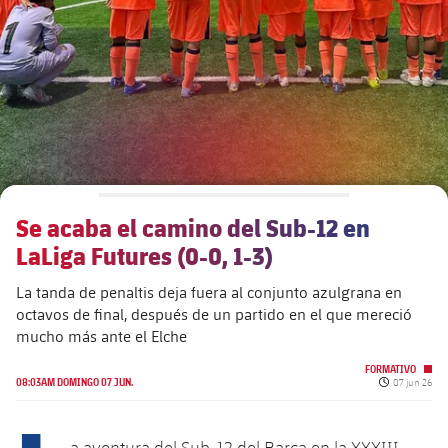
plusicon
más
Junta Directiva
plusicon
más
Estructura ejecutiva
Barça Academy
plusicon
más
Organigramas
Más que un club
chevron-right
label.aria.chevronright
Se acaba el camino del Sub-12 en
Década a década
LaLiga Futures (0-0, 1-3)
Órganos
Masia 360
chevron-right
label.aria.chevronright
Presidentes
La tanda de penaltis deja fuera al conjunto azulgrana en
octavos de final, después de un partido en el que mereció
Documents
La Masia
chevron-right
label.aria.chevronright
Jugadores de leyenda
mucho más ante el Elche
FORMATIVO
Comisiones y órganos
Fecha de pub
Entrenadores
08:03AM DOMINGO 07 JUN.
07 jun 26
chevron-right
label.aria.chevronright
Centro de documentación
a aventura del Sub-12 del Barça en la XXXIII