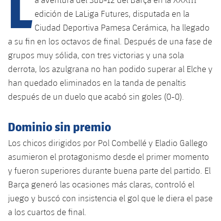
L
edición de LaLiga Futures, disputada en la
Ciudad Deportiva Pamesa Cerámica, ha llegado
plusicon
más
a su fin en los octavos de final. Después de una fase de
grupos muy sólida, con tres victorias y una sola
Instalaciones
derrota, los azulgrana no han podido superar al Elche y
han quedado eliminados en la tanda de penaltis
Spotify Camp Nou
después de un duelo que acabó sin goles (0-0).
Palau Blaugrana
Dominio sin premio
Estadi Johan Cruyff
Los chicos dirigidos por Pol Combellé y Eladio Gallego
asumieron el protagonismo desde el primer momento
Barça Cafe
y fueron superiores durante buena parte del partido. El
plusicon
más
Barça generó las ocasiones más claras, controló el
Ciutat Esportiva
juego y buscó con insistencia el gol que le diera el pase
Servicios
plusicon
más
a los cuartos de final.
La Masia