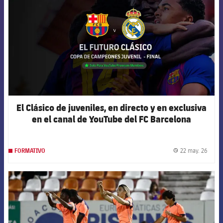
El Clásico de juveniles, en directo y en exclusiva
en el canal de YouTube del FC Barcelona
22 may. 26
FORMATIVO
label.
FCB Barcelona badge