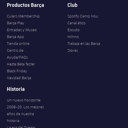
Productos Barça
Club
Culers Membership
Spotify Camp Nou
Barça Play
Canal ético
Entradas y Museo
Escudo
Barça App
Himno
Tienda online
Trabaja en las Barça
Centro de
Stores
Ayuda/FAQs
Hazte Beta Tester
Black Friday
Navidad Barça
Historia
Un nuevo horizonte
2008-20. Los mejores
años de nuestra
historia
La era del Dream