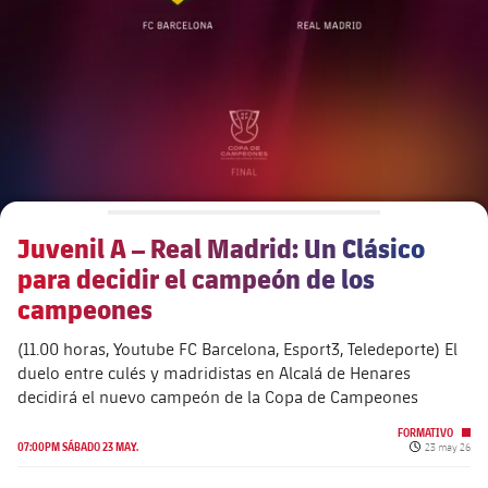
plusicon
más
Junta Directiva
plusicon
más
Estructura ejecutiva
Barça Academy
plusicon
más
Organigramas
Más que un club
chevron-right
label.aria.chevronright
Juvenil A – Real Madrid: Un Clásico
Década a década
para decidir el campeón de los
Órganos
Masia 360
chevron-right
label.aria.chevronright
campeones
Presidentes
(11.00 horas, Youtube FC Barcelona, ​​Esport3, Teledeporte) El
Documents
La Masia
chevron-right
label.aria.chevronright
Jugadores de leyenda
duelo entre culés y madridistas en Alcalá de Henares
decidirá el nuevo campeón de la Copa de Campeones
Comisiones y órganos
Entrenadores
chevron-right
label.aria.chevronright
FORMATIVO
Fecha de pub
07:00PM SÁBADO 23 MAY.
23 may 26
Centro de documentación