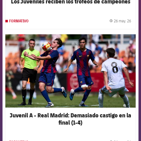
Los Juveniles reciben los trofeos de campeones
26 may. 26
FORMATIVO
label.
FCB Barcelona badge
Juvenil A - Real Madrid: Demasiado castigo en la
final (1-4)