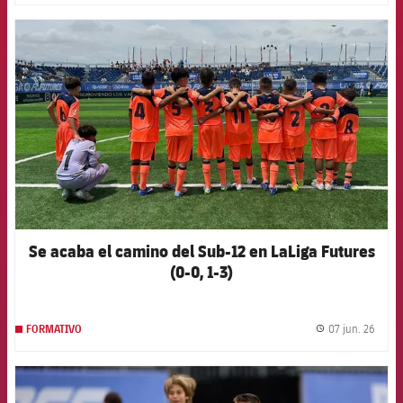
FCB Barcelona badge
Se acaba el camino del Sub-12 en LaLiga Futures
(0-0, 1-3)
07 jun. 26
FORMATIVO
label.
FCB Barcelona badge