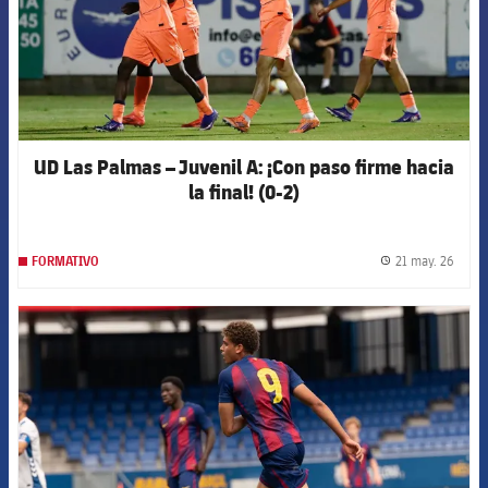
UD Las Palmas – Juvenil A: ¡Con paso firme hacia
la final! (0-2)
21 may. 26
FORMATIVO
label.
FCB Barcelona badge