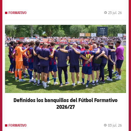
23 jul. 26
FORMATIVO
label.
FCB Barcelona badge
Definidos los banquillos del Fútbol Formativo
2026/27
03 jul. 26
FORMATIVO
label.