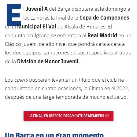
E
Juvenil A
l
del Barça disputará este domingo a
Copa de Campeones
las 11 horas la final de la
plusicon
más
Municipal El Val
en el
de Alcalá de Henares. El
Real Madrid
conjunto azulgrana se enfrentará al
en un
Instalaciones
Clásico juvenil de alto nivel que pondrá cara a cara a
Spotify Camp Nou
los dos equipos campeones de sus respectivos grupos
División de Honor Juvenil.
de la
Palau Blaugrana
Los
culers
buscarán levantar un título que el club ha
Estadi Johan Cruyff
conquistado en cuatro ocasiones, la última en el 2022,
después de una larga temporada de mucho esfuerzo.
Barça Cafe
plusicon
más
LA FINAL, EN DIRECTO PARA YOUTUBE MEMBERS
ENLACE EXTERNO
Ciutat Esportiva
Servicios
plusicon
más
Un Barça en un gran momento
La Masia