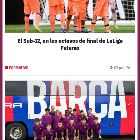
El Sub-12, en los octavos de final de LaLiga
Futures
05 jun. 26
FORMATIVO
label.
FCB Barcelona badge