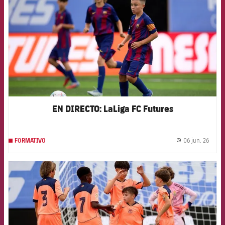
EN DIRECTO: LaLiga FC Futures
06 jun. 26
FORMATIVO
label.
FCB Barcelona badge