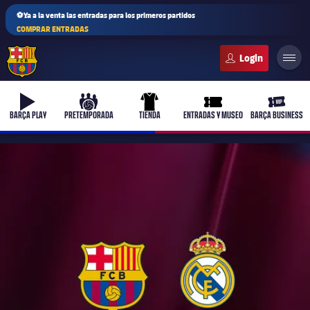
⚽Ya a la venta las entradas para los primeros partidos
COMPRAR ENTRADAS
FC Barcelona club badge
b-play
culers-ball
uniform
ticket-full
ticket-v
BARÇA PLAY
PRETEMPORADA
TIENDA
ENTRADAS Y MUSEO
BARÇA BUSINESS