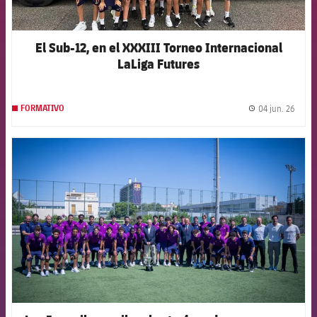
El Sub-12, en el XXXIII Torneo Internacional
LaLiga Futures
04 jun. 26
FORMATIVO
label.
FCB Barcelona badge