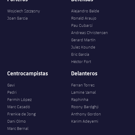
Wojciech Szczęsny
Alejandro Balde
Joan Garcia
Ronald Araujo
Pau Cubarsí
Andreas Christensen
Gerard Martín
Jules Kounde
Eric García
Héctor Fort
Centrocampistas
Delanteros
Gavi
Ferran Torres
Pedri
Lamine Yamal
Fermín López
Raphinha
Marc Casadó
Roony Bardghji
Frenkie de Jong
Anthony Gordon
Dani Olmo
Karim Adeyemi
Marc Bernal