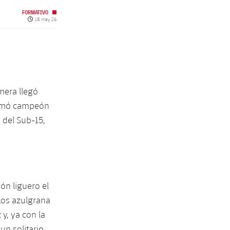
FORMATIVO
Fecha de publicación
18 may 26
mera llegó
clamó campeón
 del Sub-15,
ón liguero el
Los azulgrana
 y, ya con la
un solitario