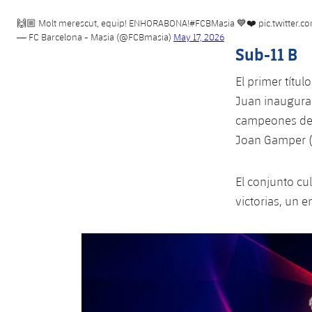
🙌🏼 Molt merescut, equip! ENHORABONA!
#FCBMasia
💙❤️
pic.twitter
— FC Barcelona - Masia (@FCBmasia)
May 17, 2026
Sub-11 B
El primer títul
Juan inaugurar
campeones de l
Joan Gamper (8
El conjunto c
victorias, un e