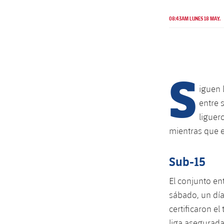
08:43AM LUNES 18 MAY.
S
iguen 
entre 
liguer
mientras que e
Sub-15
El conjunto en
sábado, un día
certificaron el
liga asegurada,