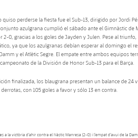
quiso perderse la fiesta fue el Sub-13, dirigido por Jordi Pé
conjunto azulgrana cumplió el sábado ante el Gimnàstic de
r 2-0, gracias a los goles de Jayden y Julen. Pese al triunfo, 
ico, ya que los azulgranas debían esperar al domingo el re
 Damm y el Atlètic Segre. El empate entre ambos equipos te
l campeonato de la División de Honor Sub-13 para el Barça.
ción finalizada, los blaugrana presentan un balance de 24 vi
derrotas, con 105 goles a favor y sólo 13 en contra.
s a la victòria d’ahir contra el Nàstic Manresa (2-0) i l’empat d’avui de la Da