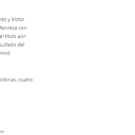
rez y Víctor
 Manresa con
el título aún
sultado del
rminó
ctorias, cuatro
mm!