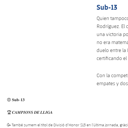
Sub-13
Quien tampoco 
Rodríguez. El 
una victoria po
no era matemát
duelo entre la
certificando e
Con la competi
empates y dos 
😍 𝐒𝐮𝐛-𝟏𝟑
🏆 𝑪𝑨𝑴𝑷𝑰𝑶𝑵𝑺 𝑫𝑬 𝑳𝑳𝑰𝑮𝑨
🥳 També sumem el títol de Divisió d’Honor S13 en l’última jornada, gràcie