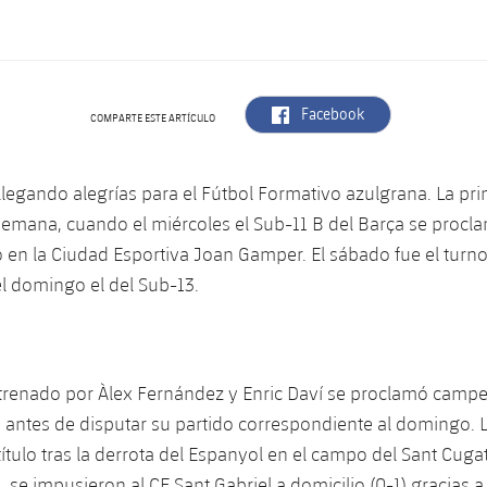
label.aria.facebook
Facebook
COMPARTE ESTE ARTÍCULO
llegando alegrías para el Fútbol Formativo azulgrana. La pri
semana, cuando el miércoles el Sub-11 B del Barça se pro
o en la Ciudad Esportiva Joan Gamper. El sábado fue el turno
l domingo el del Sub-13.
trenado por Àlex Fernández y Enric Daví se proclamó campe
 antes de disputar su partido correspondiente al domingo. 
 título tras la derrota del Espanyol en el campo del Sant Cugat
 se impusieron al CE Sant Gabriel a domicilio (0-1) gracias a 