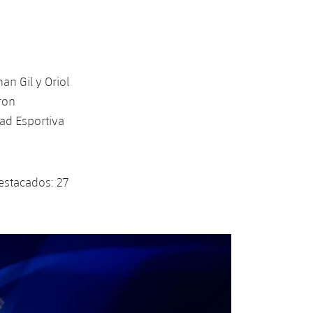
an Gil y Oriol
ron
dad Esportiva
estacados: 27