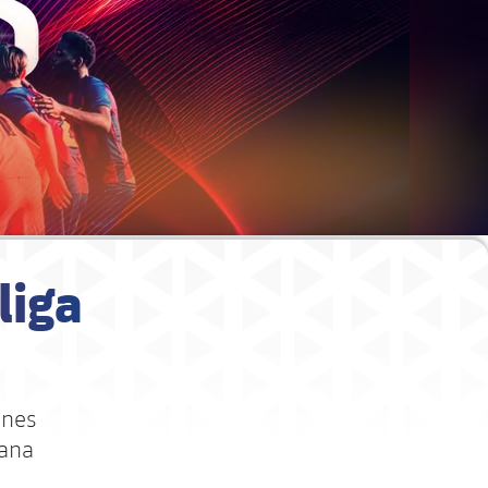
liga
ones
mana