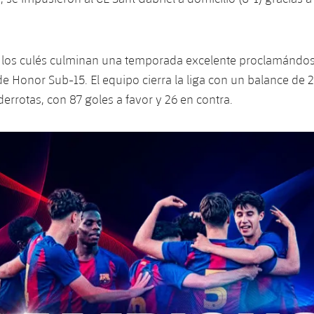
, los culés culminan una temporada excelente proclamánd
de Honor Sub-15. El equipo cierra la liga con un balance de 2
errotas, con 87 goles a favor y 26 en contra.