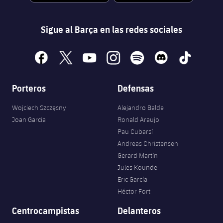
Sigue al Barça en las redes sociales
facebook
x
youtube
instagram
spotify
discord
tiktok
Porteros
Defensas
Wojciech Szczęsny
Alejandro Balde
Joan Garcia
Ronald Araujo
Pau Cubarsí
Andreas Christensen
Gerard Martín
Jules Kounde
Eric García
Héctor Fort
Centrocampistas
Delanteros