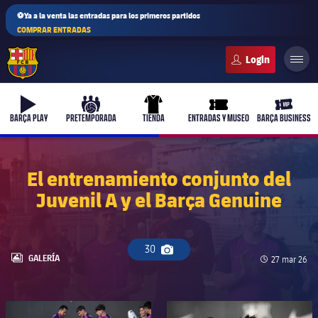
⚽Ya a la venta las entradas para los primeros partidos
COMPRAR ENTRADAS
FC Barcelona club badge
b-play
culers-ball
uniform
ticket-full
ticket-v
BARÇA PLAY
PRETEMPORADA
TIENDA
ENTRADAS Y MUSEO
BARÇA BUSINESS
El entrenamiento conjunto del
Juvenil A y el Barça Genuine
30
Icono de cámara
LABEL.ARIA.GALLERY
GALERÍA
Fecha de pu
27 mar 26
FC Barcelona club badge
FC Barcelona club badge