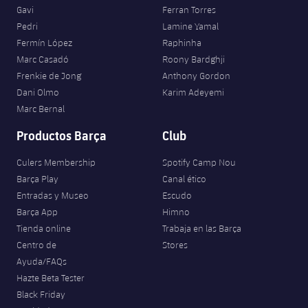
Gavi
Ferran Torres
Pedri
Lamine Yamal
Fermín López
Raphinha
Marc Casadó
Roony Bardghji
Frenkie de Jong
Anthony Gordon
Dani Olmo
Karim Adeyemi
Marc Bernal
Productos Barça
Club
Culers Membership
Spotify Camp Nou
Barça Play
Canal ético
Entradas y Museo
Escudo
Barça App
Himno
Tienda online
Trabaja en las Barça
Centro de
Stores
Ayuda/FAQs
Hazte Beta Tester
Black Friday