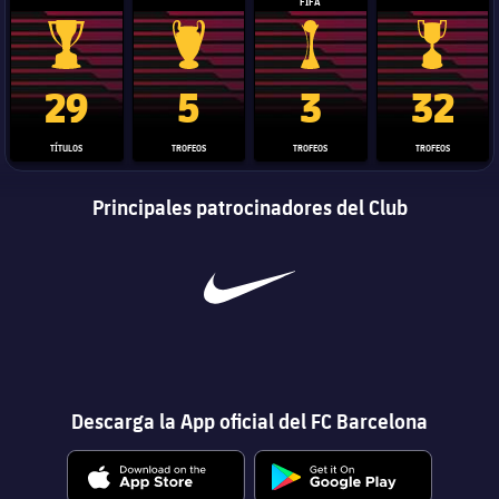
FIFA
Trofeo de La Liga
Trofeo de la Liga de Campeones
Trofeo del Mundial de Clube
Copa del 
29
5
3
32
TÍTULOS
TROFEOS
TROFEOS
TROFEOS
Principales patrocinadores del Club
Descarga la App oficial del FC Barcelona