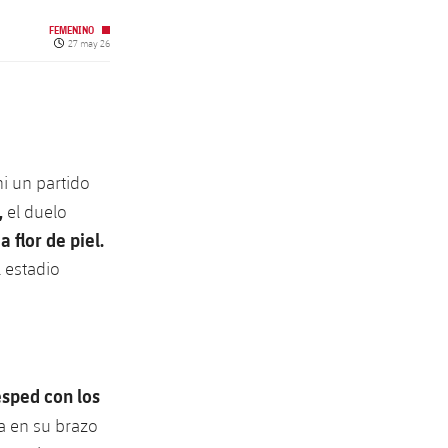
FEMENINO
Fecha de publicación
27 may 26
i un partido
,
el duelo
 flor de piel.
l estadio
ésped con los
na en su brazo