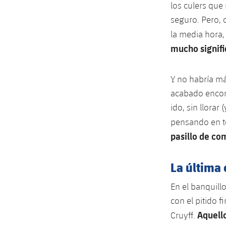
los culers que
seguro. Pero, 
la media hora,
mucho signifi
Y no habría má
acabado encont
ido, sin llorar
pensando en to
pasillo de co
La última 
En el banquill
con el pitido f
Aquello
Cruyff.