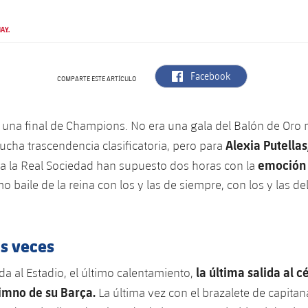
AY.
label.aria.facebook
Facebook
COMPARTE ESTE ARTÍCULO
 una final de Champions. No era una gala del Balón de Oro n
Alexia Putellas
cha trascendencia clasificatoria, pero para
emoción a
a la Real Sociedad han supuesto dos horas con la
mo baile de la reina con los y las de siempre, con los y las de
as veces
la última salida al c
da al Estadio, el último calentamiento,
imno de su Barça.
La última vez con el brazalete de capita