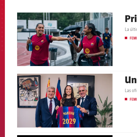
Pr
FCB Barcelona badge
La últ
FEM
Un
FCB Barcelona badge
Las of
FEM