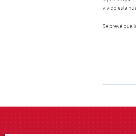
vivido esta n
Se prevé que l
label.aria.barcelon