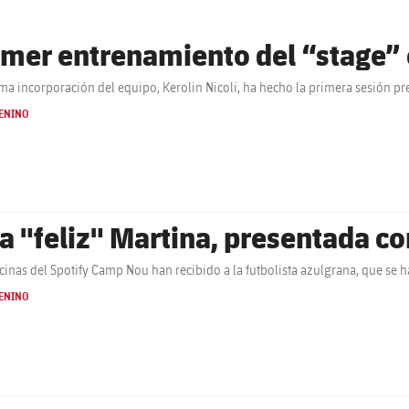
imer entrenamiento del “stage” 
ima incorporación del equipo, Kerolin Nicoli, ha hecho la primera sesión 
ENINO
a "feliz" Martina, presentada c
icinas del Spotify Camp Nou han recibido a la futbolista azulgrana, que se 
ENINO