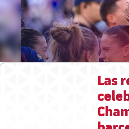
Las r
cele
Cham
barc