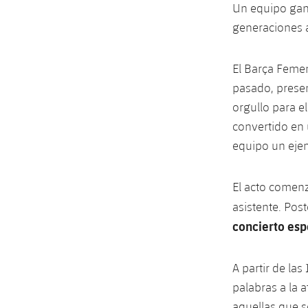
Un equipo gana
generaciones 
El Barça Feme
pasado, prese
orgullo para e
convertido en 
equipo un ejem
El acto comenz
asistente. Pos
concierto esp
A partir de la
palabras a la 
aquellas que 