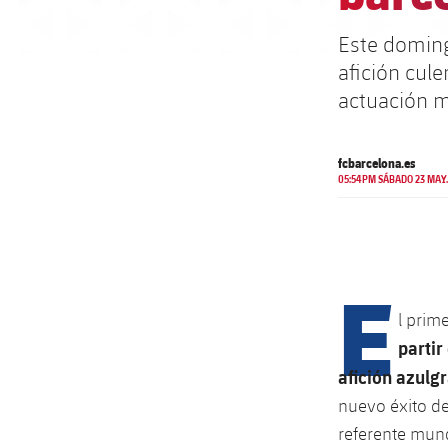
Este domingo
afición cule
actuación m
fcbarcelona.es
05:54PM SÁBADO 23 MAY.
E
l prim
partir
afición azulg
nuevo éxito d
referente mund