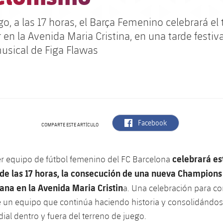
, a las 17 horas, el Barça Femenino celebrará el t
r en la Avenida Maria Cristina, en una tarde festiv
usical de Figa Flawas
label.aria.facebook
Facebook
COMPARTE ESTE ARTÍCULO
celebrará es
er equipo de fútbol femenino del FC Barcelona
 de las 17 horas, la consecución de una nueva Champions
rana en la Avenida Maria Cristin
a. Una celebración para co
e un equipo que continúa haciendo historia y consolidánd
ial dentro y fuera del terreno de juego.