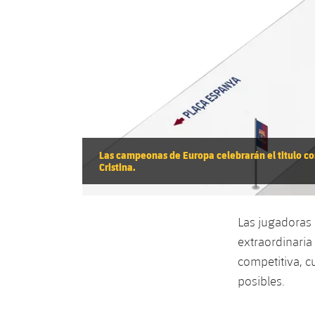
Las campeonas de Europa celebrarán el titulo con
Cristina.
Las jugadoras
extraordinaria
competitiva, c
posibles.