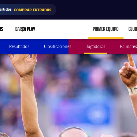
artidos
COMPRAR ENTRADAS
RS
BARÇA PLAY
PRIMER EQUIPO
CLUB
LABEL.ARIA.CARE
Resultados
Clasificaciones
Jugadoras
Palmarés