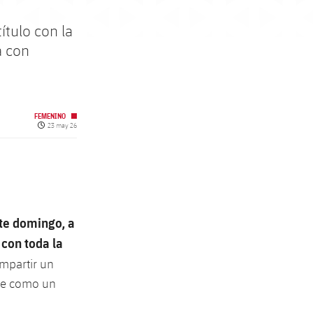
ítulo con la
a con
FEMENINO
Fecha de publicación
23 may 26
te domingo, a
 con toda la
mpartir un
ose como un