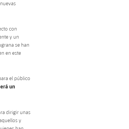
s nuevas
ecto con
ente y un
augrana se han
en en este
ara el público
cerá un
ra dirigir unas
aquellos y
quienes han