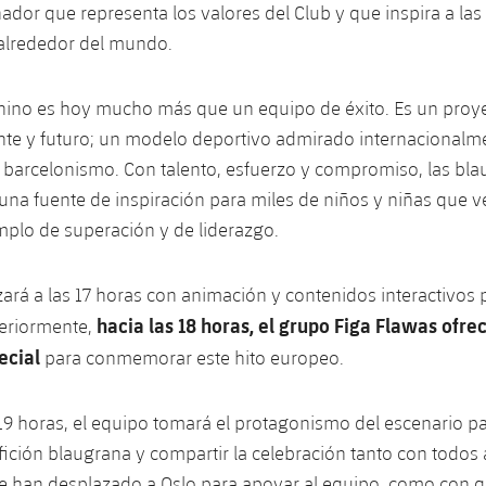
dor que representa los valores del Club y que inspira a la
alrededor del mundo.
nino es hoy mucho más que un equipo de éxito. Es un proy
nte y futuro; un modelo deportivo admirado internacionalm
l barcelonismo. Con talento, esfuerzo y compromiso, las bl
una fuente de inspiración para miles de niños y niñas que v
plo de superación y de liderazgo.
ará a las 17 horas con animación y contenidos interactivos p
hacia las 18 horas, el grupo Figa Flawas ofre
teriormente,
ecial
para conmemorar este hito europeo.
s 19 horas, el equipo tomará el protagonismo del escenario pa
afición blaugrana y compartir la celebración tanto con todos 
se han desplazado a Oslo para apoyar al equipo, como con 