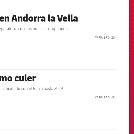
en Andorra la Vella
preparatoria con sus nuevas compañeras
06 ago. 26
label.share.
omo culer
ha vinculado con el Barça hasta 2029
06 ago. 26
label.share.