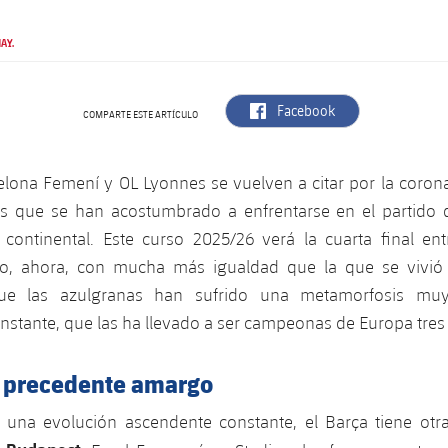
AY.
label.aria.facebook
Facebook
COMPARTE ESTE ARTÍCULO
elona Femení y OL Lyonnes se vuelven a citar por la coron
s que se han acostumbrado a enfrentarse en el partido d
i continental. Este curso 2025/26 verá la cuarta final en
ro, ahora, con mucha más igualdad que la que se vivió
que las azulgranas han sufrido una metamorfosis muy
nstante, que las ha llevado a ser campeonas de Europa tres
 precedente amargo
una evolución ascendente constante, el Barça tiene otra