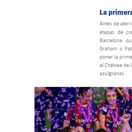
La primera
Antes de aterr
etapas de cr
Barcelona, q
Graham o Patr
poner la prime
al Chelsea de
azulgranas.