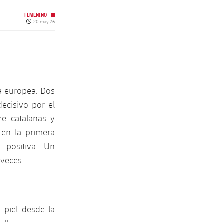
FEMENINO
Fecha de publicación
20 may 26
a europea. Dos
ecisivo por el
tre catalanas y
 en la primera
 positiva. Un
 veces.
 piel desde la