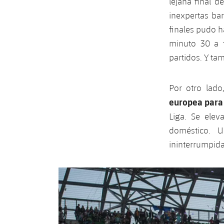
lejana final d
inexpertas bar
finales pudo 
minuto 30 a f
partidos. Y ta
Por otro lado
europea para
Liga. Se ele
doméstico. 
ininterrumpida