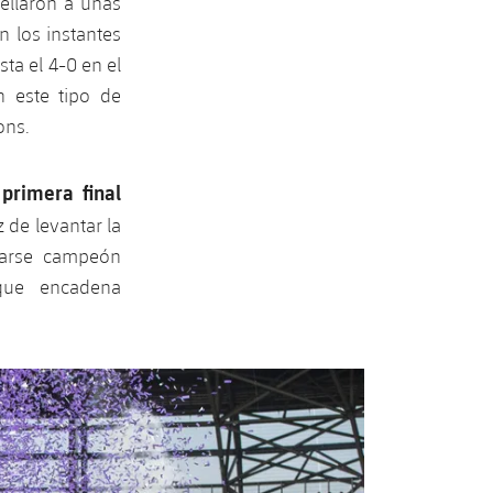
pellaron a unas
n los instantes
a el 4-0 en el
n este tipo de
ons.
primera final
a
 de levantar la
marse campeón
que encadena