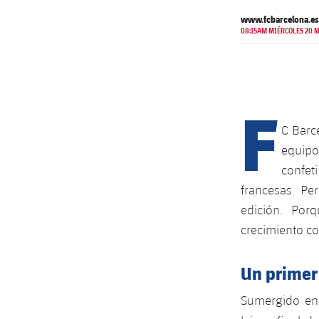
www.fcbarcelona.es
08:15AM MIÉRCOLES 20 M
F
C Barc
equipo
confet
francesas. Pe
edición. Por
crecimiento co
Un primer
Sumergido en 