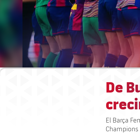
De Bu
crec
El Barça Fe
Champions c