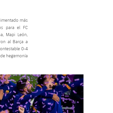
erimentado más
ns para el FC
a, Mapi León,
ron al Barça a
contestable 0-4
y de hegemonía