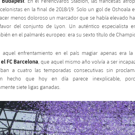
Budapest
e
. En el Ferencváros Stadion, las francesas atro
celonistas en la final de 2018/19. Solo un gol de Oshoala e
hacer menos doloroso un marcador que se había elevado hast
avor del conjunto de Lyon. Un auténtico especialista e
mbién en el palmarés europeo: era su sexto título de Champi
, aquel enfrentamiento en el país magiar apenas era l
 el FC Barcelona
, que aquel mismo año volvía a ser incapaz
vaban a cuatro las temporadas consecutivas sin procla
Un hecho que hoy en día parece inexplicable, por
mente siete ligas ganadas.