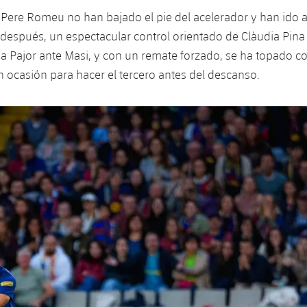
e Pere Romeu no han bajado el pie del acelerador y han ido 
espués, un espectacular control orientado de Clàudia Pina
 a Pajor ante Masi, y con un remate forzado, se ha topado c
an ocasión para hacer el tercero antes del descanso.