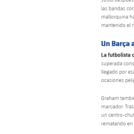
las bandas co
mallorquina h
mantenido el m
Un Barça a
La futbolista
superada const
llegado por es
ocasiones peli
Graham también
marcador. Tras
un centro-chut
rematando en