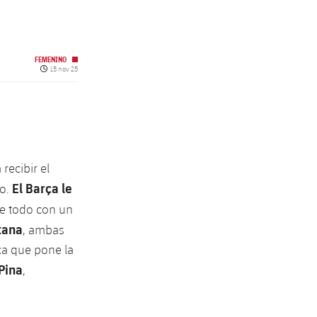
FEMENINO
Fecha de publicación
15 nov 25
recibir el
El Barça le
do.
e todo con un
tana
, ambas
ça que pone la
Pina
,