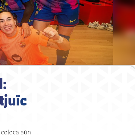
d:
tjuïc
e coloca aún