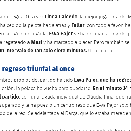
Linda Caicedo
daba tregua. Otra vez
, la mejor jugadora del 
Feller
 ha cedido la pelota hacia atrás y
, con todo a favor, h
Ewa Pajor
En la siguiente jugada,
se ha desmarcado y, desp
Masi
ha regateado a
y ha marcado a placer. Pero también se
n intervalo de tan solo siete minutos.
Una locura.
 regreso triunfal al once
Ewa Pajor, que ha regre
mbres propios del partido ha sido
En el minuto 14 
 lesión, la polaca ha vuelto para quedarse.
l partido
, con una jugada individual de Clàudia Pina, que h
 superado y le ha puesto un centro raso que Ewa Pajor solo
do de la red. Se adelantaba el Barça, que lo estaba merecie
, con el Barça dominando el partido y golpeando de forma 