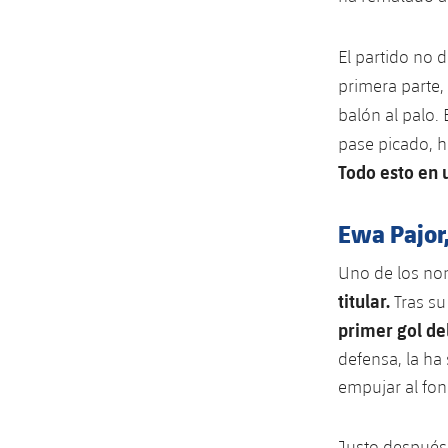
El partido no 
primera parte,
balón al palo. 
pase picado, 
Todo esto en u
Ewa Pajor,
Uno de los no
titular.
Tras su
primer gol de
defensa, la ha
empujar al fon
Justo después