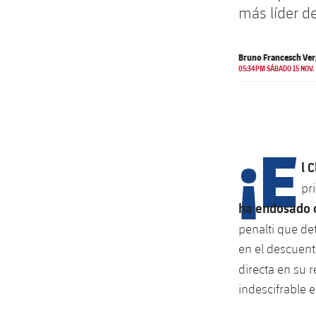
más líder de
Bruno Francesch Verg
05:34PM SÁBADO 15 NOV.
¡E
l 
pr
ha endosado c
penalti que d
en el descuent
directa en su r
indescifrable