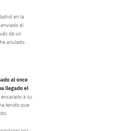
Madrid en la
a enviado el
ués de un
 ha anulado.
sado al once
ha llegado el
a encarado a su
 ha tenido que
ndo.
constante por