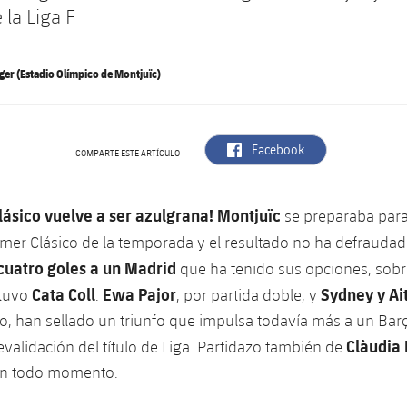
 la Liga F
er (Estadio Olímpico de Montjuïc)
label.aria.facebook
Facebook
COMPARTE ESTE ARTÍCULO
Clásico vuelve a ser azulgrana! Montjuïc
se preparaba para 
imer Clásico de la temporada y el resultado no ha defrauda
uatro goles a un Madrid
que ha tenido sus opciones, sobr
Cata Coll
Ewa Pajor
Sydney y Ai
etuvo
.
, por partida doble, y
o, han sellado un triunfo que impulsa todavía más a un Bar
Clàudia 
evalidación del título de Liga. Partidazo también de
 en todo momento.