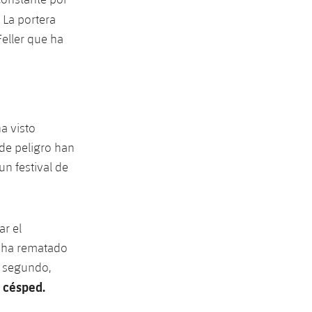
. La portera
eller que ha
ha visto
de peligro han
n festival de
r el
y ha rematado
l segundo,
l césped.