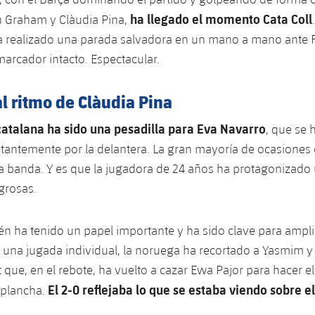
ha llegado el momento Cata Coll
n Graham y Clàudia Pina,
a realizado una parada salvadora en un mano a mano ante F
arcador intacto. Espectacular.
l ritmo de Clàudia Pina
 catalana ha sido una pesadilla para Eva Navarro
, que se 
antemente por la delantera. La gran mayoría de ocasiones 
a banda. Y es que la jugadora de 24 años ha protagonizado u
grosas.
 ha tenido un papel importante y ha sido clave para amplia
 una jugada individual, la noruega ha recortado a Yasmim 
 que, en el rebote, ha vuelto a cazar Ewa Pajor para hacer e
El 2-0 reflejaba lo que se estaba viendo sobre e
 plancha.