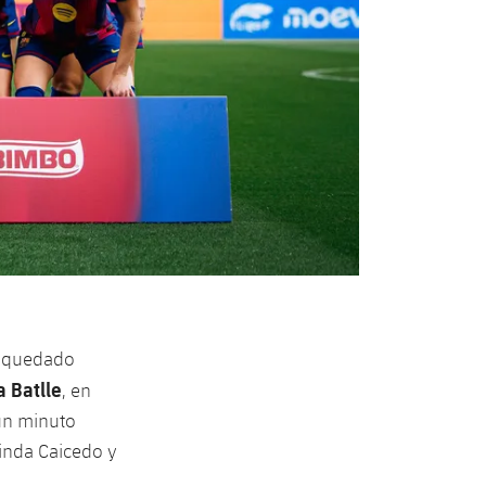
ha quedado
 Batlle
, en
 un minuto
Linda Caicedo y