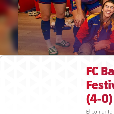
FC Ba
Festi
(4-0)
El conjunto