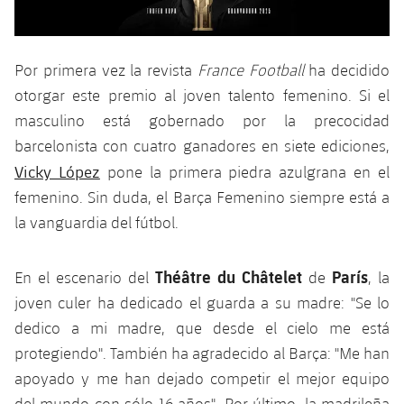
Servicios Médicos
Acreditaciones
Accesibilidad
Instalaciones
Por primera vez la revista
France Football
ha decidido
otorgar este premio al joven talento femenino. Si el
masculino está gobernado por la precocidad
barcelonista con cuatro ganadores en siete ediciones,
Vicky López
pone la primera piedra azulgrana en el
femenino. Sin duda, el Barça Femenino siempre está a
la vanguardia del fútbol.
Théâtre du Châtelet
París
En el escenario del
de
, la
joven culer ha dedicado el guarda a su madre: "Se lo
dedico a mi madre, que desde el cielo me está
protegiendo". También ha agradecido al Barça: "Me han
apoyado y me han dejado competir el mejor equipo
del mundo con sólo 16 años". Por último, la madrileña