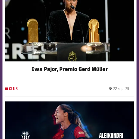
Ewa Pajor, Premio Gerd Müller
22 sep. 25
CLUB
label.
FCB Barcelona badge