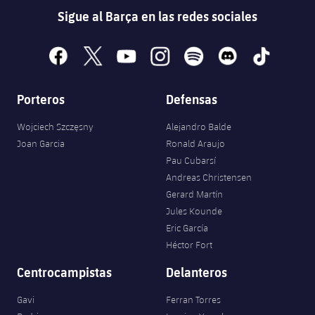
Sigue al Barça en las redes sociales
facebook
x
youtube
instagram
spotify
discord
tiktok
Porteros
Defensas
Wojciech Szczęsny
Alejandro Balde
Joan Garcia
Ronald Araujo
Pau Cubarsí
Andreas Christensen
Gerard Martín
Jules Kounde
Eric García
Héctor Fort
Centrocampistas
Delanteros
Gavi
Ferran Torres