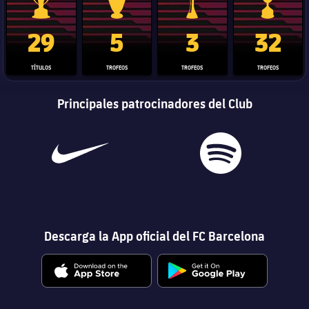
Trofeo de La Liga
Trofeo de la Liga de Campeones
Trofeo del Mundial de Clube
Copa del 
29
5
3
32
TÍTULOS
TROFEOS
TROFEOS
TROFEOS
Principales patrocinadores del Club
Descarga la App oficial del FC Barcelona