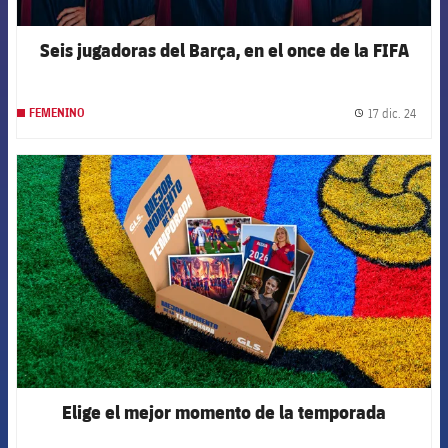
Seis jugadoras del Barça, en el once de la FIFA
17 dic. 24
FEMENINO
label.
FCB Barcelona badge
Elige el mejor momento de la temporada