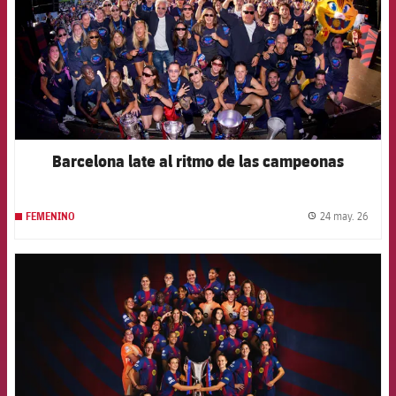
Barcelona late al ritmo de las campeonas
24 may. 26
FEMENINO
label.
FCB Barcelona badge