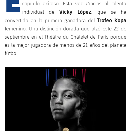
capítulo exitoso. Esta vez gracias al talento
Vicky López
individual de
, que se ha
plusicon
más
Trofeo Kopa
convertido en la primera ganadora del
femenino. Una distinción dorada que alzó este 22 de
Instalaciones
septiembre en el Théâtre du Châtelet de París porque
es la mejor jugadora de menos de 21 años del planeta
Spotify Camp Nou
fútbol.
Palau Blaugrana
Estadi Johan Cruyff
Barça Cafe
plusicon
más
Ciutat Esportiva
Servicios
plusicon
más
La Masia