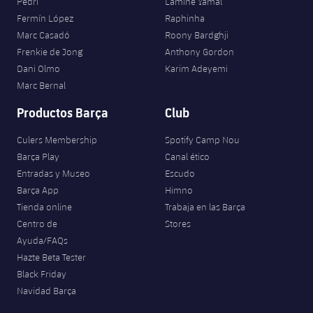
Pedri
Lamine Yamal
Fermín López
Raphinha
Marc Casadó
Roony Bardghji
Frenkie de Jong
Anthony Gordon
Dani Olmo
Karim Adeyemi
Marc Bernal
Productos Barça
Club
Culers Membership
Spotify Camp Nou
Barça Play
Canal ético
Entradas y Museo
Escudo
Barça App
Himno
Tienda online
Trabaja en las Barça
Centro de
Stores
Ayuda/FAQs
Hazte Beta Tester
Black Friday
Navidad Barça