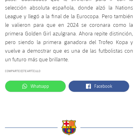
selección absoluta española, donde alzó la Nations
League y llegó a la final de la Eurocopa. Pero también
le valieron para que en 2024 se coronara como la
primera Golden Girl azulgrana. Ahora repite distinción,
pero siendo la primera ganadora del Trofeo Kopa y
vuelve a demostrar que es una de las futbolistas con
un futuro más que brillante.
COMPARTE ESTE ARTÍCULO
label.aria.whatsapp
label.aria.facebook
Whatsapp
Facebook