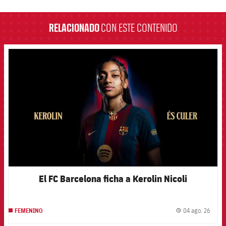
label.aria.barcelona
RELACIONADO
CON ESTE CONTENIDO
FCB Barcelona badge
El FC Barcelona ficha a Kerolin Nicoli
04 ago. 26
FEMENINO
label.