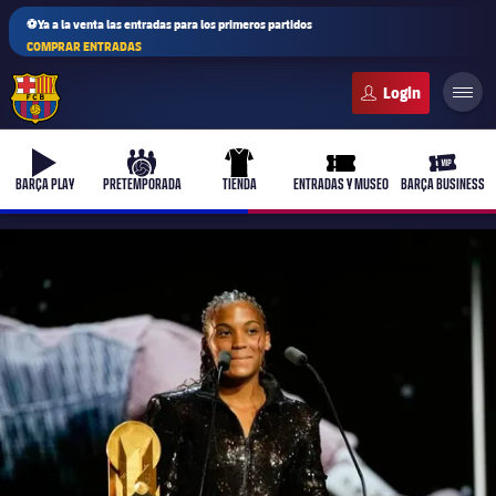
⚽Ya a la venta las entradas para los primeros partidos
COMPRAR ENTRADAS
FC Barcelona club badge
b-play
culers-ball
uniform
ticket-full
ticket-v
BARÇA PLAY
PRETEMPORADA
TIENDA
ENTRADAS Y MUSEO
BARÇA BUSINESS