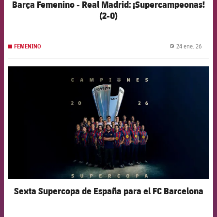
Barça Femenino - Real Madrid: ¡Supercampeonas!
(2-0)
24 ene. 26
FEMENINO
label.
FCB Barcelona badge
Sexta Supercopa de España para el FC Barcelona