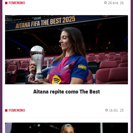
24 ene. 26
FEMENINO
label.
FCB Barcelona badge
Aitana repite como The Best
16 dic. 25
FEMENINO
label.
FCB Barcelona badge