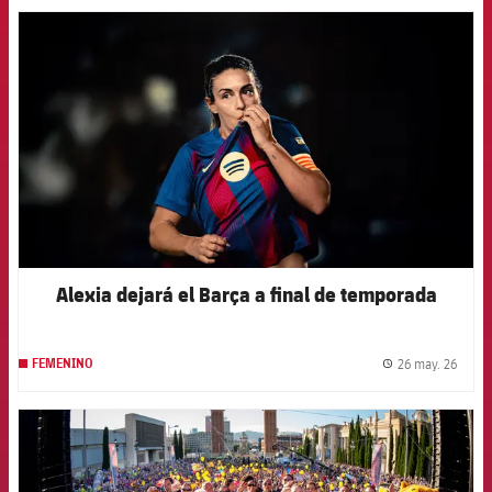
FCB Barcelona badge
Alexia dejará el Barça a final de temporada
26 may. 26
FEMENINO
label.
FCB Barcelona badge