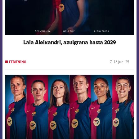
Laia Aleixandri, azulgrana hasta 2029
16 jun. 25
FEMENINO
label.
FCB Barcelona badge