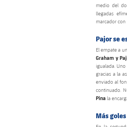
medio del dom
llegadas efí
marcador con 
Pajor se e
El empate a un
Graham y Paj
igualada. Uno
gracias a la a
enviado al fon
continuado. N
Pina
la encarg
Más goles
En la segund