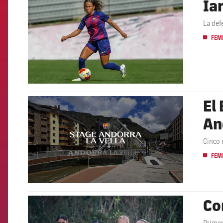
Ia
FCB Barcelona badge
La def
FEM
El
FCB Barcelona badge
An
Cinco 
FEM
Co
FCB Barcelona badge
Primer