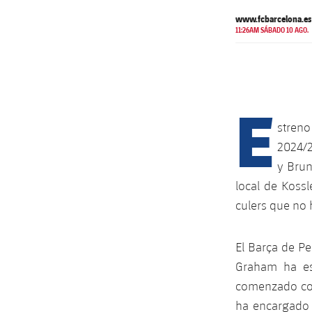
www.fcbarcelona.es
11:26AM SÁBADO 10 AGO.
E
stren
2024/2
y Brun
local de Kossl
culers que no
El Barça de Pe
Graham ha es
comenzado con
ha encargado 