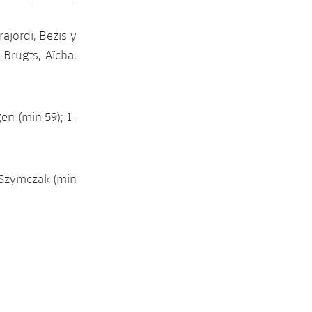
ajordi, Bezis y
Brugts, Aïcha,
gen (min 59); 1-
a Szymczak (min