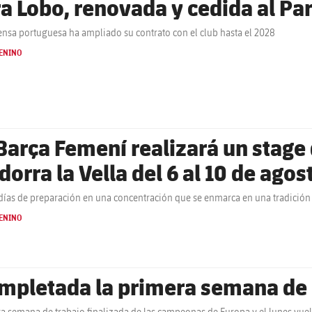
ra Lobo, renovada y cedida al P
ensa portuguesa ha ampliado su contrato con el club hasta el 2028
ENINO
 Barça Femení realizará un stag
dorra la Vella del 6 al 10 de agos
días de preparación en una concentración que se enmarca en una tradición
ENINO
mpletada la primera semana de
a semana de trabajo finalizada de las campeonas de Europa y el lunes vuel