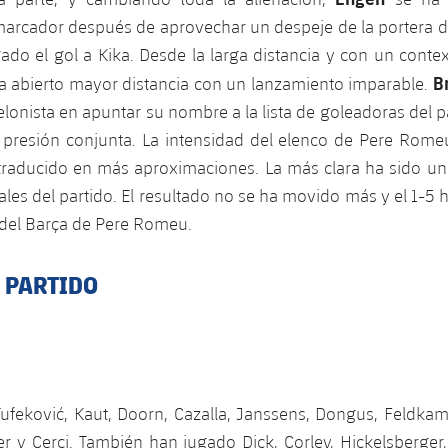
marcador después de aprovechar un despeje de la portera d
ado el gol a Kika. Desde la larga distancia y con un conte
B
 abierto mayor distancia con un lanzamiento imparable.
elonista en apuntar su nombre a la lista de goleadoras del 
presión conjunta. La intensidad del elenco de Pere Rome
 traducido en más aproximaciones. La más clara ha sido un 
ales del partido. El resultado no se ha movido más y el 1-5 h
 del Barça de Pere Romeu.
L PARTIDO
Tufeković, Kaut, Doorn, Cazalla, Janssens, Dongus, Feldka
r y Cerci. También han jugado Dick, Corley, Hickelsberger,