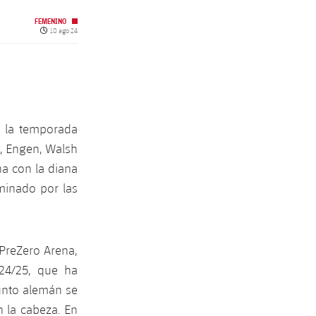
FEMENINO
Fecha de publicación
10 ago 24
 la temporada
a, Engen, Walsh
a con la diana
ominado por las
 PreZero Arena,
24/25, que ha
unto alemán se
 la cabeza. En