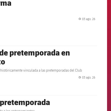
arma
03 ago. 26
label.share.
e de pretemporada en
to
 históricamente vinculada a las pretemporadas del Club
03 ago. 26
label.share.
 pretemporada
ta a los entrenamientos