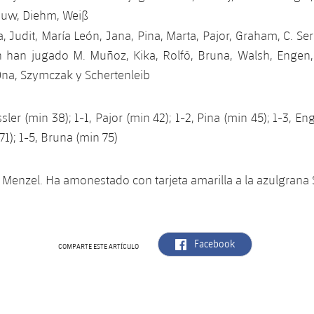
auw, Diehm, Weiß
 Judit, María León, Jana, Pina, Marta, Pajor, Graham, C. Serr
 han jugado M. Muñoz, Kika, Rolfö, Bruna, Walsh, Engen, 
Ona, Szymczak y Schertenleib
ssler (min 38); 1-1, Pajor (min 42); 1-2, Pina (min 45); 1-3, En
71); 1-5, Bruna (min 75)
a Menzel. Ha amonestado con tarjeta amarilla a la azulgran
label.aria.facebook
Facebook
COMPARTE ESTE ARTÍCULO