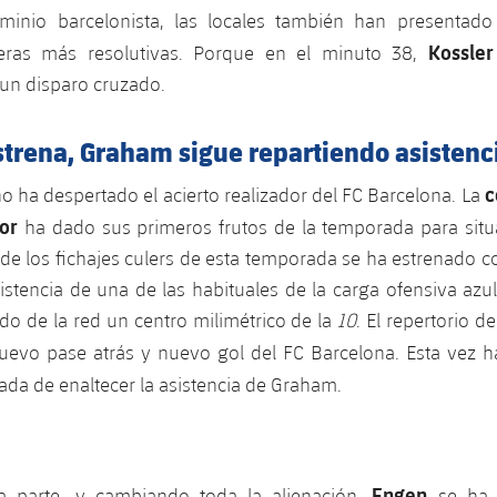
inio barcelonista, las locales también han presentado
Kossler
meras más resolutivas. Porque en el minuto 38,
un disparo cruzado.
strena, Graham sigue repartiendo asistenc
c
o ha despertado el acierto realizador del FC Barcelona. La
or
ha dado sus primeros frutos de la temporada para situ
 de los fichajes culers de esta temporada se ha estrenado 
sistencia de una de las habituales de la carga ofensiva azu
do de la red un centro milimétrico de la
10
. El repertorio d
uevo pase atrás y nuevo gol del FC Barcelona. Esta vez 
ada de enaltecer la asistencia de Graham.
Engen
a parte, y cambiando toda la alienación,
se ha 