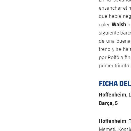
ensanchar el 
que había neg
Walsh
culer,
ha
siguiente barc
de una buena 
freno y se ha
por Rolfö a fin
primer triunfo
FICHA DE
Hoffenheim, 1
Barça, 5
Hoffenheim
: 
Memeti, Kossle