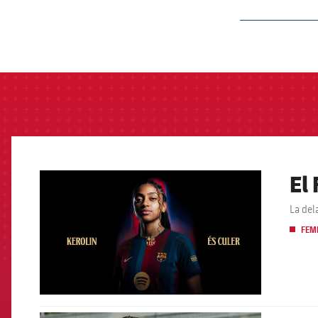
label.aria.barcelon
El
FCB Barcelona badge
La del
FEM