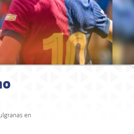
no
zulgranas en