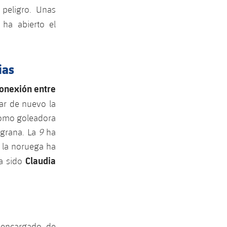
 peligro. Unas
ha abierto el
ias
onexión entre
ar de nuevo la
como goleadora
lgrana. La
9
ha
e la noruega ha
Claudia
ha sido
encargado de