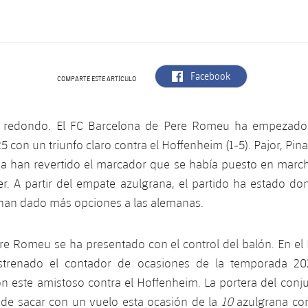
label.aria.facebook
Facebook
COMPARTE ESTE ARTÍCULO
o redondo. El FC Barcelona de Pere Romeu ha empezado
5 con un triunfo claro contra el Hoffenheim (1-5). Pajor, Pin
a han revertido el marcador que se había puesto en march
er. A partir del empate azulgrana, el partido ha estado d
 han dado más opciones a las alemanas.
re Romeu se ha presentado con el control del balón. En el
trenado el contador de ocasiones de la temporada 20
 este amistoso contra el Hoffenheim. La portera del conj
de sacar con un vuelo esta ocasión de la
10
azulgrana con