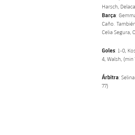
Harsch, Delac
Barça
: Gemma,
Caño. También
Celia Segura, 
Goles
: 1-0, Ko
4, Walsh, (min 
Árbitra
: Selin
77)