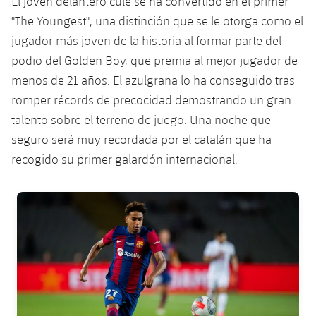
El joven delantero culé se ha convertido en el primer
Servicios Médicos
Acreditaciones
"The Youngest", una distinción que se le otorga como el
jugador más joven de la historia al formar parte del
Accesibilidad
Instalaciones
podio del Golden Boy, que premia al mejor jugador de
menos de 21 años. El azulgrana lo ha conseguido tras
romper récords de precocidad demostrando un gran
talento sobre el terreno de juego. Una noche que
seguro será muy recordada por el catalán que ha
recogido su primer galardón internacional.
FC Barcelona club badge