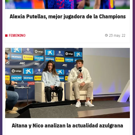
Alexia Putellas, mejor jugadora de la Champions
23 may. 22
FEMENINO
label.
FCB Barcelona badge
Aitana y Nico analizan la actualidad azulgrana