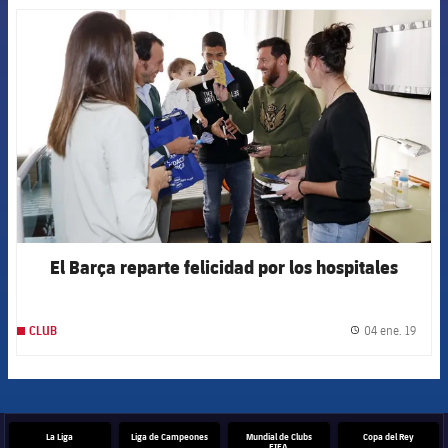
FCB Barcelona badge
El Barça reparte felicidad por los hospitales
04 ene. 19
CLUB
label.
La Liga
Liga de Campeones
Mundial de Clubs
Copa del Rey
FIFA