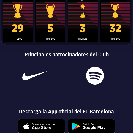
Trofeo de La Liga
Trofeo de la Liga de Campeones
Trofeo del Mundial de Clube
Copa del 
29
5
3
32
TÍTULOS
TROFEOS
TROFEOS
TROFEOS
Principales patrocinadores del Club
Descarga la App oficial del FC Barcelona