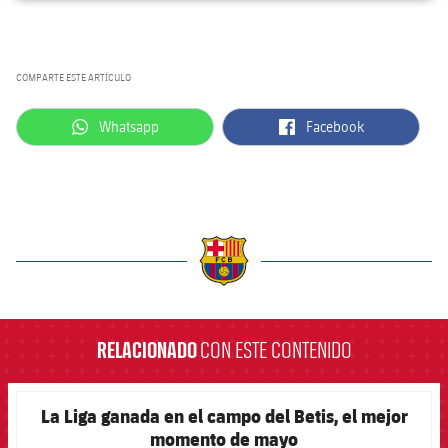
COMPARTE ESTE ARTÍCULO
label.aria.whatsapp
label.aria.facebook
Whatsapp
Facebook
label.aria.barcelona
RELACIONADO
CON ESTE CONTENIDO
La Liga ganada en el campo del Betis, el mejor
FCB Barcelona badge
momento de mayo