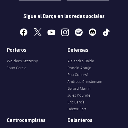
Sigue al Barça en las redes sociales
facebook
x
youtube
instagram
spotify
discord
tiktok
Porteros
Defensas
Wojciech Szczęsny
Alejandro Balde
Joan Garcia
Ronald Araujo
Pau Cubarsí
Andreas Christensen
Gerard Martín
Jules Kounde
Eric García
Héctor Fort
Centrocampistas
Delanteros