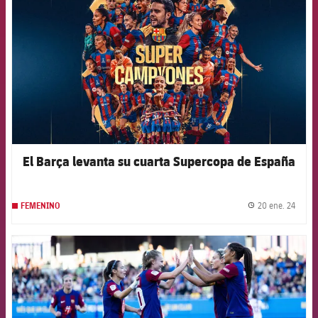
El Barça levanta su cuarta Supercopa de España
20 ene. 24
FEMENINO
label.
FCB Barcelona badge