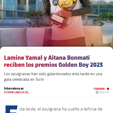
plusicon
más
Junta Directiva
plusicon
más
Estructura ejecutiva
Barça Academy
plusicon
más
Organigramas
Más que un club
chevron-right
label.aria.chevronright
Lamine Yamal y Aitana Bonmatí
Década a década
reciben los premios Golden Boy 2023
Órganos
Masia 360
chevron-right
label.aria.chevronright
Presidentes
Los azulgranas han sido galardonados esta tarde en una
gala celebrada en Turín
Documents
La Masia
chevron-right
label.aria.chevronright
Jugadores de leyenda
fcbarcelona.es
FEMENINO
Fecha de pu
07:39PM LUNES 04 DIC.
04 dic 23
Comisiones y órganos
Entrenadores
chevron-right
label.aria.chevronright
E
sta tarde, el azulgrana ha vuelto a teñirse de
Centro de documentación