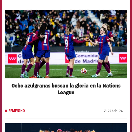
FCB Barcelona badge
Ocho azulgranas buscan la gloria en la Nations
League
27 feb. 24
FEMENINO
label.
FCB Barcelona badge