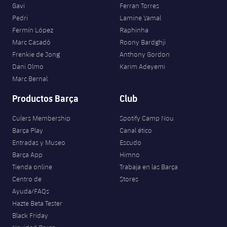
Gavi
Ferran Torres
Pedri
Lamine Yamal
Fermín López
Raphinha
Marc Casadó
Roony Bardghji
Frenkie de Jong
Anthony Gordon
Dani Olmo
Karim Adeyemi
Marc Bernal
Productos Barça
Club
Culers Membership
Spotify Camp Nou
Barça Play
Canal ético
Entradas y Museo
Escudo
Barça App
Himno
Tienda online
Trabaja en las Barça
Centro de
Stores
Ayuda/FAQs
Hazte Beta Tester
Black Friday