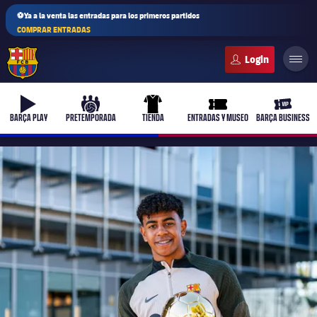
⚽Ya a la venta las entradas para los primeros partidos
COMPRAR ENTRADAS
FC Barcelona club badge
b-play
culers-ball
uniform
ticket-full
ticket-v
BARÇA PLAY
PRETEMPORADA
TIENDA
ENTRADAS Y MUSEO
BARÇA BUSINESS