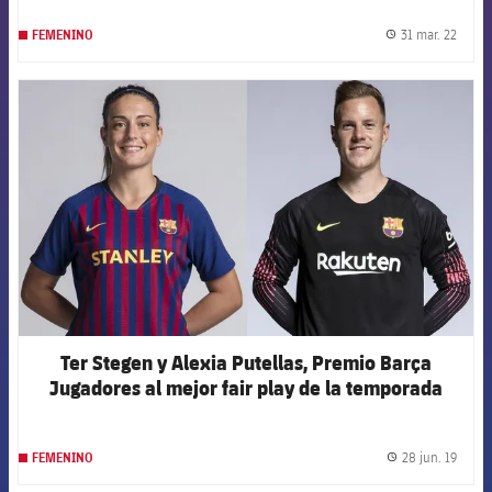
31 mar. 22
FEMENINO
label.
FCB Barcelona badge
Ter Stegen y Alexia Putellas, Premio Barça
Jugadores al mejor fair play de la temporada
28 jun. 19
FEMENINO
label.