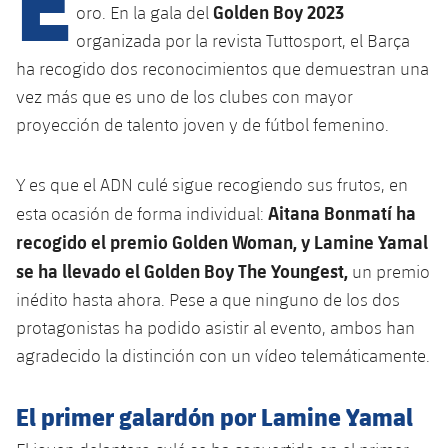
Golden Boy 2023
oro. En la gala del
organizada por la revista Tuttosport, el Barça
plusicon
más
ha recogido dos reconocimientos que demuestran una
vez más que es uno de los clubes con mayor
Instalaciones
proyección de talento joven y de fútbol femenino.
Spotify Camp Nou
Y es que el ADN culé sigue recogiendo sus frutos, en
Aitana Bonmatí ha
esta ocasión de forma individual:
Palau Blaugrana
recogido el premio Golden Woman, y Lamine Yamal
se ha llevado el Golden Boy The Youngest,
un premio
Estadi Johan Cruyff
inédito hasta ahora. Pese a que ninguno de los dos
protagonistas ha podido asistir al evento, ambos han
Barça Cafe
plusicon
más
agradecido la distinción con un vídeo telemáticamente.
Ciutat Esportiva
Servicios
El primer galardón por Lamine Yamal
plusicon
más
La Masia