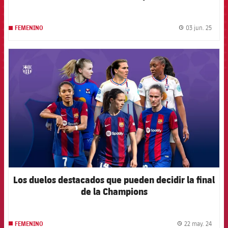
03 jun. 25
FEMENINO
label.
FCB Barcelona badge
Los duelos destacados que pueden decidir la final
de la Champions
22 may. 24
FEMENINO
label.