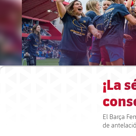
¡La s
cons
El Barça Fe
de antelaci