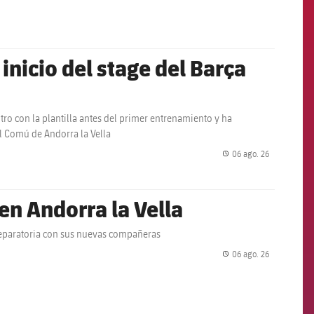
inicio del stage del Barça
ro con la plantilla antes del primer entrenamiento y ha
l Comú de Andorra la Vella
06 ago. 26
label.share.
en Andorra la Vella
preparatoria con sus nuevas compañeras
06 ago. 26
label.share.