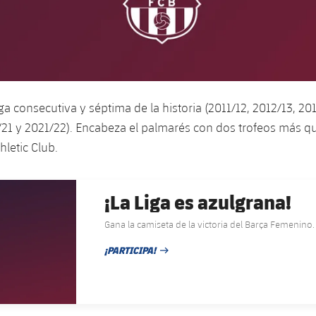
iga consecutiva y séptima de la historia (2011/12, 2012/13, 20
21 y 2021/22). Encabeza el palmarés con dos trofeos más q
thletic Club.
¡La Liga es azulgrana!
Gana la camiseta de la victoria del Barça Femenino. 
¡PARTICIPA!
FECHA DE PUBLICACIÓN