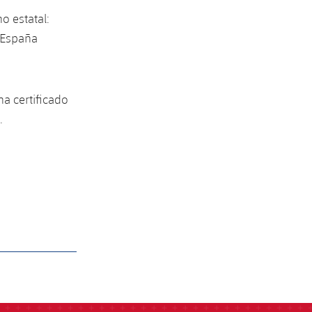
o estatal:
e España
a certificado
.