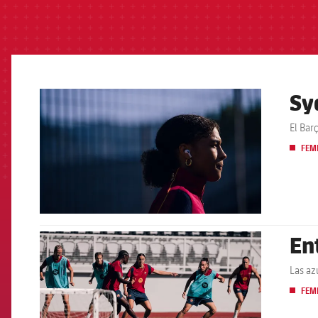
Sy
FCB Barcelona badge
El Bar
FEM
En
FCB Barcelona badge
Las az
FEM