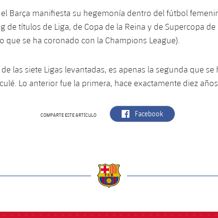
 el Barça manifiesta su hegemonía dentro del fútbol femenin
ing de títulos de Liga, de Copa de la Reina y de Supercopa d
ico que se ha coronado con la Champions League).
de las siete Ligas levantadas, es apenas la segunda que se h
 culé. Lo anterior fue la primera, hace exactamente diez años
label.aria.facebook
Facebook
COMPARTE ESTE ARTÍCULO
a