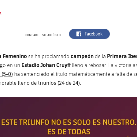
.
label.aria.facebook
Facebook
COMPARTE ESTE ARTÍCULO
a Femenino
campeón
Primera Ibe
se ha proclamado
de la
Estadio Johan Cruyff
go en un
lleno a rebosar. La victoria 
 (5-0)
ha sentenciado el título matemáticamente a falta de s
orable lleno de triunfos (24 de 24).