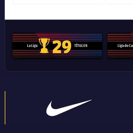
29
La Liga
TÍTULOS
Liga de 
Trofeo de La Liga