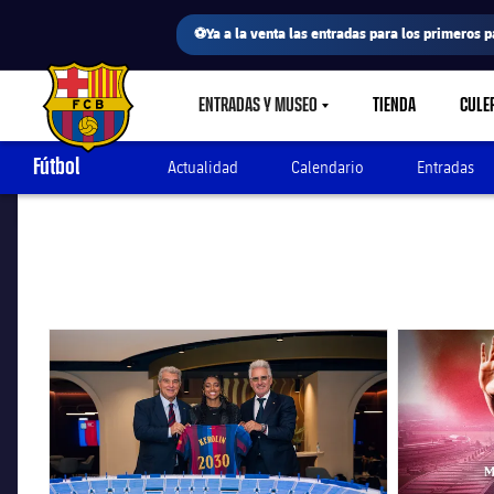
⚽Ya a la venta las entradas para los primeros p
ENTRADAS Y MUSEO
TIENDA
CULE
LABEL.SHARE.CARETDOWN
FC Barcelona club badge
Fútbol
Actualidad
Calendario
Entradas
FC Barcelona club badge
FC Barcelona 