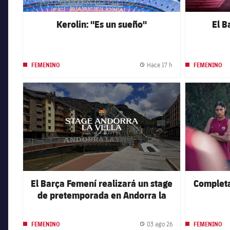
Kerolin: "Es un sueño"
El B
Hace 17 h
FEMENINO
FEMENINO
Fecha de publicación
FC Barcelona club badge
FC Barcelona 
El Barça Femení realizará un stage
Completa
de pretemporada en Andorra la
Vella del 6 al 10 de agosto
03 ago 26
FEMENINO
FEMENINO
Fecha de publicación