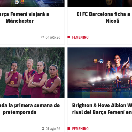
arça Femení viajará a
El FC Barcelona ficha a
Mánchester
Nicoli
04 ago 26
FEMENINO
Fecha de publicación
club badge
FC Barcelona club badge
da la primera semana de
Brighton & Hove Albion 
pretemporada
rival del Barça Femení en
del Gamper Estrella 
01 ago 26
FEMENINO
Fecha de publicación