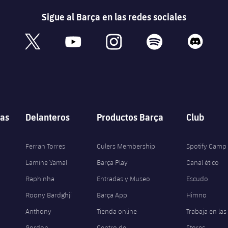
Sigue al Barça en las redes sociales
book
x
youtube
instagram
spotify
discord
as
Delanteros
Productos Barça
Club
Ferran Torres
Culers Membership
Spotify Camp
Lamine Yamal
Barça Play
Canal ético
Raphinha
Entradas y Museo
Escudo
Roony Bardghji
Barça App
Himno
Anthony
Tienda online
Trabaja en las
Gordon
Centro de
Stores