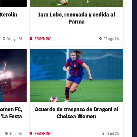
 Kerolin
Iara Lobo, renovada y cedida al
Parma
04 ago 26
03 ago 26
FEMENINO
Fecha de publicación
Fecha de p
FC Barcelona club badge
Women FC,
Acuerdo de traspaso de Dragoni al
 'La Festa
Chelsea Women
Damm'
31 jul 26
31 jul 26
FEMENINO
Fecha de publicación
Fecha de p