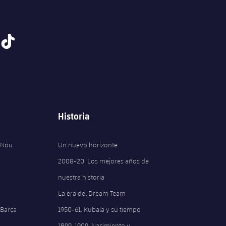
tiktok
Historia
 Nou
Un nuevo horizonte
2008-20. Los mejores años de
nuestra historia
La era del Dream Team
 Barça
1950-61. Kubala y su tiempo
1899-1909. Nacimiento y