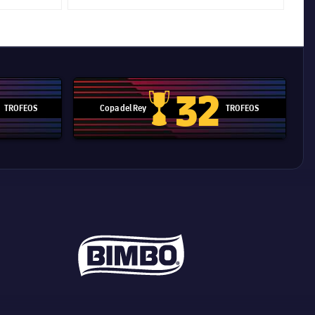
32
TROFEOS
Copa del Rey
TROFEOS
 Mundial de Clubes
Copa del Rey