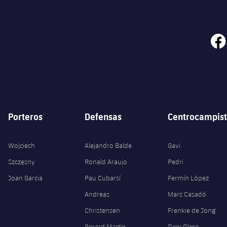
face
Porteros
Defensas
Centrocampist
Wojciech
Alejandro Balde
Gavi
Szczęsny
Ronald Araujo
Pedri
Joan Garcia
Pau Cubarsí
Fermín López
Andreas
Marc Casadó
Christensen
Frenkie de Jong
Gerard Martín
Dani Olmo