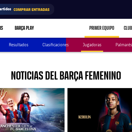
artidos
COMPRAR ENTRADAS
RS
BARÇA PLAY
PRIMER EQUIPO
CLUB
LABEL.ARIA.CARE
Resultados
Clasificaciones
Jugadoras
Palmarés
NOTICIAS DEL BARÇA FEMENINO
club badge
FC Barcelona club badge