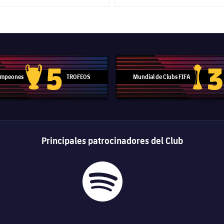
5
3
Campeones
TROFEOS
Mundial de Clubs FIFA
Trofeo de la Liga de Campeones
Trofeo del
Principales patrocinadores del Club