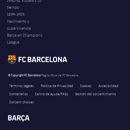
1950-61. Kubala y su
tiempo
1899-1909.
Nacimiento y
supervivencia
Barça en Champions
League
© Copyright FC Barcelona
Página Oficial del FC Barcelona
Términos legales
Política de Privacidad
Cookies
Accesibilidad
Contáctenos
Centro de ayuda/FAQs
Gestión del consentimiento
Consent choices