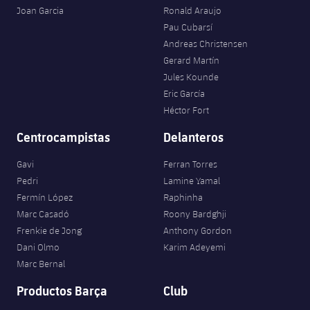
Joan Garcia
Ronald Araujo
Pau Cubarsí
Andreas Christensen
Gerard Martín
Jules Kounde
Eric García
Héctor Fort
Centrocampistas
Delanteros
Gavi
Ferran Torres
Pedri
Lamine Yamal
Fermín López
Raphinha
Marc Casadó
Roony Bardghji
Frenkie de Jong
Anthony Gordon
Dani Olmo
Karim Adeyemi
Marc Bernal
Productos Barça
Club