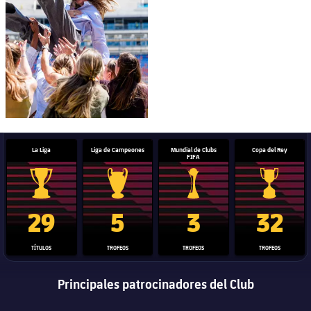
La Liga
Liga de Campeones
Mundial de Clubs
Copa del Rey
FIFA
Trofeo de La Liga
Trofeo de la Liga de Campeones
Trofeo del Mundial de Clube
Copa del 
29
5
3
32
TÍTULOS
TROFEOS
TROFEOS
TROFEOS
Principales patrocinadores del Club