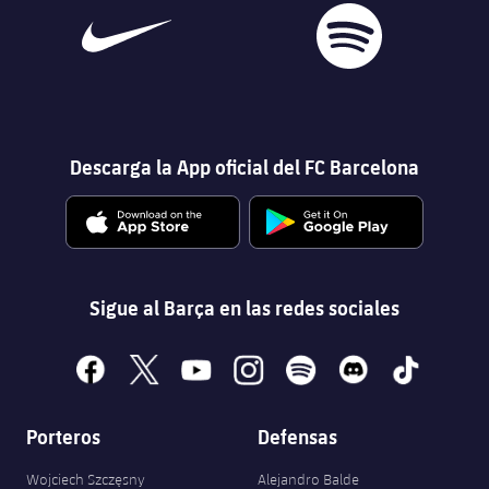
Descarga la App oficial del FC Barcelona
Sigue al Barça en las redes sociales
facebook
x
youtube
instagram
spotify
discord
tiktok
Porteros
Defensas
Wojciech Szczęsny
Alejandro Balde