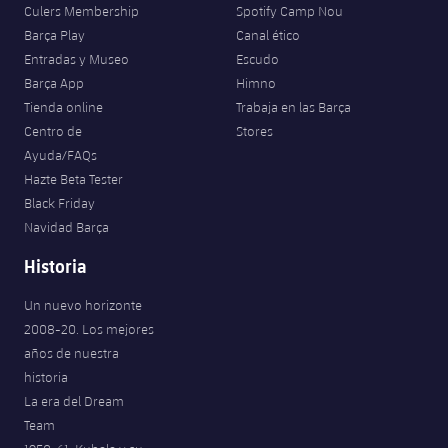
Culers Membership
Spotify Camp Nou
Barça Play
Canal ético
Entradas y Museo
Escudo
Barça App
Himno
Tienda online
Trabaja en las Barça
Centro de
Stores
Ayuda/FAQs
Hazte Beta Tester
Black Friday
Navidad Barça
Historia
Un nuevo horizonte
2008-20. Los mejores
años de nuestra
historia
La era del Dream
Team