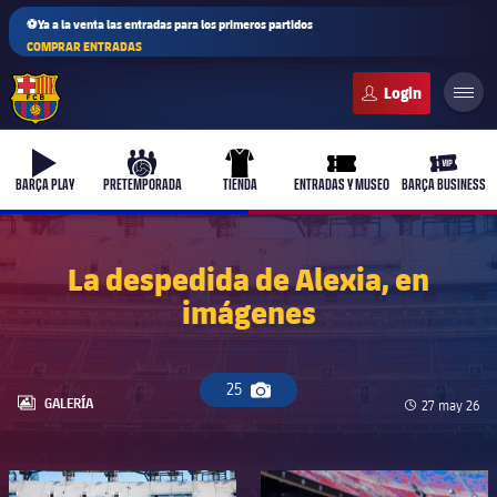
⚽Ya a la venta las entradas para los primeros partidos
COMPRAR ENTRADAS
FC Barcelona club badge
b-play
culers-ball
uniform
ticket-full
ticket-v
BARÇA PLAY
PRETEMPORADA
TIENDA
ENTRADAS Y MUSEO
BARÇA BUSINESS
La despedida de Alexia, en
imágenes
25
Icono de cámara
LABEL.ARIA.GALLERY
GALERÍA
Fecha de pub
27 may 26
FC Barcelona club badge
FC Barcelona club badge