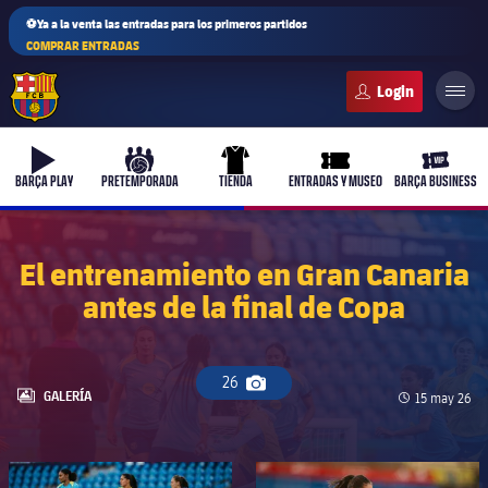
⚽Ya a la venta las entradas para los primeros partidos
COMPRAR ENTRADAS
FC Barcelona club badge
b-play
culers-ball
uniform
ticket-full
ticket-v
BARÇA PLAY
PRETEMPORADA
TIENDA
ENTRADAS Y MUSEO
BARÇA BUSINESS
El entrenamiento en Gran Canaria
antes de la final de Copa
26
Icono de cámara
LABEL.ARIA.GALLERY
GALERÍA
Fecha de pub
15 may 26
FC Barcelona club badge
FC Barcelona club badge