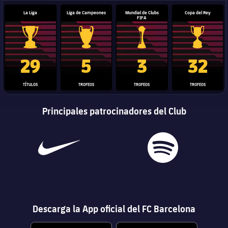
La Liga
Liga de Campeones
Mundial de Clubs
Copa del Rey
FIFA
Trofeo de La Liga
Trofeo de la Liga de Campeones
Trofeo del Mundial de Clube
Copa del 
29
5
3
32
TÍTULOS
TROFEOS
TROFEOS
TROFEOS
Principales patrocinadores del Club
Descarga la App oficial del FC Barcelona