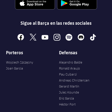
Sigue al Barça en las redes sociales
facebook
x
youtube
instagram
spotify
discord
tiktok
Porteros
Defensas
Wojciech Szczęsny
Alejandro Balde
Joan Garcia
Ronald Araujo
Pau Cubarsí
Andreas Christensen
Gerard Martín
Jules Kounde
Eric García
Héctor Fort