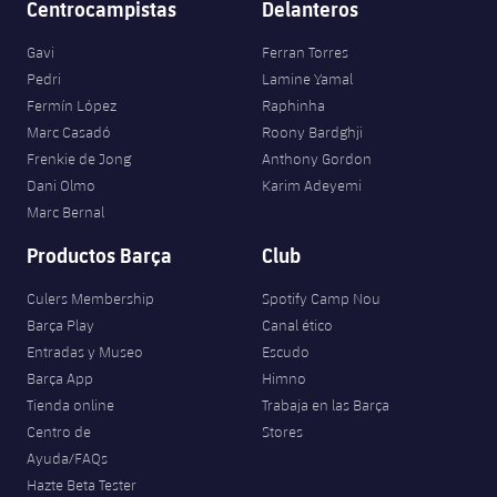
Centrocampistas
Delanteros
Gavi
Ferran Torres
Pedri
Lamine Yamal
Fermín López
Raphinha
Marc Casadó
Roony Bardghji
Frenkie de Jong
Anthony Gordon
Dani Olmo
Karim Adeyemi
Marc Bernal
Productos Barça
Club
Culers Membership
Spotify Camp Nou
Barça Play
Canal ético
Entradas y Museo
Escudo
Barça App
Himno
Tienda online
Trabaja en las Barça
Centro de
Stores
Ayuda/FAQs
Hazte Beta Tester