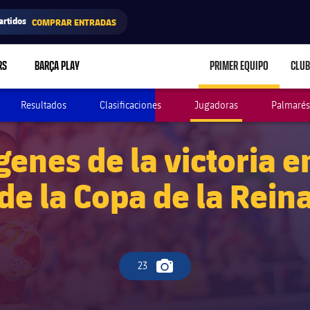
artidos
COMPRAR ENTRADAS
RS
BARÇA PLAY
PRIMER EQUIPO
CLUB
LABEL.ARIA.CARE
Resultados
Clasificaciones
Jugadoras
Palmarés
enes de la victoria en
de la Copa de la Rein
23
Icono de cámara