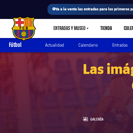
⚽Ya a la venta las entradas para los primeros p
ENTRADAS Y MUSEO
TIENDA
CULE
LABEL.SHARE.CARETDOWN
FC Barcelona club badge
Fútbol
Actualidad
Calendario
Entradas
Las imág
LABEL.ARIA.GALLERY
GALERÍA