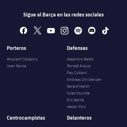
Servicios Médicos
Acreditaciones
Sigue al Barça en las redes sociales
Accesibilidad
Instalaciones
facebook
x
youtube
instagram
spotify
discord
tiktok
Porteros
Defensas
Wojciech Szczęsny
Alejandro Balde
Joan Garcia
Ronald Araujo
Pau Cubarsí
Andreas Christensen
Gerard Martín
Jules Kounde
Eric García
Héctor Fort
Centrocampistas
Delanteros