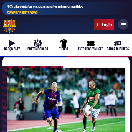
⚽Ya a la venta las entradas para los primeros partidos
COMPRAR ENTRADAS
FC Barcelona club badge
b-play
culers-ball
uniform
ticket-full
ticket-v
BARÇA PLAY
PRETEMPORADA
TIENDA
ENTRADAS Y MUSEO
BARÇA BUSINESS