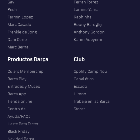
Gavi
Ferran Torres
Pedri
Lamine Yamal
Fermín López
Raphinha
Marc Casadó
Roony Bardghji
Frenkie de Jong
Anthony Gordon
Dani Olmo
Karim Adeyemi
Marc Bernal
Productos Barça
Club
Culers Membership
Spotify Camp Nou
Barça Play
Canal ético
Entradas y Museo
Escudo
Barça App
Himno
Tienda online
Trabaja en las Barça
Centro de
Stores
Ayuda/FAQs
Hazte Beta Tester
Black Friday
Navidad Barça