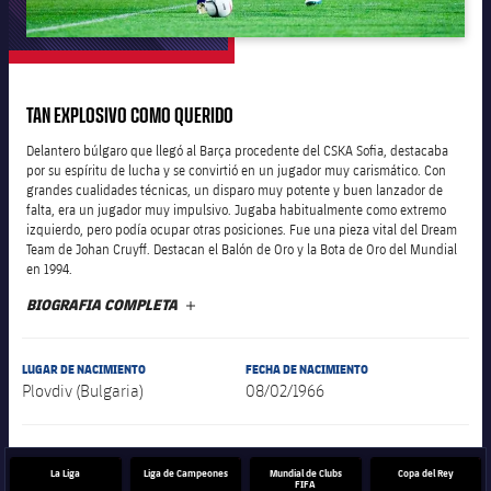
plusicon
más
Junta Directiva
TAN EXPLOSIVO COMO QUERIDO
plusicon
más
Delantero búlgaro que llegó al Barça procedente del CSKA Sofia, destacaba
Estructura ejecutiva
por su espíritu de lucha y se convirtió en un jugador muy carismático. Con
Barça Academy
plusicon
más
grandes cualidades técnicas, un disparo muy potente y buen lanzador de
falta, era un jugador muy impulsivo. Jugaba habitualmente como extremo
Organigramas
izquierdo, pero podía ocupar otras posiciones. Fue una pieza vital del Dream
Más que un club
chevron-right
label.aria.chevronright
Década a década
Team de Johan Cruyff. Destacan el Balón de Oro y la Bota de Oro del Mundial
en 1994.
Órganos
Masia 360
chevron-right
label.aria.chevronright
Presidentes
BIOGRAFIA COMPLETA
MÁS
Documents
La Masia
chevron-right
label.aria.chevronright
Jugadores de leyenda
LUGAR DE NACIMIENTO
FECHA DE NACIMIENTO
Plovdiv (Bulgaria)
08/02/1966
Comisiones y órganos
Entrenadores
chevron-right
label.aria.chevronright
La Liga
Liga de Campeones
Mundial de Clubs
Copa del Rey
Centro de documentación
FIFA