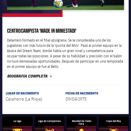
plusicon
más
Junta Directiva
CENTROCAMPISTA 'MADE IN MINIESTADI'
plusicon
más
Delantero formado en el filial azulgrana. Se le consideraba uno de los
Estructura ejecutiva
jugadores con más futuro de la 'quinta del Mini'. Pasó al primer equipo en la
Barça Academy
plusicon
más
época del Dream Team, donde había un gran nivel y competencia para
ocupar todas las posiciones. A pesar de su habilidad y precisión con el balón
Organigramas
no tuvo demasiadas oportunidades. Después de participar en una temporada
Más que un club
chevron-right
label.aria.chevronright
Década a década
en el primer equipo se fue al Betis.
BIOGRAFIA COMPLETA
MÁS
Órganos
Masia 360
chevron-right
label.aria.chevronright
Presidentes
Documents
LUGAR DE NACIMIENTO
FECHA DE NACIMIENTO
La Masia
chevron-right
label.aria.chevronright
Jugadores de leyenda
Calahorra (La Rioja)
09/04/1975
Comisiones y órganos
Entrenadores
chevron-right
label.aria.chevronright
La Liga
Liga de Campeones
Mundial de Clubs
Copa del Rey
FIFA
Centro de documentación