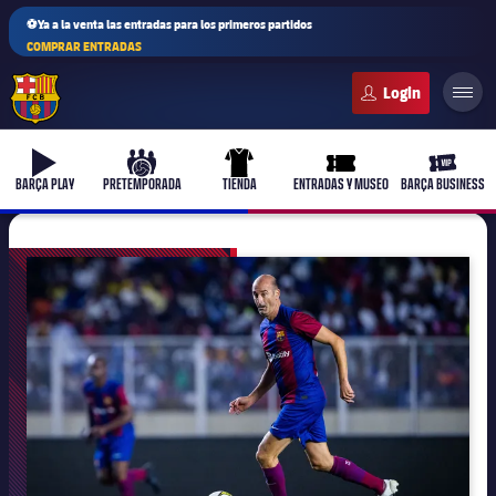
⚽Ya a la venta las entradas para los primeros partidos
COMPRAR ENTRADAS
FC Barcelona club badge
b-play
culers-ball
uniform
ticket-full
ticket-v
BARÇA PLAY
PRETEMPORADA
TIENDA
ENTRADAS Y MUSEO
BARÇA BUSINESS