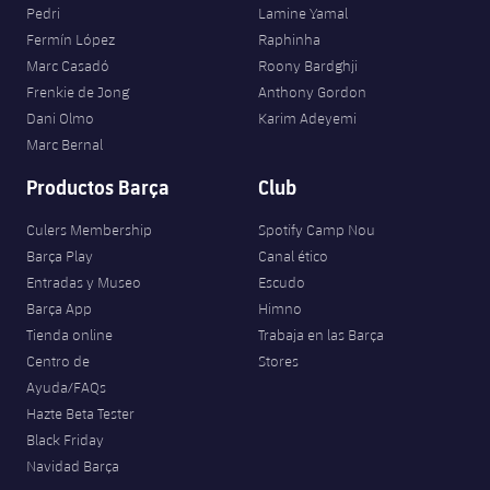
Pedri
Lamine Yamal
Fermín López
Raphinha
Marc Casadó
Roony Bardghji
Frenkie de Jong
Anthony Gordon
Dani Olmo
Karim Adeyemi
Marc Bernal
Productos Barça
Club
Culers Membership
Spotify Camp Nou
Barça Play
Canal ético
Entradas y Museo
Escudo
Barça App
Himno
Tienda online
Trabaja en las Barça
Centro de
Stores
Ayuda/FAQs
Hazte Beta Tester
Black Friday
Navidad Barça