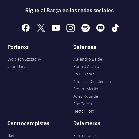
Servicios Médicos
Acreditaciones
Sigue al Barça en las redes sociales
Accesibilidad
Instalaciones
facebook
x
youtube
instagram
spotify
discord
tiktok
Porteros
Defensas
Wojciech Szczęsny
Alejandro Balde
Joan Garcia
Ronald Araujo
Pau Cubarsí
Andreas Christensen
Gerard Martín
Jules Kounde
Eric García
Héctor Fort
Centrocampistas
Delanteros
Gavi
Ferran Torres