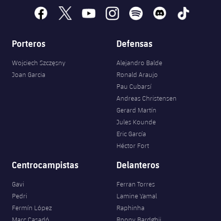
facebook
x
youtube
instagram
spotify
discord
tiktok
Porteros
Defensas
Wojciech Szczęsny
Alejandro Balde
Joan Garcia
Ronald Araujo
Pau Cubarsí
Andreas Christensen
Gerard Martín
Jules Kounde
Eric García
Héctor Fort
Centrocampistas
Delanteros
Gavi
Ferran Torres
Pedri
Lamine Yamal
Fermín López
Raphinha
Marc Casadó
Roony Bardghji