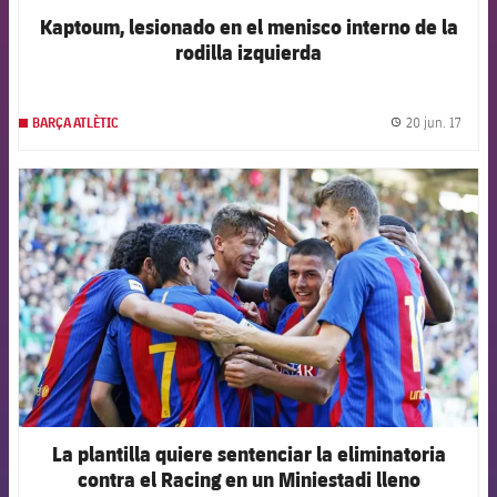
Kaptoum, lesionado en el menisco interno de la
rodilla izquierda
20 jun. 17
BARÇA ATLÈTIC
label.
FCB Barcelona badge
La plantilla quiere sentenciar la eliminatoria
contra el Racing en un Miniestadi lleno