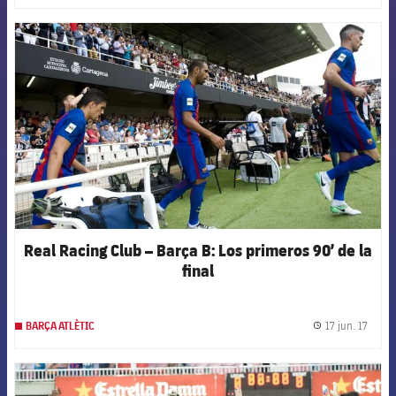
FCB Barcelona badge
Real Racing Club – Barça B: Los primeros 90’ de la
final
17 jun. 17
BARÇA ATLÈTIC
label.
FCB Barcelona badge