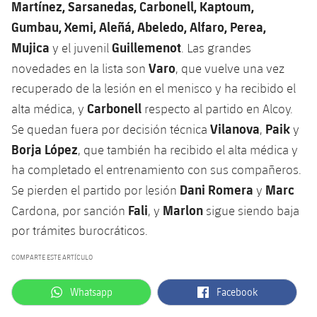
Martínez, Sarsanedas, Carbonell, Kaptoum,
Gumbau, Xemi, Aleñá, Abeledo, Alfaro, Perea,
Mujica
Guillemenot
y el juvenil
. Las grandes
Varo
novedades en la lista son
, que vuelve una vez
recuperado de la lesión en el menisco y ha recibido el
Carbonell
alta médica, y
respecto al partido en Alcoy.
Vilanova
Paik
Se quedan fuera por decisión técnica
,
y
Borja López
, que también ha recibido el alta médica y
ha completado el entrenamiento con sus compañeros.
Dani Romera
Marc
Se pierden el partido por lesión
y
Fali
Marlon
Cardona, por sanción
, y
sigue siendo baja
por trámites burocráticos.
COMPARTE ESTE ARTÍCULO
label.aria.whatsapp
label.aria.facebook
Whatsapp
Facebook