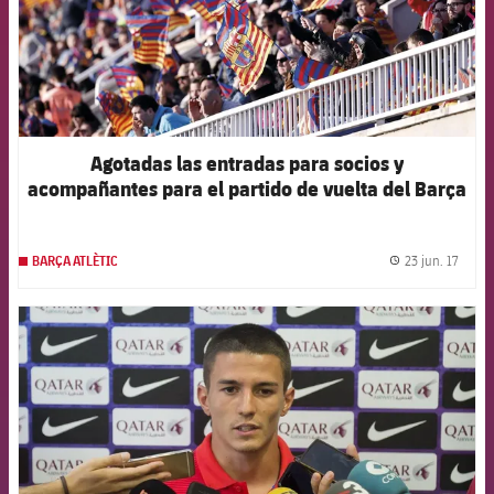
Agotadas las entradas para socios y
acompañantes para el partido de vuelta del Barça
B ante el Racing
23 jun. 17
BARÇA ATLÈTIC
label.
FCB Barcelona badge