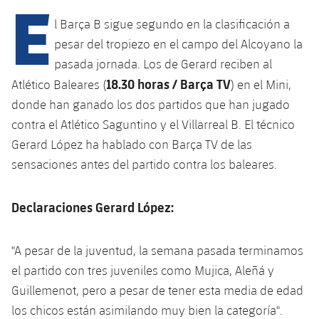
E
l Barça B sigue segundo en la clasificación a
pesar del tropiezo en el campo del Alcoyano la
plusicon
más
pasada jornada. Los de Gerard reciben al
18.30 horas / Barça TV
Instalaciones
Atlético Baleares (
) en el Mini,
donde han ganado los dos partidos que han jugado
Spotify Camp Nou
contra el Atlético Saguntino y el Villarreal B. El técnico
Gerard López ha hablado con Barça TV de las
Palau Blaugrana
sensaciones antes del partido contra los baleares.
Estadi Johan Cruyff
Declaraciones Gerard López:
Barça Cafe
"A pesar de la juventud, la semana pasada terminamos
plusicon
más
el partido con tres juveniles como Mujica, Aleñá y
Ciutat Esportiva
Servicios
Guillemenot, pero a pesar de tener esta media de edad
plusicon
más
los chicos están asimilando muy bien la categoría".
La Masia