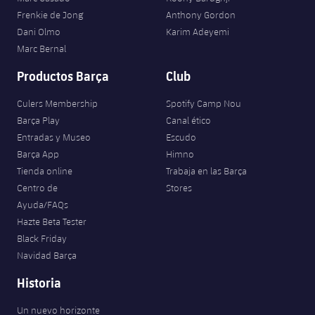
Frenkie de Jong
Anthony Gordon
Dani Olmo
Karim Adeyemi
Marc Bernal
Productos Barça
Club
Culers Membership
Spotify Camp Nou
Barça Play
Canal ético
Entradas y Museo
Escudo
Barça App
Himno
Tienda online
Trabaja en las Barça
Centro de
Stores
Ayuda/FAQs
Hazte Beta Tester
Black Friday
Navidad Barça
Historia
Un nuevo horizonte