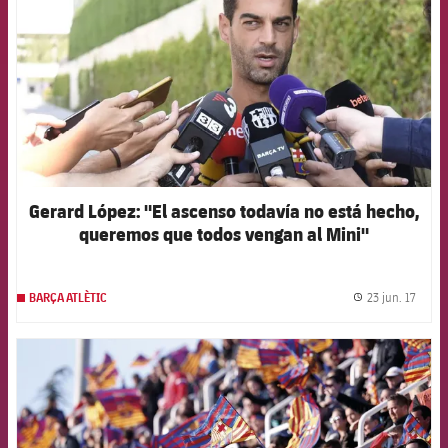
Gerard López: "El ascenso todavía no está hecho,
queremos que todos vengan al Mini"
23 jun. 17
BARÇA ATLÈTIC
label.
FCB Barcelona badge