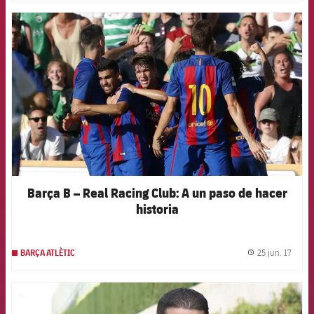
FCB Barcelona badge
Barça B – Real Racing Club: A un paso de hacer
historia
25 jun. 17
BARÇA ATLÈTIC
label.
FCB Barcelona badge