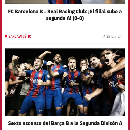
FC Barcelona B - Real Racing Club: ¡El filial sube a
segunda A! (0-0)
25 jun. 17
BARÇA ATLÈTIC
label.
FCB Barcelona badge
Sexto ascenso del Barça B a la Segunda Divisón A