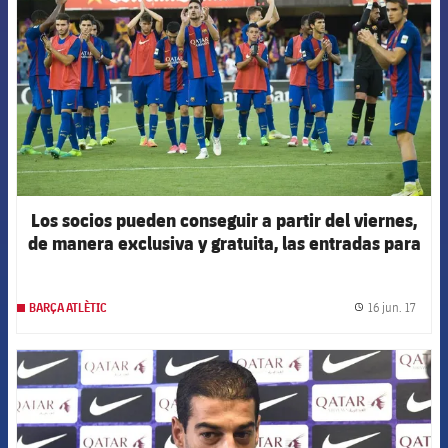
Los socios pueden conseguir a partir del viernes,
de manera exclusiva y gratuita, las entradas para
el partido de vuelta del Barça B ante el Racing
16 jun. 17
BARÇA ATLÈTIC
label.
FCB Barcelona badge