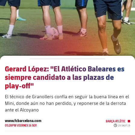
plusicon
más
Junta Directiva
plusicon
más
Estructura ejecutiva
Barça Academy
plusicon
más
Organigramas
Más que un club
chevron-right
label.aria.chevronright
Gerard López: "El Atlético Baleares es
Década a década
siempre candidato a las plazas de
Órganos
Masia 360
chevron-right
label.aria.chevronright
play-off"
Presidentes
El técnico de Granollers confía en seguir la buena línea en el
Documents
La Masia
chevron-right
label.aria.chevronright
Jugadores de leyenda
Mini, donde aún no han perdido, y reponerse de la derrota
ante el Alcoyano
Comisiones y órganos
Entrenadores
chevron-right
label.aria.chevronright
www.fcbarcelona.com
BARÇA ATLÈTIC
Fecha de pub
05:28PM VIERNES 16 SEP.
16 sept 16
Centro de documentación