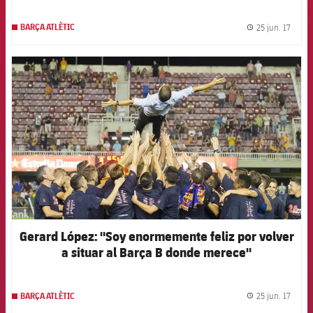
25 jun. 17
BARÇA ATLÈTIC
label.
FCB Barcelona badge
Gerard López: "Soy enormemente feliz por volver
a situar al Barça B donde merece"
25 jun. 17
BARÇA ATLÈTIC
label.