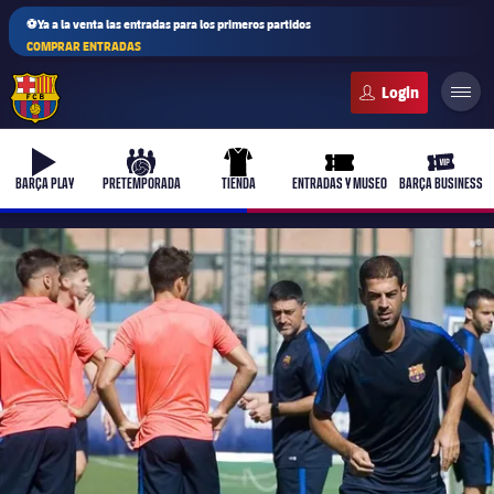
⚽Ya a la venta las entradas para los primeros partidos
COMPRAR ENTRADAS
FC Barcelona club badge
b-play
culers-ball
uniform
ticket-full
ticket-v
BARÇA PLAY
PRETEMPORADA
TIENDA
ENTRADAS Y MUSEO
BARÇA BUSINESS