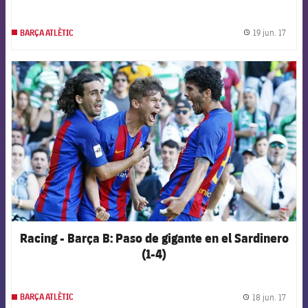
19 jun. 17
BARÇA ATLÈTIC
label.
FCB Barcelona badge
Racing - Barça B: Paso de gigante en el Sardinero
(1-4)
18 jun. 17
BARÇA ATLÈTIC
label.