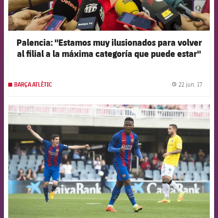
Palencia: "Estamos muy ilusionados para volver
al filial a la máxima categoría que puede estar"
22 jun. 17
BARÇA ATLÈTIC
label.
FCB Barcelona badge