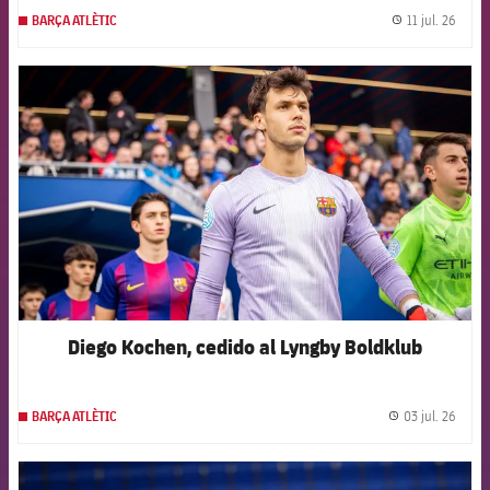
11 jul. 26
BARÇA ATLÈTIC
label.
FCB Barcelona badge
Diego Kochen, cedido al Lyngby Boldklub
03 jul. 26
BARÇA ATLÈTIC
label.
FCB Barcelona badge