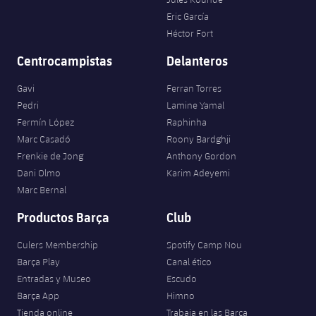
Eric García
Héctor Fort
Centrocampistas
Delanteros
Gavi
Ferran Torres
Pedri
Lamine Yamal
Fermín López
Raphinha
Marc Casadó
Roony Bardghji
Frenkie de Jong
Anthony Gordon
Dani Olmo
Karim Adeyemi
Marc Bernal
Productos Barça
Club
Culers Membership
Spotify Camp Nou
Barça Play
Canal ético
Entradas y Museo
Escudo
Barça App
Himno
Tienda online
Trabaja en las Barça