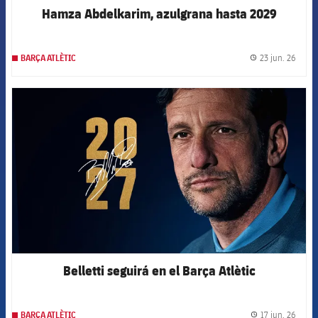
Hamza Abdelkarim, azulgrana hasta 2029
23 jun. 26
BARÇA ATLÈTIC
label.
FCB Barcelona badge
Belletti seguirá en el Barça Atlètic
17 jun. 26
BARÇA ATLÈTIC