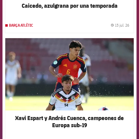
Caicedo, azulgrana por una temporada
13 jul. 26
BARÇA ATLÈTIC
label.
FCB Barcelona badge
Xavi Espart y Andrés Cuenca, campeones de
Europa sub-19