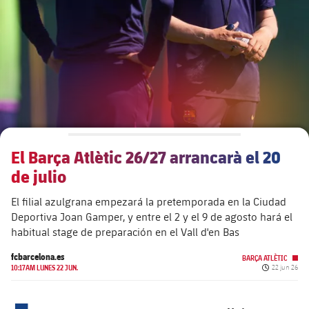
plusicon
más
Junta Directiva
plusicon
más
Estructura ejecutiva
Barça Academy
plusicon
más
Organigramas
Más que un club
chevron-right
label.aria.chevronright
El Barça Atlètic 26/27 arrancarà el 20
Década a década
de julio
Órganos
Masia 360
chevron-right
label.aria.chevronright
Presidentes
El filial azulgrana empezará la pretemporada en la Ciudad
Deportiva Joan Gamper, y entre el 2 y el 9 de agosto hará el
Documents
La Masia
chevron-right
label.aria.chevronright
Jugadores de leyenda
habitual stage de preparación en el Vall d'en Bas
fcbarcelona.es
Comisiones y órganos
BARÇA ATLÈTIC
Entrenadores
chevron-right
label.aria.chevronright
Fecha de pu
10:17AM LUNES 22 JUN.
22 jun 26
Centro de documentación