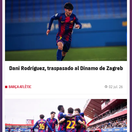
Dani Rodríguez, traspasado al Dinamo de Zagreb
02 jul. 26
BARÇA ATLÈTIC
label.
FCB Barcelona badge