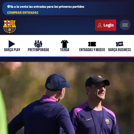
⚽Ya a la venta las entradas para los primeros partidos
COMPRAR ENTRADAS
FC Barcelona club badge
b-play
culers-ball
uniform
ticket-full
ticket-v
BARÇA PLAY
PRETEMPORADA
TIENDA
ENTRADAS Y MUSEO
BARÇA BUSINESS