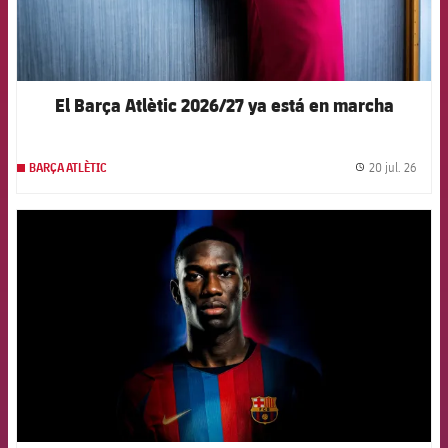
El Barça Atlètic 2026/27 ya está en marcha
20 jul. 26
BARÇA ATLÈTIC
label.
FCB Barcelona badge