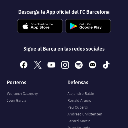
Descarga la App oficial del FC Barcelona
Sigue al Barça en las redes sociales
facebook
x
youtube
instagram
spotify
discord
tiktok
Porteros
Defensas
Wojciech Szczęsny
Alejandro Balde
Joan Garcia
Ronald Araujo
Pau Cubarsí
Andreas Christensen
Gerard Martín
Jules Kounde