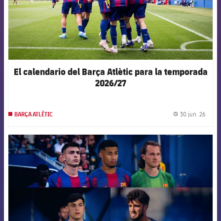
El calendario del Barça Atlètic para la temporada
2026/27
30 jun. 26
BARÇA ATLÈTIC
label.
FCB Barcelona badge