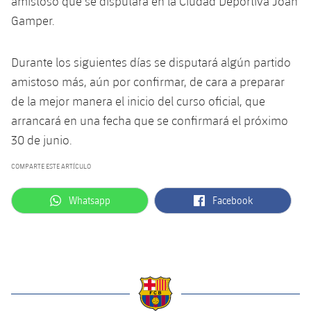
amistoso que se disputará en la Ciudad Deportiva Joan
Gamper.
Durante los siguientes días se disputará algún partido
amistoso más, aún por confirmar, de cara a preparar
de la mejor manera el inicio del curso oficial, que
arrancará en una fecha que se confirmará el próximo
30 de junio.
COMPARTE ESTE ARTÍCULO
label.aria.whatsapp
label.aria.facebook
Whatsapp
Facebook