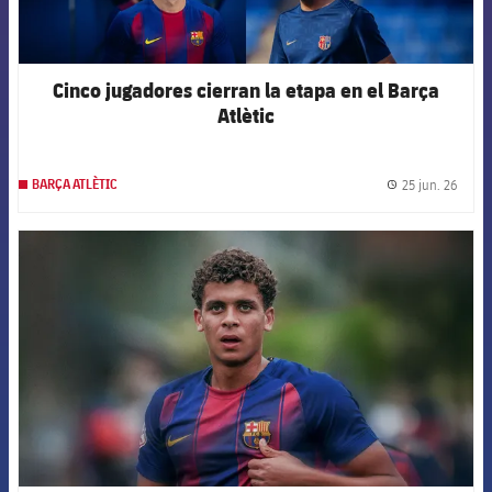
Cinco jugadores cierran la etapa en el Barça
Atlètic
25 jun. 26
BARÇA ATLÈTIC
label.
FCB Barcelona badge