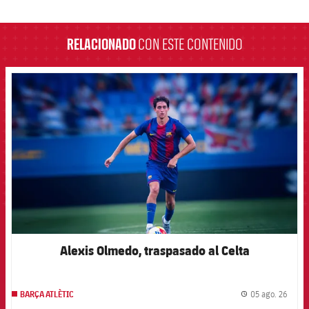
label.aria.barcelona
RELACIONADO
CON ESTE CONTENIDO
FCB Barcelona badge
Alexis Olmedo, traspasado al Celta
05 ago. 26
BARÇA ATLÈTIC
label.