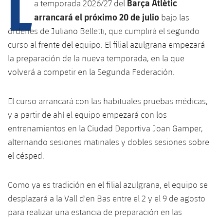
L
Barça Atlètic
a temporada 2026/27 del
arrancará el próximo 20 de julio
bajo las
órdenes de Juliano Belletti, que cumplirá el segundo
plusicon
más
curso al frente del equipo. El filial azulgrana empezará
Instalaciones
la preparación de la nueva temporada, en la que
volverá a competir en la Segunda Federación.
Spotify Camp Nou
El curso arrancará con las habituales pruebas médicas,
Palau Blaugrana
y a partir de ahí el equipo empezará con los
entrenamientos en la Ciudad Deportiva Joan Gamper,
Estadi Johan Cruyff
alternando sesiones matinales y dobles sesiones sobre
el césped.
Barça Cafe
plusicon
más
Como ya es tradición en el filial azulgrana, el equipo se
Ciutat Esportiva
Servicios
desplazará a la Vall d'en Bas entre el 2 y el 9 de agosto
plusicon
más
para realizar una estancia de preparación en las
La Masia