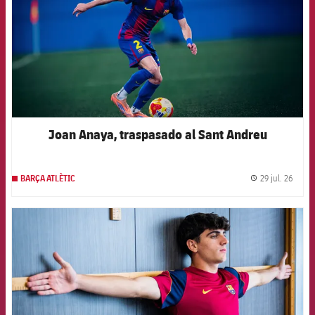
Joan Anaya, traspasado al Sant Andreu
29 jul. 26
BARÇA ATLÈTIC
label.
FCB Barcelona badge