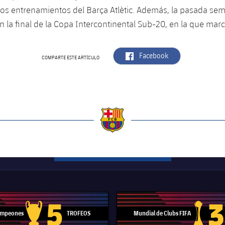
los entrenamientos del Barça Atlètic. Además, la pasada se
n la final de la Copa Intercontinental Sub-20, en la que marc
label.aria.facebook
Facebook
COMPARTE ESTE ARTÍCULO
a
5
3
Campeones
TROFEOS
Mundial de Clubs FIFA
Trofeo de la Liga de Campeones
Trofeo del