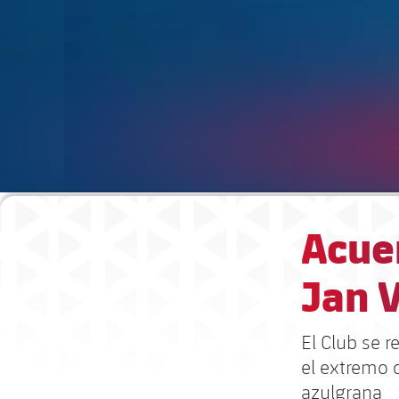
Acuer
Jan V
El Club se 
el extremo 
azulgrana