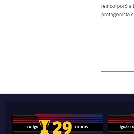
reincorporó a 
protagonista e
label.aria.barcelon
29
La Liga
TÍTULOS
Liga de 
Trofeo de La Liga