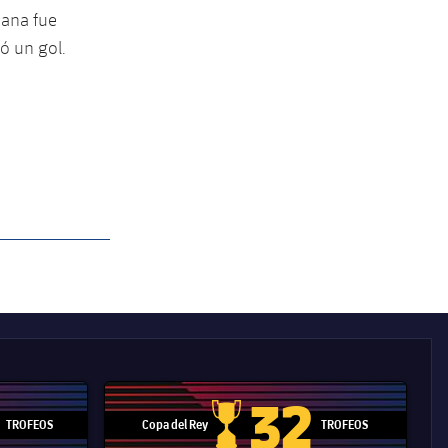
mana fue
ó un gol.
32
TROFEOS
Copa del Rey
TROFEOS
 Mundial de Clubes
Copa del Rey