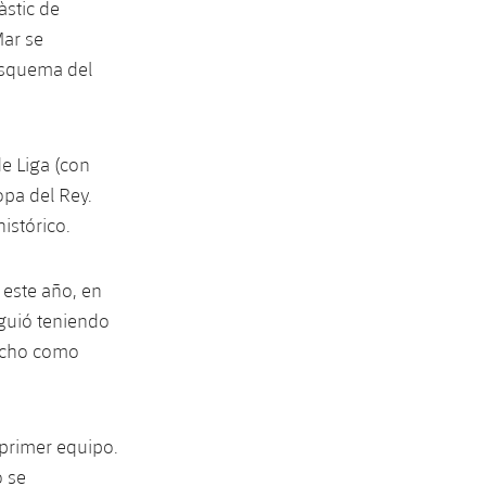
àstic de
Mar se
 esquema del
de Liga (con
opa del Rey.
istórico.
 este año, en
iguió teniendo
(ocho como
 primer equipo.
o se