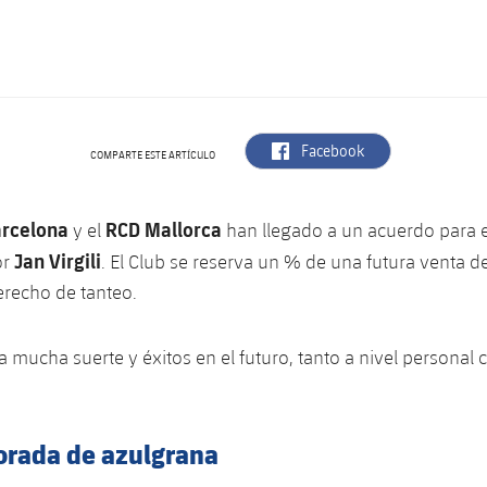
label.aria.facebook
Facebook
COMPARTE ESTE ARTÍCULO
arcelona
RCD Mallorca
y el
han llegado a un acuerdo para e
Jan Virgili
or
. El Club se reserva un % de una futura venta d
erecho de tanteo.
ea mucha suerte y éxitos en el futuro, tanto a nivel personal
rada de azulgrana