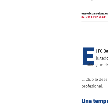
www.fcbarcelona.es
07:15PM JUEVES 28 AGO.
E
FC B
l
jugad
catalán y un d
El Club le des
profesional.
Una tempo