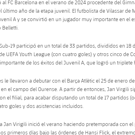
egó al FC Barcelona en el verano de 2024 procedente del Gimn
 último año de la etapa juvenil. El futbolista de Vilassar de 
uvenil A y se convirtió en un jugador muy importante en el
 Belletti.
Sub-19 participó en un total de 33 partidos, divididos en 18 
0 de UEFA Youth League (con cuatro goles) y otros cinco de C
mportante de los éxitos del Juvenil A, que logró un triplete h
 le llevaron a debutar con el Barça Atlètic el 25 de enero de
 en el campo del Ourense. A partir de entonces, Jan Virgili s
con el filial, para acabar disputando un total de 17 partidos 
uatro goles y dos asistencias incluidos.
 Jan Virigili inició el verano haciendo pretemporada con el
s primeros días bajo las órdenes de Hansi Flick, el extrem