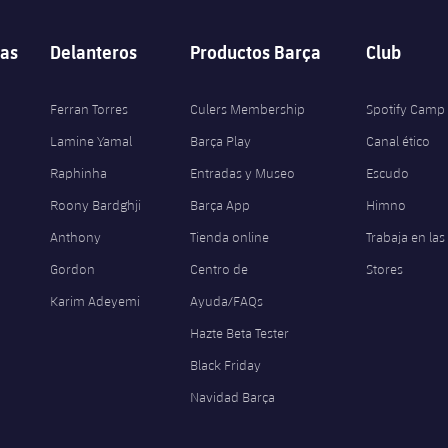
as
Delanteros
Productos Barça
Club
Ferran Torres
Culers Membership
Spotify Camp
Lamine Yamal
Barça Play
Canal ético
Raphinha
Entradas y Museo
Escudo
Roony Bardghji
Barça App
Himno
Anthony
Tienda online
Trabaja en las
Gordon
Centro de
Stores
Karim Adeyemi
Ayuda/FAQs
Hazte Beta Tester
Black Friday
Navidad Barça