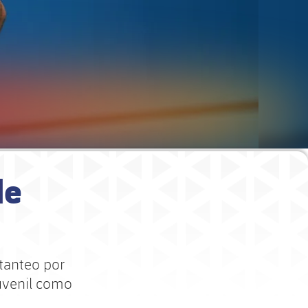
de
 tanteo por
juvenil como