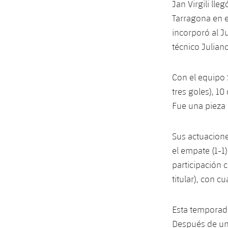
Jan Virgili ll
Tarragona en el
incorporó al J
técnico Juliano
Con el equipo 
tres goles), 1
Fue una pieza i
Sus actuaciones
el empate (1-1)
participación 
titular), con c
Esta temporada
Después de uno