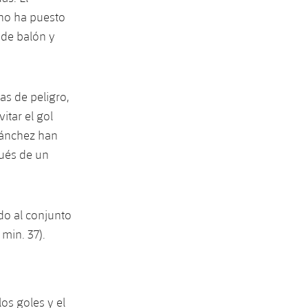
no ha puesto
a de balón y
as de peligro,
itar el gol
 Sánchez han
ués de un
do al conjunto
min. 37).
os goles y el