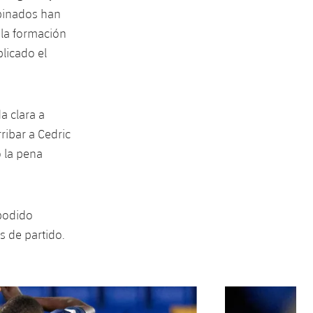
mbinados han
la formación
licado el
a clara a
ribar a Cedric
ó la pena
 podido
 de partido.
Siguiente
label.aria.chevron