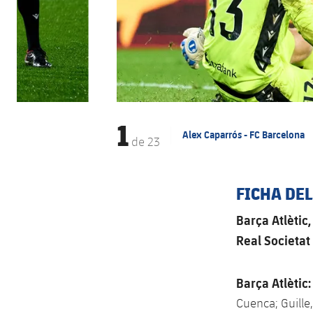
1
Alex Caparrós - FC Barcelona
de
23
FICHA DE
Barça Atlètic,
Real Societat
Barça Atlètic:
Cuenca; Guille