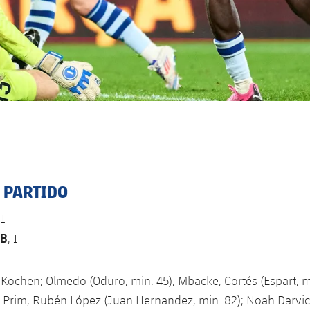
L PARTIDO
1
 B
, 1
Kochen; Olmedo (Oduro, min. 45), Mbacke, Cortés (Espart, mi
, Prim, Rubén López (Juan Hernandez, min. 82); Noah Darvich