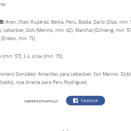
nai
B:
Aran; Iñaki Rupérez, Beitia, Peru, Balda; Darío (Díaz, min. 
), Lebarbier, Goti (Merino, min. 62), Marchal (Ochieng, min. 57
(Eneko, min. 71)
 (min. 37); 1-1, Unai (min. 70),
nero González. Amarillas para Lebarbier, Jon Merino. Dobl
sado), roja directa para Peru Rodríguez.
label.aria.facebook
Facebook
COMPARTE ESTE ARTÍCULO