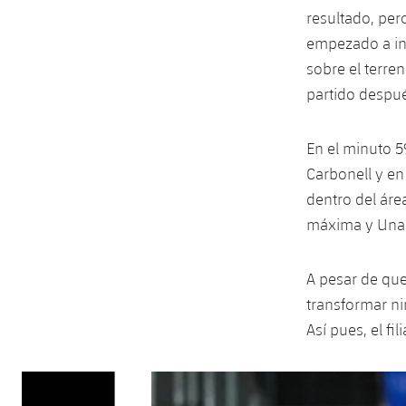
resultado, per
empezado a in
sobre el terre
partido despué
En el minuto 5
Carbonell y en 
dentro del áre
máxima y Unai 
A pesar de que
transformar ni
Así pues, el f
Anterior
label.aria.chevronleft