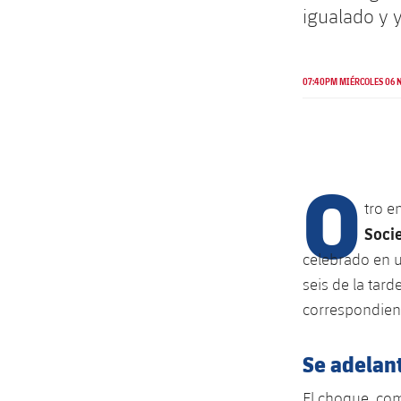
igualado y 
07:40PM MIÉRCOLES 06 N
O
tro e
Socie
celebrado en u
seis de la tard
correspondient
Se adelant
El choque, com