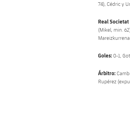
74), Cédric y U
Real Societat 
(Mikel, min. 62
Mareizkurrena 
Goles:
0-1, Goti
Árbitro:
Cambro
Rupérez (expul