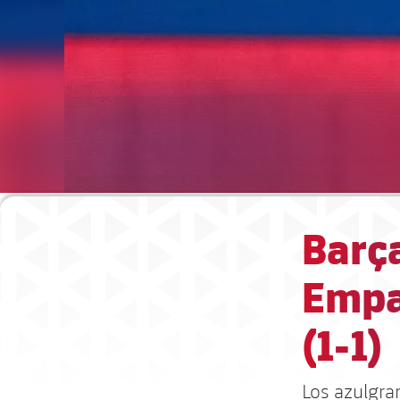
Barça
Empa
(1-1)
Los azulgr