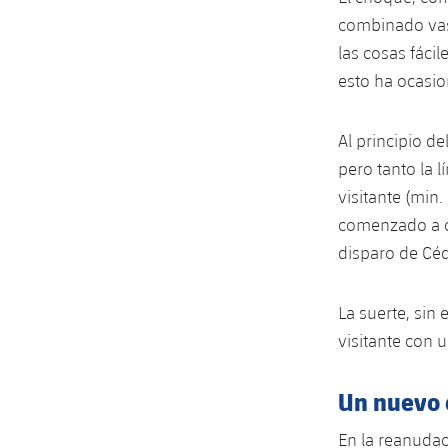
combinado vas
las cosas fácil
esto ha ocasio
Al principio d
pero tanto la 
visitante (min
comenzado a c
disparo de Céd
La suerte, sin
visitante con 
Un nuevo
En la reanudac