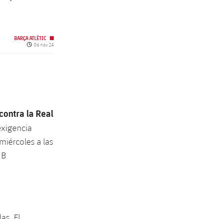
BARÇA ATLÈTIC
Fecha de publicación
06 nov 24
contra la Real
exigencia
miércoles a las
 B
as. El