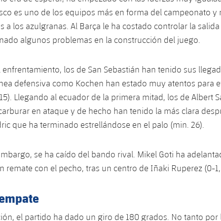
co es uno de los equipos más en forma del campeonato y 
es a los azulgranas. Al Barça le ha costado controlar la salid
nado algunos problemas en la construcción del juego.
el enfrentamiento, los de San Sebastián han tenido sus llegad
línea defensiva como Kochen han estado muy atentos para ev
. 15). Llegando al ecuador de la primera mitad, los de Albert
arburar en ataque y de hecho han tenido la más clara desp
ric que ha terminado estrellándose en el palo (min. 26).
 embargo, se ha caído del bando rival. Mikel Goti ha adelanta
un remate con el pecho, tras un centro de Iñaki Ruperez (0-1, 
 empate
ión, el partido ha dado un giro de 180 grados. No tanto por l