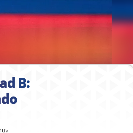
ad B:
ndo
muy