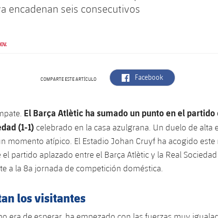
ya encadenan seis consecutivos
OV.
label.aria.facebook
Facebook
COMPARTE ESTE ARTÍCULO
El Barça Atlètic ha sumado un punto en el partido 
mpate.
dad (1-1)
celebrado en la casa azulgrana. Un duelo de alta 
n momento atípico. El Estadio Johan Cruyf ha acogido este 
e el partido aplazado entre el Barça Atlètic y la Real Sociedad
e a la 8a jornada de competición doméstica.
an los visitantes
o era de esperar, ha empezado con las fuerzas muy igualad