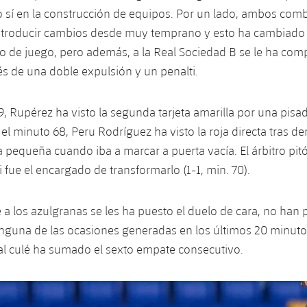
o sí en la construcción de equipos. Por un lado, ambos co
troducir cambios desde muy temprano y esto ha cambiado 
no de juego, pero además, a la Real Sociedad B se le ha comp
s de una doble expulsión y un penalti.
9, Rupérez ha visto la segunda tarjeta amarilla por una pisad
el minuto 68, Peru Rodríguez ha visto la roja directa tras der
a pequeña cuando iba a marcar a puerta vacía. El árbitro pit
fue el encargado de transformarlo (1-1, min. 70).
 a los azulgranas se les ha puesto el duelo de cara, no han
nguna de las ocasiones generadas en los últimos 20 minutos
ilial culé ha sumado el sexto empate consecutivo.