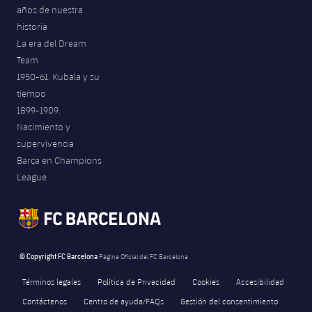
años de nuestra
historia
La era del Dream
Team
1950-61. Kubala y su
tiempo
1899-1909.
Nacimiento y
supervivencia
Barça en Champions
League
© Copyright FC Barcelona
Página Oficial del FC Barcelona
Términos legales
Política de Privacidad
Cookies
Accesibilidad
Contáctenos
Centro de ayuda/FAQs
Gestión del consentimiento