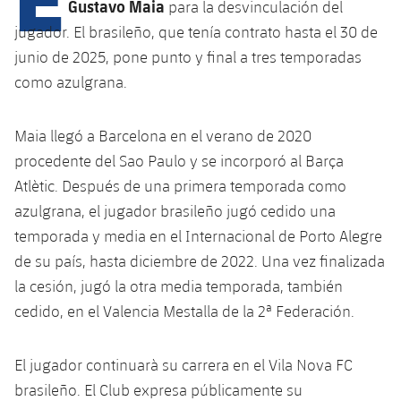
Gustavo Maia
para la desvinculación del
jugador. El brasileño, que tenía contrato hasta el 30 de
junio de 2025, pone punto y final a tres temporadas
plusicon
más
como azulgrana.
Instalaciones
Maia llegó a Barcelona en el verano de 2020
Spotify Camp Nou
procedente del Sao Paulo y se incorporó al Barça
Atlètic. Después de una primera temporada como
Palau Blaugrana
azulgrana, el jugador brasileño jugó cedido una
temporada y media en el Internacional de Porto Alegre
Estadi Johan Cruyff
de su país, hasta diciembre de 2022. Una vez finalizada
la cesión, jugó la otra media temporada, también
Barça Cafe
cedido, en el Valencia Mestalla de la 2ª Federación.
plusicon
más
Ciutat Esportiva
Servicios
El jugador continuarà su carrera en el Vila Nova FC
plusicon
más
brasileño. El Club expresa públicamente su
La Masia