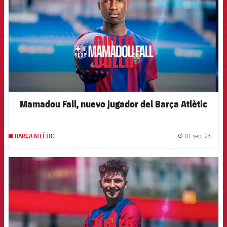
Mamadou Fall, nuevo jugador del Barça Atlètic
01 sep. 23
BARÇA ATLÈTIC
label.
FCB Barcelona badge