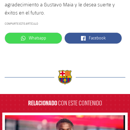
Servicios Médicos
agradecimiento a Gustavo Maia y le desea suerte y
Acreditaciones
éxitos en el futuro.
Accesibilidad
Instalaciones
COMPARTE ESTE ARTÍCULO
label.aria.whatsapp
label.aria.facebook
Whatsapp
Facebook
label.aria.barcelona
RELACIONADO
CON ESTE CONTENIDO
FCB Barcelona badge