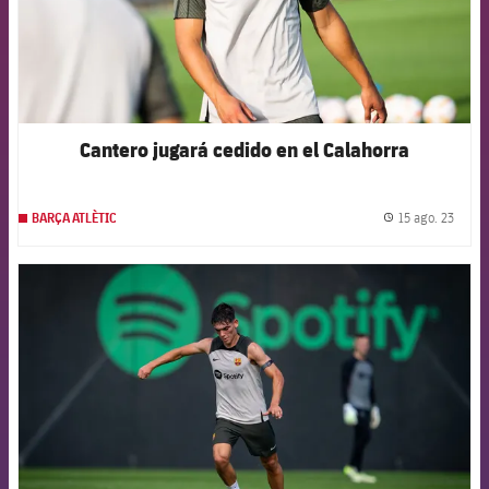
Cantero jugará cedido en el Calahorra
15 ago. 23
BARÇA ATLÈTIC
label.
FCB Barcelona badge