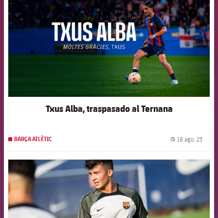
Txus Alba, traspasado al Ternana
18 ago. 23
BARÇA ATLÈTIC
label.
FCB Barcelona badge