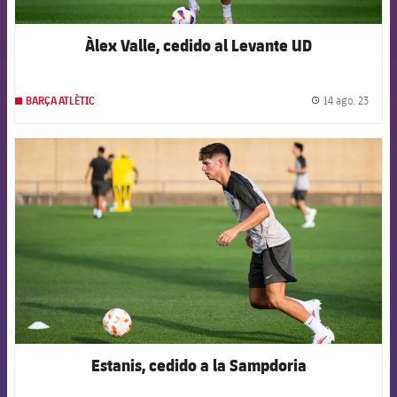
Àlex Valle, cedido al Levante UD
14 ago. 23
BARÇA ATLÈTIC
label.
FCB Barcelona badge
Estanis, cedido a la Sampdoria