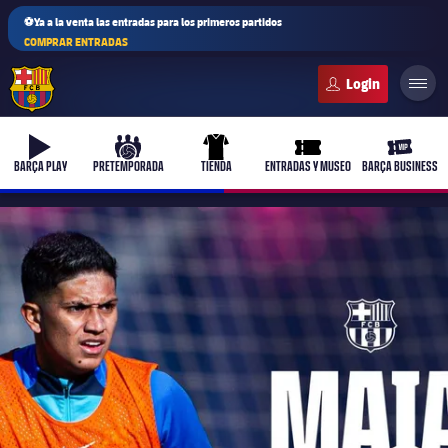
⚽Ya a la venta las entradas para los primeros partidos
COMPRAR ENTRADAS
FC Barcelona club badge
b-play
culers-ball
uniform
ticket-full
ticket-v
BARÇA PLAY
PRETEMPORADA
TIENDA
ENTRADAS Y MUSEO
BARÇA BUSINESS