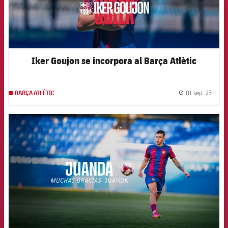
Iker Goujon se incorpora al Barça Atlètic
01 sep. 23
BARÇA ATLÈTIC
label.
FCB Barcelona badge