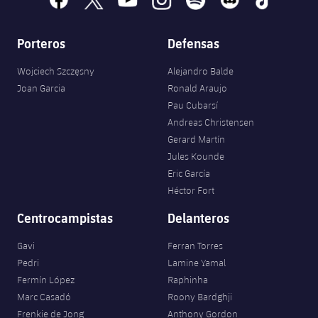
Porteros
Defensas
Wojciech Szczęsny
Alejandro Balde
Joan Garcia
Ronald Araujo
Pau Cubarsí
Andreas Christensen
Gerard Martín
Jules Kounde
Eric García
Héctor Fort
Centrocampistas
Delanteros
Gavi
Ferran Torres
Pedri
Lamine Yamal
Fermín López
Raphinha
Marc Casadó
Roony Bardghji
Frenkie de Jong
Anthony Gordon