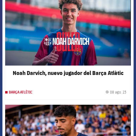
Noah Darvich, nuevo jugador del Barça Atlètic
08 ago. 23
BARÇA ATLÈTIC
label.
FCB Barcelona badge