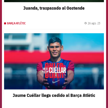
Juanda, traspasado al Oostende
26 ago. 23
BARÇA ATLÈTIC
label.
FCB Barcelona badge
Jaume Cuéllar llega cedido al Barça Atlètic